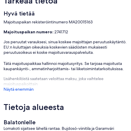
Tärkeää tietoa
Hyvä tietää
Majoituspaikan rekisteröintinumero MA20015163
Majoituspaikan numero:
2741712
Jos peruutat varauksesi, sinua koskee majoittajan peruutuskäytäntö.
EU:n kuluttajan oikeuksia koskevien säädösten mukaisesti
peruutusoikeus ei koske majoitusvarauspalveluita.
Tätä majoituspaikkaa hallinnoi majoitusyritys. Se tarjoaa majoitusta
kaupankäynti-, ammatinharjoittamis- tai liiketoimintatarkoituksissa.
Lisähenkilöistä saatetaan veloittaa maksu, joka vaihtelee
majoituspaikoittain
Näytä enemmän
Tietoja alueesta
Balatonlelle
Lomakoti sijaitsee lähellä rantaa. Bujdosó-viinitila ja Garamvári