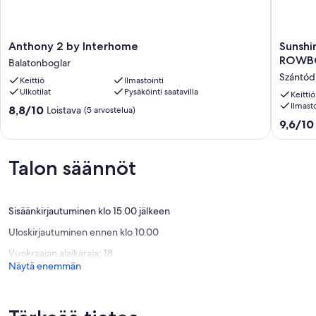
Anthony
Sunshin
Anthony 2 by Interhome
Sunshi
2
Beach
ROWBOA
Balatonboglar
by
House
Szántód
Keittiö
Ilmastointi
Interhome
DIRECT
Ulkotilat
Pysäköinti saatavilla
Balatonboglar
ON
Keittiö
Ilmasto
THE
8.8
8,8/10
Loistava
(5 arvostelua)
LAKE,
kautta
9.6
9,6/10
ROWBO
10,
kautta
Garden
Loistava,
10,
island,
(5
Poikkeuk
Talon säännöt
WiFi
arvostelua)
hyvä,
Szántód
(8
arvostel
Sisäänkirjautuminen klo 15.00 jälkeen
Uloskirjautuminen ennen klo 10.00
Vuokraajan alaikäraja: 18
Näytä enemmän