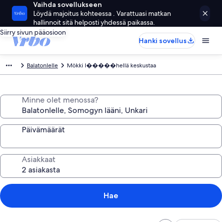
Vaihda sovellukseen
Löydä majoitus kohteessa . Varattuasi matkan
hallinnoit sitä helposti yhdessä paikassa.
Siirry sivun pääosioon
Hanki sovellus
Balatonlelle
Mökki l�����hellä keskustaa
Minne olet menossa?
Päivämäärät
Asiakkaat
Hae