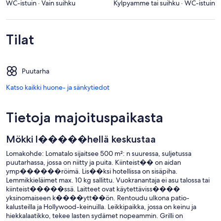
WC-istuin · Vain suihku
Kylpyamme tai suihku · WC-istuin
Tilat
Puutarha
Katso kaikki huone- ja sänkytiedot
Tietoja majoituspaikasta
Mökki l�����hellä keskustaa
Lomakohde: Lomatalo sijaitsee 500 m²: n suuressa, suljetussa
puutarhassa, jossa on niitty ja puita. Kiinteist�� on aidan
ymp������röimä. Lis��ksi hotellissa on sisäpiha.
Lemmikkieläimet max. 10 kg sallittu. Vuokranantaja ei asu talossa tai
kiinteist�����ssä. Laitteet ovat käytettäviss����
yksinomaiseen k����ytt��ön. Rentoudu ulkona patio-
kalusteilla ja Hollywood-keinuilla. Leikkipaikka, jossa on keinu ja
hiekkalaatikko, tekee lasten sydämet nopeammin. Grilli on