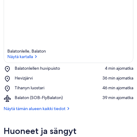
Balatonlelle, Balaton
Näytä kartalla
Place,
Balatonlellen huvipuisto
‪4 min ajomatka‬
Balatonlellen
Näytä kartalla
Place,
Hevizjärvi
‪36 min ajomatka‬
huvipuisto
Hevizjärvi
Place,
Tihanyn luostari
‪46 min ajomatka‬
Tihanyn
Airport,
Balaton (SOB-FlyBalaton)
‪39 min ajomatka‬
luostari
Balaton
(SOB-
Näytä tämän alueen kaikki tiedot
FlyBalaton)
Huoneet ja sängyt