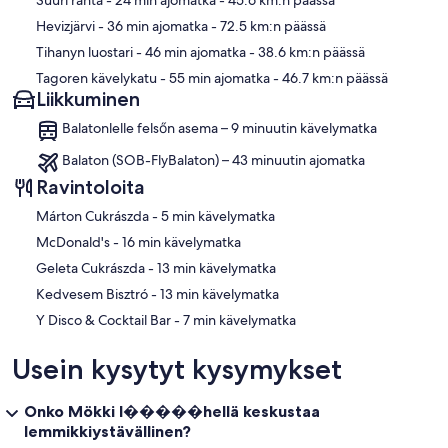
Suuri ranta
- 24 min ajomatka
- 45.6 km:n päässä
Hevizjärvi
- 36 min ajomatka
- 72.5 km:n päässä
Tihanyn luostari
- 46 min ajomatka
- 38.6 km:n päässä
Tagoren kävelykatu
- 55 min ajomatka
- 46.7 km:n päässä
Liikkuminen
Balatonlelle felsőn asema – 9 minuutin kävelymatka
Balaton (SOB-FlyBalaton) – 43 minuutin ajomatka
Ravintoloita
‪Márton Cukrászda - ‬5 min kävelymatka
‪McDonald's - ‬16 min kävelymatka
‪Geleta Cukrászda - ‬13 min kävelymatka
‪Kedvesem Bisztró - ‬13 min kävelymatka
‪Y Disco & Cocktail Bar - ‬7 min kävelymatka
Usein kysytyt kysymykset
Onko Mökki l�����hellä keskustaa
lemmikkiystävällinen?