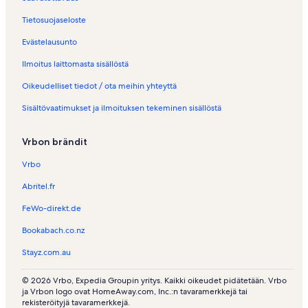
Tietosuojaseloste
Evästelausunto
Ilmoitus laittomasta sisällöstä
Oikeudelliset tiedot / ota meihin yhteyttä
Sisältövaatimukset ja ilmoituksen tekeminen sisällöstä
Vrbon brändit
Vrbo
Abritel.fr
FeWo-direkt.de
Bookabach.co.nz
Stayz.com.au
© 2026 Vrbo, Expedia Groupin yritys. Kaikki oikeudet pidätetään. Vrbo
ja Vrbon logo ovat HomeAway.com, Inc.:n tavaramerkkejä tai
rekisteröityjä tavaramerkkejä.