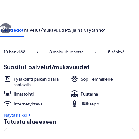
llinen
Seuraava
21+
Yleistiedot
Palvelut/mukavuudet
Sijainti
Käytännöt
10 henkilöä
•
3 makuuhuonetta
•
5 sänkyä
Suositut palvelut/mukavuudet
Pysäköinti paikan päällä
Sopii lemmikeille
saatavilla
Ilmastointi
Puutarha
Uima-allas
Internetyhteys
Jääkaappi
Näytä kaikki
Tutustu alueeseen