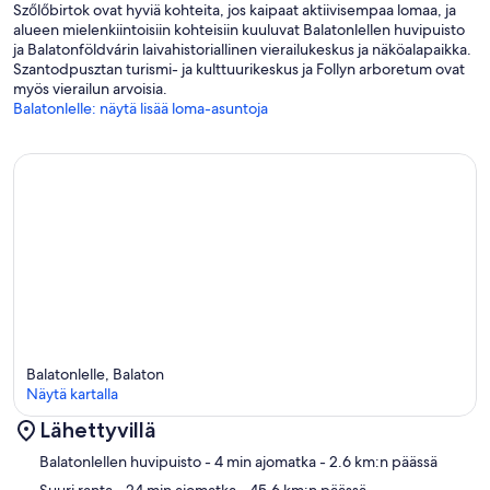
Szőlőbirtok ovat hyviä kohteita, jos kaipaat aktiivisempaa lomaa, ja
alueen mielenkiintoisiin kohteisiin kuuluvat Balatonlellen huvipuisto
ja Balatonföldvárin laivahistoriallinen vierailukeskus ja näköalapaikka.
Szantodpusztan turismi- ja kulttuurikeskus ja Follyn arboretum ovat
myös vierailun arvoisia.
Balatonlelle: näytä lisää loma-asuntoja
Balatonlelle, Balaton
Näytä kartalla
Lähettyvillä
Kartta
Balatonlellen huvipuisto
- 4 min ajomatka
- 2.6 km:n päässä