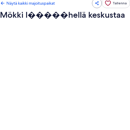
Näytä kaikki majoituspaikat
Tallenna
Mökki l�����hellä keskustaa
Majoituspaikan
Mökki
l�����hellä
keskustaa
valokuvagalleria