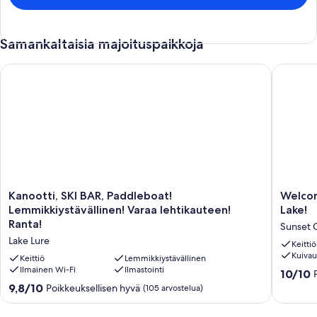
Samankaltaisia majoituspaikkoja
Kanootti, SKI BAR, Paddleboat! Lemmikkiystävällinen! Varaa le
Welcome 
Kanootti,
Welcom
Kanootti, SKI BAR, Paddleboat!
Welcom
SKI
to
Lemmikkiystävällinen! Varaa lehtikauteen!
Lake!
BAR,
Our
Ranta!
Sunset 
Paddleboat!
Little
Lake Lure
Lemmikkiystävällinen!
Slice
Keittiö
Kuiva
Varaa
of
Keittiö
Lemmikkiystävällinen
lehtikauteen!
Ilmainen Wi-Fi
Ilmastointi
Heaven
10.0
10/10
Ranta!
on
kautta
9.8
9,8/10
Poikkeuksellisen hyvä
(105 arvostelua)
Lake
the
10,
kautta
Lure
Lake!
Poikkeuk
10,