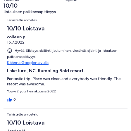
3
10/10
arvostelua
Listauksen paikkansapitävyys
Arvostelut
Tarkistettu arvostelu
10/10 Loistava
colleen p.
15.7.2022
Hyvää: Siisteys, sisäänkirjautuminen, viestintä, sijainti ja listauksen
paikkansapitävyys
Käännä Googlen avulla
Lake lure, NC. Rumbling Bald resort.
Fantastic trip. Place was clean and everybody was friendly. The
resort was awesome.
Yöpyi 2 yötä heinäkuussa 2022
0
Tarkistettu arvostelu
10/10 Loistava