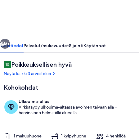
at
Lake
Lure
in
Rumbling
llinen
Seuraava
Bald
8+
Yleistiedot
Palvelut/mukavuudet
Sijainti
Käytännöt
Resort
valokuvagalleria
Arvostelut
Poikkeuksellisen hyvä
10
10 kautta 10.
Näytä kaikki 3 arvostelua
Kohokohdat
Ulkouima-allas
Virkistäydy ulkouima-altaassa avoimen taivaan alla –
Ulkoruokailutilat
harvinainen helmi tällä alueella.
1 makuuhuone
1 kylpyhuone
4 henkilöä