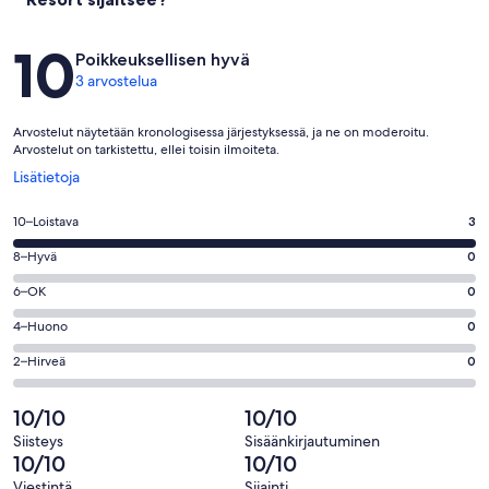
Arvostelut
10
Poikkeuksellisen hyvä
3 arvostelua
Arvostelut näytetään kronologisessa järjestyksessä, ja ne on moderoitu.
Arvostelut on tarkistettu, ellei toisin ilmoiteta.
Avautuu
Lisätietoja
uuteen
ikkunaan
Arvosana
10–Loistava
3
10
Arvosana
8–Hyvä
0
-
8
Loistava.
Arvosana
6–OK
0
-
3
6
Hyvä.
Arvosana
4–Huono
0
kautta
-
0
4
3
OK.
Arvosana
2–Hirveä
0
kautta
-
arvostelua
0
2
3
Huono.
kautta
-
10/10
10/10
arvostelua
0
3
Hirveä.
kautta
Siisteys
Sisäänkirjautuminen
arvostelua
0
10/10
10/10
3
kautta
arvostelua
Viestintä
Sijainti