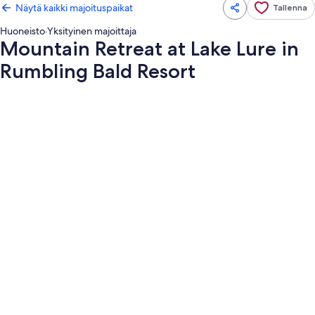
Näytä kaikki majoituspaikat
Tallenna
Huoneisto
·
Yksityinen majoittaja
Mountain Retreat at Lake Lure in
Rumbling Bald Resort
Majoituspaikan
Mountain
Retreat