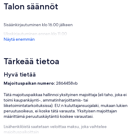
Sunset
hyvä,
Poikkeuksellisen
Talon säännöt
Cove
(97
hyvä,
arvostel
(105
arvostelua)
Sisäänkirjautuminen klo 16.00 jälkeen
Uloskirjautuminen ennen klo 11.00
Näytä enemmän
Tärkeää tietoa
Hyvä tietää
Majoituspaikan numero:
2864458vb
Tätä majoituspaikkaa hallinnoi yksityinen majoittaja (eli taho, joka ei
toimi kaupankäynti-, ammatinharjoittamis- tai
liiketoimintatarkoituksissa). EU:n kuluttajansuojalaki, mukaan lukien
peruutusoikeus, ei koske tätä varausta. Yksityisen majoittajan
määrittämä peruutuskäytäntö koskee varaustasi.
Lisähenkilöistä saatetaan veloittaa maksu, joka vaihtelee
majoituspaikoittain