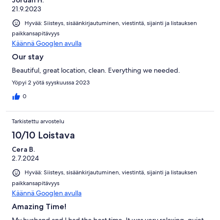
Jordan H.
21.9.2023
Hyvää: Siisteys, sisäänkirjautuminen, viestintä, sijainti ja listauksen
paikkansapitävyys
Käännä Googlen avulla
Our stay
Beautiful, great location, clean. Everything we needed.
Yöpyi 2 yötä syyskuussa 2023
0
Tarkistettu arvostelu
10/10 Loistava
Cera B.
2.7.2024
Hyvää: Siisteys, sisäänkirjautuminen, viestintä, sijainti ja listauksen
paikkansapitävyys
Käännä Googlen avulla
Amazing Time!
My husband and I had the best time. It was very relaxing, quiet,