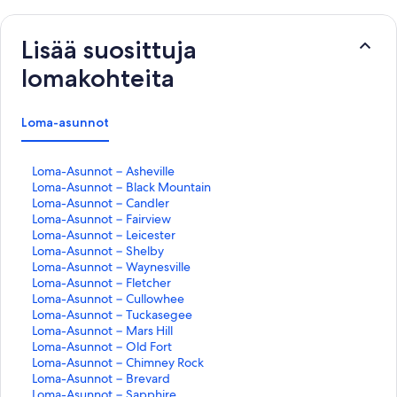
Lisää suosittuja
lomakohteita
Loma-asunnot
K
Loma-Asunnot − Asheville
o
K
Loma-Asunnot − Black Mountain
h
o
K
Loma-Asunnot − Candler
t
h
o
K
Loma-Asunnot − Fairview
e
t
h
o
K
Loma-Asunnot − Leicester
e
e
t
h
o
K
Loma-Asunnot − Shelby
n
e
e
t
h
o
K
Loma-Asunnot − Waynesville
L
n
e
e
t
h
o
K
Loma-Asunnot − Fletcher
o
L
n
e
e
t
h
o
K
Loma-Asunnot − Cullowhee
m
o
L
n
e
e
t
h
o
K
Loma-Asunnot − Tuckasegee
a
m
o
L
n
e
e
t
h
o
K
Loma-Asunnot − Mars Hill
-
a
m
o
L
n
e
e
t
h
o
K
Loma-Asunnot − Old Fort
A
-
a
m
o
L
n
e
e
t
h
o
K
Loma-Asunnot − Chimney Rock
s
A
-
a
m
o
L
n
e
e
t
h
o
K
Loma-Asunnot − Brevard
u
s
A
-
a
m
o
L
n
e
e
t
h
o
K
Loma-Asunnot − Sapphire