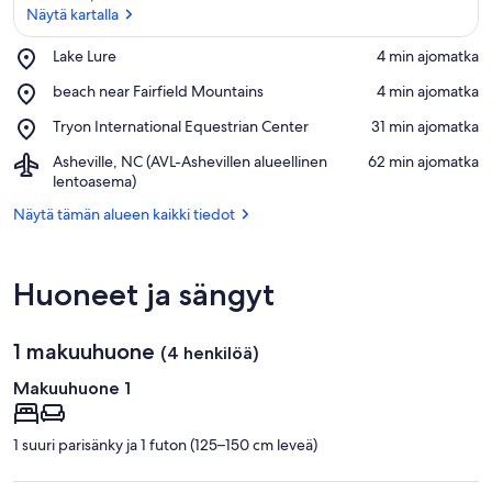
Näytä kartalla
Place,
Lake Lure
‪4 min ajomatka‬
Lake
Näytä kartalla
Place,
beach near Fairfield Mountains
‪4 min ajomatka‬
Lure
beach
Place,
Tryon International Equestrian Center
‪31 min ajomatka‬
near
Tryon
Fairfield
Airport,
Asheville, NC (AVL-Ashevillen alueellinen
‪62 min ajomatka‬
International
Mountains
Asheville,
lentoasema)
Equestrian
NC
Center
Näytä tämän alueen kaikki tiedot
(AVL-
Ashevillen
alueellinen
lentoasema)
Huoneet ja sängyt
1 makuuhuone
(4 henkilöä)
Makuuhuone 1
1 suuri parisänky ja 1 futon (125–150 cm leveä)