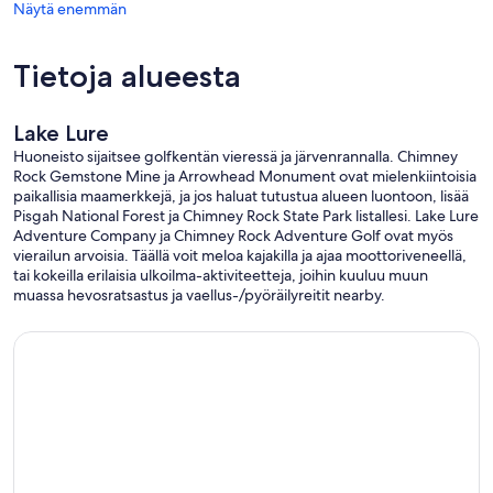
Näytä enemmän
Tietoja alueesta
Lake Lure
Huoneisto sijaitsee golfkentän vieressä ja järvenrannalla. Chimney
Rock Gemstone Mine ja Arrowhead Monument ovat mielenkiintoisia
paikallisia maamerkkejä, ja jos haluat tutustua alueen luontoon, lisää
Pisgah National Forest ja Chimney Rock State Park listallesi. Lake Lure
Adventure Company ja Chimney Rock Adventure Golf ovat myös
vierailun arvoisia. Täällä voit meloa kajakilla ja ajaa moottoriveneellä,
tai kokeilla erilaisia ulkoilma-aktiviteetteja, joihin kuuluu muun
muassa hevosratsastus ja vaellus-/pyöräilyreitit nearby.