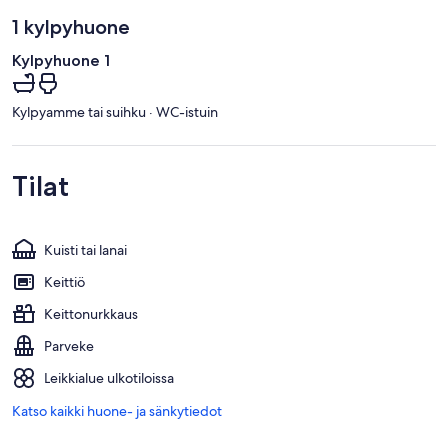
1 kylpyhuone
Kylpyhuone 1
Kylpyamme tai suihku · WC-istuin
Tilat
Kuisti tai lanai
Keittiö
Keittonurkkaus
Parveke
Leikkialue ulkotiloissa
Katso kaikki huone- ja sänkytiedot