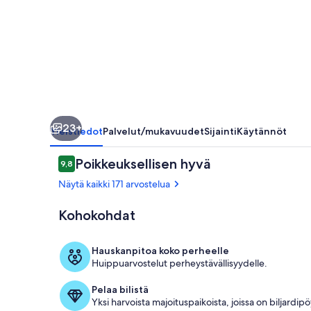
vuoristoon
valokuvagalleria
23+
Yleistiedot
Palvelut/mukavuudet
Sijainti
Käytännöt
Arvostelut
Poikkeuksellisen hyvä
9,8
9,8 kautta 10.
Näytä kaikki 171 arvostelua
Kohokohdat
Ulkopuoli
Hauskanpitoa koko perheelle
Huippuarvostelut perheystävällisyydelle.
Pelaa bilistä
Yksi harvoista majoituspaikoista, joissa on biljardipö