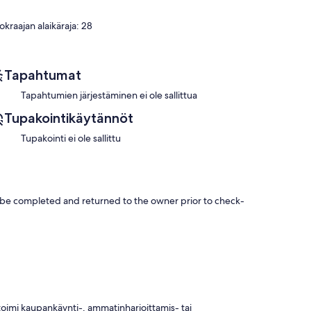
eallas porealtaat.
okraajan alaikäraja: 28
Tapahtumat
Tapahtumien järjestäminen ei ole sallittua
Tupakointikäytännöt
n
Tupakointi ei ole sallittu
be completed and returned to the owner prior to check-
i toimi kaupankäynti-, ammatinharjoittamis- tai