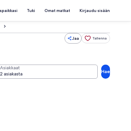
spaikkasi
Tuki
Omat matkat
Kirjaudu sisään
Jaa
Tallenna
Asiakkaat
Hae