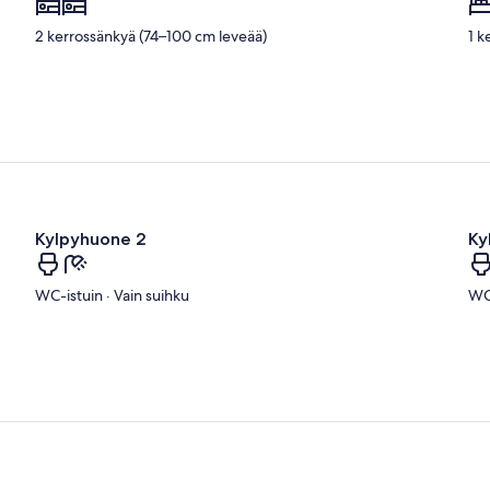
2 kerrossänkyä (74–100 cm leveää)
1 k
Kylpyhuone 2
Ky
WC-istuin · Vain suihku
WC-