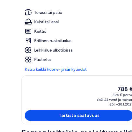
Terassi tai patio
Kuisti tai lanai
Keittiö
Erillinen ruokailualue
Leikkialue ulkotiloissa
Puutarha
Katso kaikki huone- ja sänkytiedot
Nykyin
788 
hinta
394 € per y
on
sisältää verot ja maksu
788 €
26.1.–28.1.202
Tarkista saatavuus