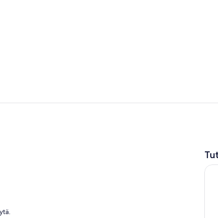
Ulkopuoli
Oleskelualu
Tu
ytä.