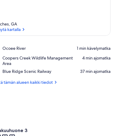
ches, GA
ytä kartalla
Näytä kartalla
Place,
Ocoee River
‪1 min kävelymatka‬
Ocoee
Place,
Coopers Creek Wildlife Management
‪4 min ajomatka‬
River
Coopers
Area
Creek
Place,
Blue Ridge Scenic Railway
‪37 min ajomatka‬
Wildlife
Blue
Management
Ridge
ä tämän alueen kaikki tiedot
Area
Scenic
Railway
kuuhuone 3