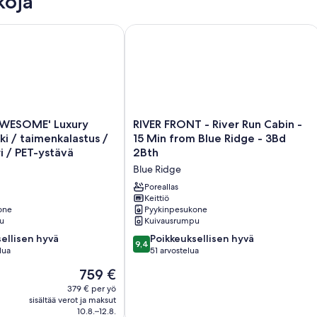
koja
!
OME' Luxury Creek -mökki / taimenkalastus / kylpytynnyri /
RIVER FRONT - River Run Cabin - 15 M
RIVER
AWESOME' Luxury
RIVER FRONT - River Run Cabin -
FRONT
i / taimenkalastus /
15 Min from Blue Ridge - 3Bd
-
i / PET-ystävä
2Bth
River
Blue Ridge
Run
Cabin
Poreallas
-
Keittiö
one
Pyykinpesukone
15
u
Kuivausrumpu
s
Min
from
9.4
ellisen hyvä
Poikkeuksellisen hyvä
9,4
Blue
kautta
lua
51 arvostelua
Ridge
10,
Hinta
759 €
-
en
Poikkeuksellisen
on
3Bd
hyvä,
379 € per yö
759 €
sisältää verot ja maksut
2Bth
51
10.8.–12.8.
Blue
arvostelua