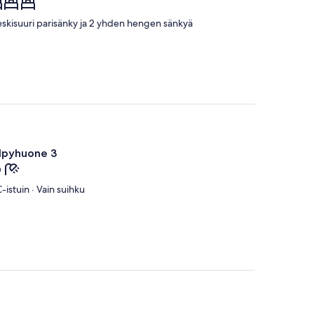
eskisuuri parisänky ja 2 yhden hengen sänkyä
lpyhuone 3
istuin · Vain suihku