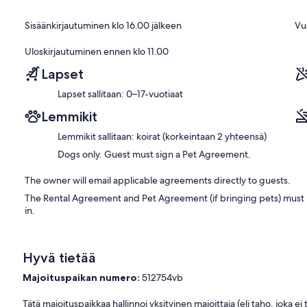
takana matkustamon. Yksityinen turvatarkastus kuistilla keinu ja por
Sisäänkirjautuminen klo 16.00 jälkeen
Vu
Viihde / Palvelut ovat:
70 "TV perhehuone (Satellite + Netflix + Hulu + Apple TV)
Uloskirjautuminen ennen klo 11.00
40 "TV kaikissa huoneissa paitsi kerrossänky huone
DVD-soitin Blu-ray
Lapset
Puskurin biljardipöytä
Lapset sallitaan: 0–17-vuotiaat
Pöydän pelejä, palapelejä, kirjoja
Langaton Internet
Lemmikit
Puhelin ilmaiset paikallispuhelut ja kotimaan pitkän matkan kutsuva
Pesukone / kuivuri
Lemmikit sallitaan: koirat (korkeintaan 2 yhteensä)
Dogs only. Guest must sign a Pet Agreement.
The owner will email applicable agreements directly to guests.
The Rental Agreement and Pet Agreement (if bringing pets) must 
in.
Hyvä tietää
Majoituspaikan numero:
512754vb
Tätä majoituspaikkaa hallinnoi yksityinen majoittaja (eli taho, joka e