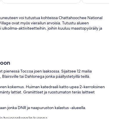
auneuteen voi tutustua kohteissa Chattahoochee National
illage ovat myös vierailun arvoisia. Tutustu alueen
i ulkoilma-aktiviteetteihin, joihin kuuluu maastopyöräily ja
toon
 pienessä Toccoa joen laaksossa. Sijaitsee 12 mailia
airsville tai Dahlonega jonka päällystetyillä teillä.
vuoren kokemus. Huiman katedraali katto upea 2-kerroksinen
nty lattiat. Graniittiset ja ruostumaton teräs laitteet
etaan jonka DNR ja naapuruston kalastus -alueella.
an, ja hevosenkengän kuoppa.
istä, ja katsella tähtiä. Keinutuoli kuisti näkymät joelle