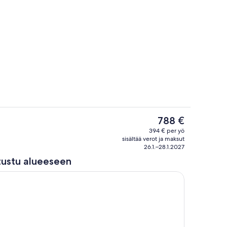
Ulkoalueet
Nykyinen
788 €
hinta
e
Oleskelualue
394 € per yö
on
sisältää verot ja maksut
788 €
26.1.–28.1.2027
tustu alueeseen