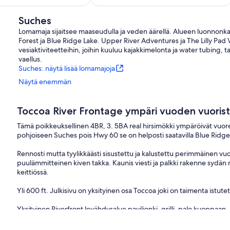
Ridge
Suches
Lomamaja sijaitsee maaseudulla ja veden äärellä. Alueen luonnonk
Forest ja Blue Ridge Lake. Upper River Adventures ja The Lilly Pad V
vesiaktiviteetteihin, joihin kuuluu kajakkimelonta ja water tubing, ta
vaellus.
Suches: näytä lisää lomamajoja
Näytä enemmän
Toccoa River Frontage ympäri vuoden vuoris
Tämä poikkeuksellinen 4BR, 3. 5BA real hirsimökki ympäröivät vuoret
pohjoiseen Suches pois Hwy 60 se on helposti saatavilla Blue Ridge, Bl
Rennosti mutta tyylikkäästi sisustettu ja kalustettu perimmäinen 
puulämmitteinen kiven takka. Kaunis viesti ja palkki rakenne sydän mä
keittiössä.
Yli 600 ft. Julkisivu on yksityinen osa Toccoa joki on taimenta istut
Yksityinen Riverfront levähdysalue paviljonki, grilli, palo kuoppa
Suuri kuisti edessä mökki nauttia vuoristomaisemat, katsella villieläim