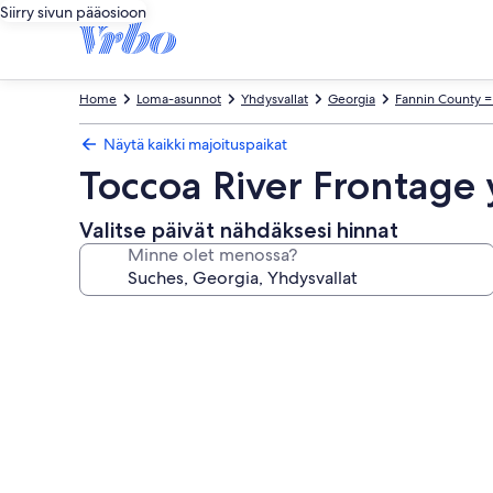
Siirry sivun pääosioon
Home
Loma-asunnot
Yhdysvallat
Georgia
Fannin County =
Näytä kaikki majoituspaikat
Toccoa River Frontage
Valitse päivät nähdäksesi hinnat
Minne olet menossa?
Majoituspaikan
Toccoa
River
Frontage
ympäri
vuoden