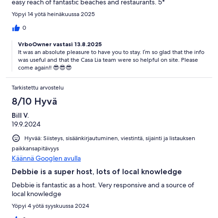
easy reach of fantastic beaches and restaurants. 5*
Yöpyi 14 yötä heinäkuussa 2025
0
VrboOwner vastasi 13.8.2025
It was an absolute pleasure to have you to stay. I’m so glad that the info
was useful and that the Casa Lia team were so helpful on site. Please
come again!! 😎😎😎
Tarkistettu arvostelu
8/10 Hyvä
Bill V.
19.9.2024
Hyvää: Siisteys, sisäänkirjautuminen, viestintä, sijainti ja listauksen
paikkansapitävyys
Käännä Googlen avulla
Debbie is a super host, lots of local knowledge
Debbie is fantastic as a host. Very responsive and a source of
local knowledge
Yöpyi 4 yötä syyskuussa 2024