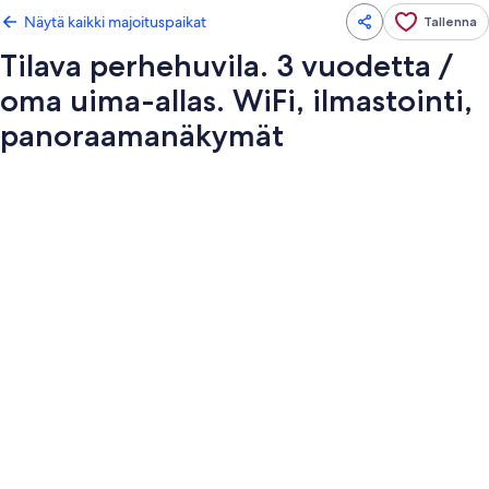
Näytä kaikki majoituspaikat
Tallenna
Tilava perhehuvila. 3 vuodetta /
oma uima-allas. WiFi, ilmastointi,
panoraamanäkymät
Majoituspaikan
Tilava
perhehuvila.