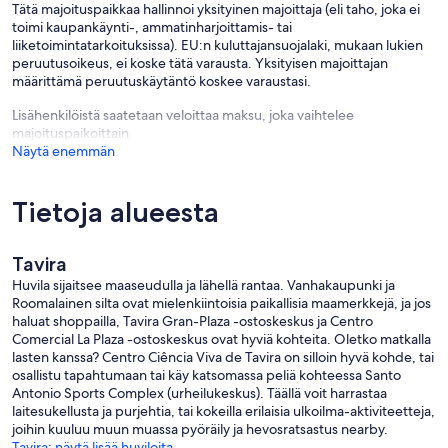
Tätä majoituspaikkaa hallinnoi yksityinen majoittaja (eli taho, joka ei
toimi kaupankäynti-, ammatinharjoittamis- tai
liiketoimintatarkoituksissa). EU:n kuluttajansuojalaki, mukaan lukien
peruutusoikeus, ei koske tätä varausta. Yksityisen majoittajan
määrittämä peruutuskäytäntö koskee varaustasi.
Lisähenkilöistä saatetaan veloittaa maksu, joka vaihtelee
majoituspaikoittain
Näytä enemmän
Tietoja alueesta
Tavira
Huvila sijaitsee maaseudulla ja lähellä rantaa. Vanhakaupunki ja
Roomalainen silta ovat mielenkiintoisia paikallisia maamerkkejä, ja jos
haluat shoppailla, Tavira Gran-Plaza -ostoskeskus ja Centro
Comercial La Plaza -ostoskeskus ovat hyviä kohteita. Oletko matkalla
lasten kanssa? Centro Ciência Viva de Tavira on silloin hyvä kohde, tai
osallistu tapahtumaan tai käy katsomassa peliä kohteessa Santo
Antonio Sports Complex (urheilukeskus). Täällä voit harrastaa
laitesukellusta ja purjehtia, tai kokeilla erilaisia ulkoilma-aktiviteetteja,
joihin kuuluu muun muassa pyöräily ja hevosratsastus nearby.
Tavira: näytä lisää huviloita