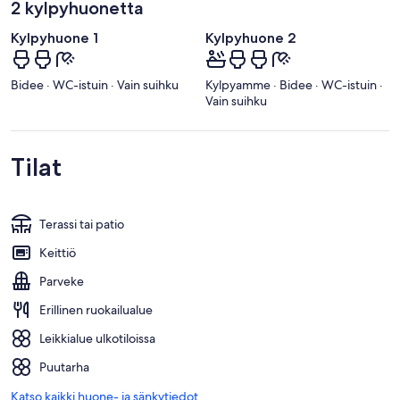
2 kylpyhuonetta
Kylpyhuone 1
Kylpyhuone 2
Bidee · WC-istuin · Vain suihku
Kylpyamme · Bidee · WC-istuin ·
Vain suihku
Tilat
Terassi tai patio
Keittiö
Parveke
Erillinen ruokailualue
Leikkialue ulkotiloissa
Puutarha
Katso kaikki huone- ja sänkytiedot