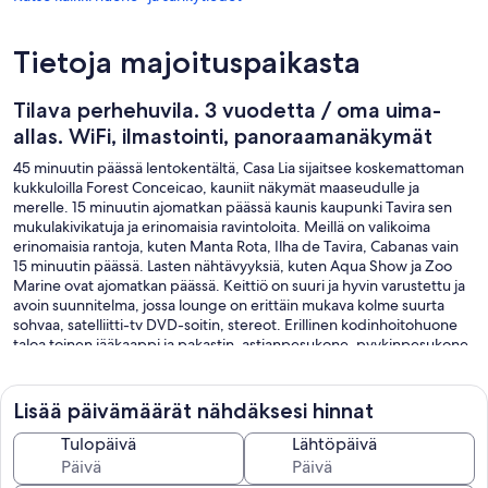
Tietoja majoituspaikasta
Tilava perhehuvila. 3 vuodetta / oma uima-
allas. WiFi, ilmastointi, panoraamanäkymät
45 minuutin päässä lentokentältä, Casa Lia sijaitsee koskemattoman
kukkuloilla Forest Conceicao, kauniit näkymät maaseudulle ja
merelle. 15 minuutin ajomatkan päässä kaunis kaupunki Tavira sen
mukulakivikatuja ja erinomaisia ​​ravintoloita. Meillä on valikoima
erinomaisia ​​rantoja, kuten Manta Rota, Ilha de Tavira, Cabanas vain
15 minuutin päässä. Lasten nähtävyyksiä, kuten Aqua Show ja Zoo
Marine ovat ajomatkan päässä. Keittiö on suuri ja hyvin varustettu ja
avoin suunnitelma, jossa lounge on erittäin mukava kolme suurta
sohvaa, satelliitti-tv DVD-soitin, stereot. Erillinen kodinhoitohuone
taloa toinen jääkaappi ja pakastin, astianpesukone, pyykinpesukone
ja kuivausrumpu. Sisätilojen Villa toimenpiteet 209 neliömetriä.
Lisää päivämäärät nähdäksesi hinnat
Tulopäivä
Lähtöpäivä