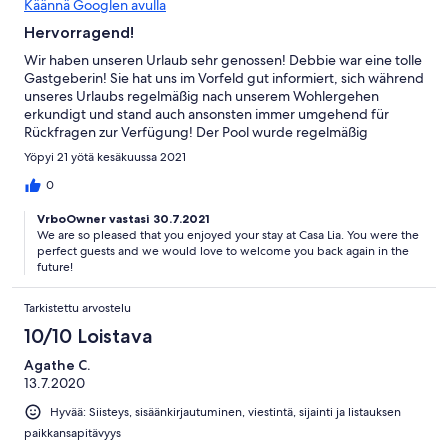
Käännä Googlen avulla
Hervorragend!
Wir haben unseren Urlaub sehr genossen! Debbie war eine tolle
Gastgeberin! Sie hat uns im Vorfeld gut informiert, sich während
unseres Urlaubs regelmäßig nach unserem Wohlergehen
erkundigt und stand auch ansonsten immer umgehend für
Rückfragen zur Verfügung! Der Pool wurde regelmäßig
gereinigt und was uns besonders gefreut hat, auch das Haus
Yöpyi 21 yötä kesäkuussa 2021
wurde jede Woche gründlich gereinigt! Super! Klare
Weiterempfehlung auf allen Ebenen!
0
VrboOwner vastasi 30.7.2021
We are so pleased that you enjoyed your stay at Casa Lia. You were the
perfect guests and we would love to welcome you back again in the
future!
Tarkistettu arvostelu
10/10 Loistava
Agathe C.
13.7.2020
Hyvää: Siisteys, sisäänkirjautuminen, viestintä, sijainti ja listauksen
paikkansapitävyys