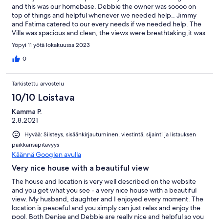
and this was our homebase. Debbie the owner was soooo on
top of things and helpful whenever we needed help.. Jimmy
and Fatima catered to our every needs if we needed help. The
Villa was spacious and clean, the views were breathtaking,it was
the perfect feeling of calmness.
Yöpyi 11 yötä lokakuussa 2023
0
Tarkistettu arvostelu
10/10 Loistava
Kamma P.
2.8.2021
Hyvää: Siisteys, sisäänkirjautuminen, viestintä, sijainti ja listauksen
paikkansapitävyys
Käännä Googlen avulla
Very nice house with a beautiful view
The house and location is very well described on the website
and you get what you see - a very nice house with a beautiful
view. My husband, daughter and I enjoyed every moment. The
location is peaceful and you simply can just relax and enjoy the
pool. Both Denise and Debbie are really nice and helpful so you