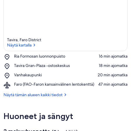
Tavira, Faro District
Näytä kartalla
Place,
Ria Formosan luonnonpuisto
‪16 min ajomatka‬
Ria
Näytä kartalla
Place,
Tavira Gran-Plaza -ostoskeskus
‪18 min ajomatka‬
Formosan
Tavira
luonnonpuisto
Place,
Vanhakaupunki
‪20 min ajomatka‬
Gran-
Vanhakaupunki
Plaza
Airport,
Faro (FAO-Faron kansainvälinen lentokenttä)
‪47 min ajomatka‬
-
Faro
ostoskeskus
(FAO-
Näytä tämän alueen kaikki tiedot
Faron
kansainvälinen
lentokenttä)
Huoneet ja sängyt