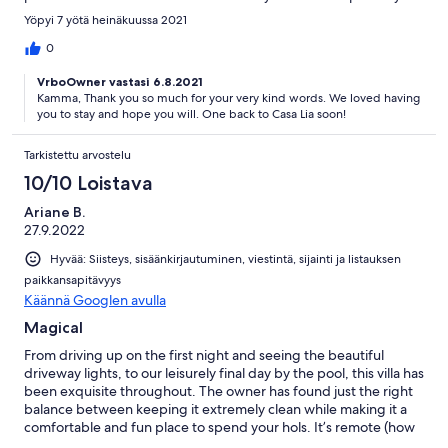
feel you are in good hands during the whole stay. We can highly
Yöpyi 7 yötä heinäkuussa 2021
recommend this place. Tavira is very nice and cosy and the
beaches are just amazing.
0
VrboOwner vastasi 6.8.2021
Kamma, Thank you so much for your very kind words. We loved having
you to stay and hope you will. One back to Casa Lia soon!
Tarkistettu arvostelu
10/10 Loistava
Ariane B.
27.9.2022
Hyvää: Siisteys, sisäänkirjautuminen, viestintä, sijainti ja listauksen
paikkansapitävyys
Käännä Googlen avulla
Magical
From driving up on the first night and seeing the beautiful
driveway lights, to our leisurely final day by the pool, this villa has
been exquisite throughout. The owner has found just the right
balance between keeping it extremely clean while making it a
comfortable and fun place to spend your hols. It’s remote (how
we like it) but just 10 minute drive from restaurants/