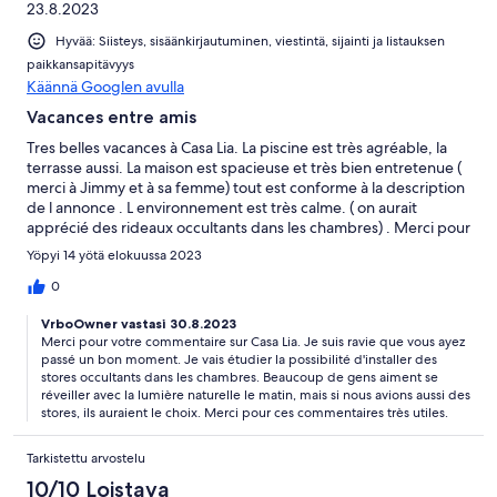
23.8.2023
Hyvää: Siisteys, sisäänkirjautuminen, viestintä, sijainti ja listauksen
paikkansapitävyys
Käännä Googlen avulla
Vacances entre amis
Tres belles vacances à Casa Lia. La piscine est très agréable, la
terrasse aussi. La maison est spacieuse et très bien entretenue (
merci à Jimmy et à sa femme) tout est conforme à la description
de l annonce . L environnement est très calme. ( on aurait
apprécié des rideaux occultants dans les chambres) . Merci pour
tout.
Yöpyi 14 yötä elokuussa 2023
0
VrboOwner vastasi 30.8.2023
Merci pour votre commentaire sur Casa Lia. Je suis ravie que vous ayez
passé un bon moment. Je vais étudier la possibilité d'installer des
stores occultants dans les chambres. Beaucoup de gens aiment se
réveiller avec la lumière naturelle le matin, mais si nous avions aussi des
stores, ils auraient le choix. Merci pour ces commentaires très utiles.
Tarkistettu arvostelu
10/10 Loistava