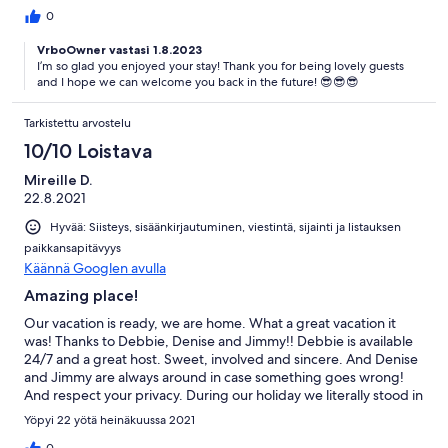
arrived and deal with any queries. The villa is in a stunning
0
location - completely away from other properties. It is about a 15
VrboOwner vastasi 1.8.2023
minute drive from Tavira which is a beautiful town - and
I’m so glad you enjoyed your stay! Thank you for being lovely guests
especially stunning at night. Local beaches are great - we’d
and I hope we can welcome you back in the future! 😎😎😎
particularly recommend Cacela Velha. Casa Lia was a fantastic
place for real rest and relaxation!
Tarkistettu arvostelu
10/10 Loistava
Mireille D.
22.8.2021
Hyvää: Siisteys, sisäänkirjautuminen, viestintä, sijainti ja listauksen
paikkansapitävyys
Käännä Googlen avulla
Amazing place!
Our vacation is ready, we are home. What a great vacation it
was! Thanks to Debbie, Denise and Jimmy!! Debbie is available
24/7 and a great host. Sweet, involved and sincere. And Denise
and Jimmy are always around in case something goes wrong!
And respect your privacy. During our holiday we literally stood in
front of some hot fires. And Debbie was always ready…. With a
Yöpyi 22 yötä heinäkuussa 2021
sweet app or a phone call to let you know how things are going.