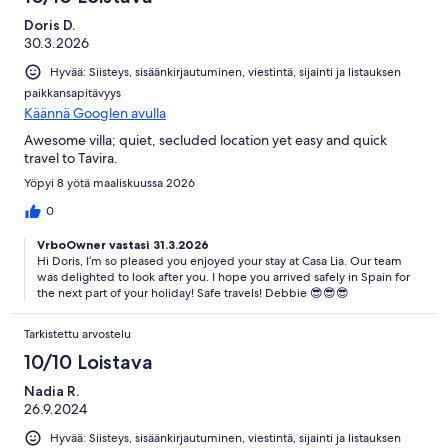
Doris D.
30.3.2026
Hyvää: Siisteys, sisäänkirjautuminen, viestintä, sijainti ja listauksen
paikkansapitävyys
Käännä Googlen avulla
Awesome villa; quiet, secluded location yet easy and quick
travel to Tavira.
Yöpyi 8 yötä maaliskuussa 2026
0
VrboOwner vastasi 31.3.2026
Hi Doris, I’m so pleased you enjoyed your stay at Casa Lia. Our team
was delighted to look after you. I hope you arrived safely in Spain for
the next part of your holiday! Safe travels! Debbie 😎😎😎
Tarkistettu arvostelu
10/10 Loistava
Nadia R.
26.9.2024
Hyvää: Siisteys, sisäänkirjautuminen, viestintä, sijainti ja listauksen