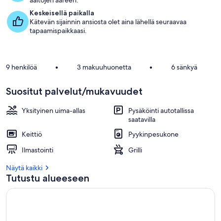
aaltojen ääreen.
Keskeisellä paikalla
Kätevän sijainnin ansiosta olet aina lähellä seuraavaa
tapaamispaikkaasi.
9 henkilöä
•
3 makuuhuonetta
•
6 sänkyä
Suositut palvelut/mukavuudet
Yksityinen uima-allas
Pysäköinti autotallissa
saatavilla
Keittiö
Pyykinpesukone
Ilmastointi
Grilli
Näytä kaikki
Tutustu alueeseen