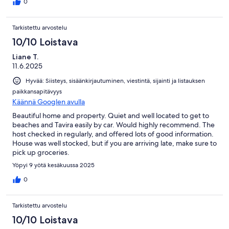
0
Tarkistettu arvostelu
10/10 Loistava
Liane T.
11.6.2025
Hyvää: Siisteys, sisäänkirjautuminen, viestintä, sijainti ja listauksen
paikkansapitävyys
Käännä Googlen avulla
Beautiful home and property. Quiet and well located to get to
beaches and Tavira easily by car. Would highly recommend. The
host checked in regularly, and offered lots of good information.
House was well stocked, but if you are arriving late, make sure to
pick up groceries.
Yöpyi 9 yötä kesäkuussa 2025
0
Tarkistettu arvostelu
10/10 Loistava