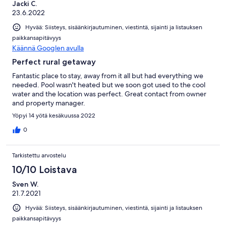
Jacki C.
23.6.2022
Hyvää: Siisteys, sisäänkirjautuminen, viestintä, sijainti ja listauksen
paikkansapitävyys
Käännä Googlen avulla
Perfect rural getaway
Fantastic place to stay, away from it all but had everything we
needed. Pool wasn't heated but we soon got used to the cool
water and the location was perfect. Great contact from owner
and property manager.
Yöpyi 14 yötä kesäkuussa 2022
0
Tarkistettu arvostelu
10/10 Loistava
Sven W.
21.7.2021
Hyvää: Siisteys, sisäänkirjautuminen, viestintä, sijainti ja listauksen
paikkansapitävyys