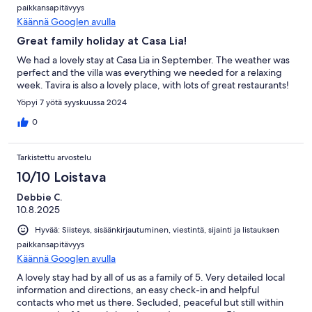
paikkansapitävyys
Käännä Googlen avulla
Great family holiday at Casa Lia!
We had a lovely stay at Casa Lia in September. The weather was
perfect and the villa was everything we needed for a relaxing
week. Tavira is also a lovely place, with lots of great restaurants!
Yöpyi 7 yötä syyskuussa 2024
0
Tarkistettu arvostelu
10/10 Loistava
Debbie C.
10.8.2025
Hyvää: Siisteys, sisäänkirjautuminen, viestintä, sijainti ja listauksen
paikkansapitävyys
Käännä Googlen avulla
A lovely stay had by all of us as a family of 5. Very detailed local
information and directions, an easy check-in and helpful
contacts who met us there. Secluded, peaceful but still within