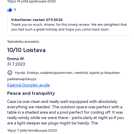
Yöpyi 14 yötä syyskuussa 2022
supermarkets etc. Imagine waking up in the stunning natural
Algarve nature and jumping into your own private pool in the
0
hills. I’ll never forget the peace this place put in my heart. Would
VrboOwner vastasi 27.9.2022
I come again? You betcha!
Thank you so much, Ariane, for this lovely review. We are delighted that
you had such a great holiday and hope you come back soon.
Tarkistettu arvostelu
10/10 Loistava
Emma W.
31.7.2023
Hyvää: Siisteys, sisäänkirjautuminen, viestintä, sijainti ja listauksen
paikkansapitävyys
Käännä Googlen avulla
Peace and tranquility
Casa Lia was clean and really well-equipped with absolutely
everything we needed. The outdoor space was perfect with a
table in a shaded area and a pool perfect for cooling off. It was
really windy while we were there - particularly at night so if you
are a light sleeper ear plugs might be handy. The
communication with Debbie, the owner was great and Jimmy
Yöpyi 7 yötä heinäkuussa 2023
and Fatima were on hand to guide us to the Villa when we