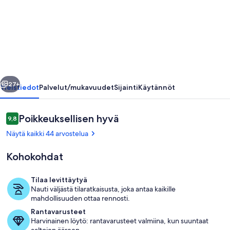
3
vuodetta
/
oma
uima-
llinen
Seuraava
allas.
27+
Yleistiedot
Palvelut/mukavuudet
Sijainti
Käytännöt
WiFi,
ilmastointi,
Arvostelut
Poikkeuksellisen hyvä
9,8
9,8 kautta 10.
panoraamanäkymät
Näytä kaikki 44 arvostelua
valokuvagalleria
Kohokohdat
Tilaa levittäytyä
Nauti väljästä tilaratkaisusta, joka antaa kaikille
Uima-allas
mahdollisuuden ottaa rennosti.
Rantavarusteet
Harvinainen löytö: rantavarusteet valmiina, kun suuntaat