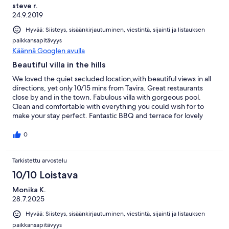
steve r.
24.9.2019
Hyvää: Siisteys, sisäänkirjautuminen, viestintä, sijainti ja listauksen
paikkansapitävyys
Käännä Googlen avulla
Beautiful villa in the hills
We loved the quiet secluded location,with beautiful views in all
directions, yet only 10/15 mins from Tavira. Great restaurants
close by and in the town. Fabulous villa with gorgeous pool.
Clean and comfortable with everything you could wish for to
make your stay perfect. Fantastic BBQ and terrace for lovely
outdoor dining. The perfect place to enjoy a relaxing and
peaceful holiday.
0
Tarkistettu arvostelu
10/10 Loistava
Monika K.
28.7.2025
Hyvää: Siisteys, sisäänkirjautuminen, viestintä, sijainti ja listauksen
paikkansapitävyys