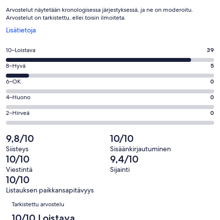
Arvostelut näytetään kronologisessa järjestyksessä, ja ne on moderoitu.
Arvostelut on tarkistettu, ellei toisin ilmoiteta.
Avautuu
Lisätietoja
uuteen
ikkunaan
Arvosana
10–Loistava
39
10
Arvosana
8–Hyvä
5
-
8
Loistava.
Arvosana
6–OK
0
-
39
6
Hyvä.
Arvosana
4–Huono
0
kautta
-
5
4
44
OK.
Arvosana
2–Hirveä
0
kautta
-
arvostelua
0
2
44
Huono.
kautta
-
9,8/10
10/10
arvostelua
0
44
Hirveä.
kautta
Siisteys
Sisäänkirjautuminen
arvostelua
0
10/10
9,4/10
44
kautta
arvostelua
Viestintä
Sijainti
44
10/10
arvostelua
Listauksen paikkansapitävyys
Arvostelut
Tarkistettu arvostelu
10/10 Loistava