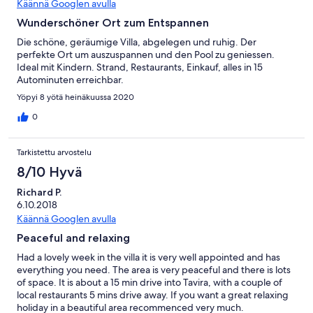
Käännä Googlen avulla
Wunderschöner Ort zum Entspannen
Die schöne, geräumige Villa, abgelegen und ruhig. Der
perfekte Ort um auszuspannen und den Pool zu geniessen.
Ideal mit Kindern. Strand, Restaurants, Einkauf, alles in 15
Autominuten erreichbar.
Yöpyi 8 yötä heinäkuussa 2020
0
Tarkistettu arvostelu
8/10 Hyvä
Richard P.
6.10.2018
Käännä Googlen avulla
Peaceful and relaxing
Had a lovely week in the villa it is very well appointed and has
everything you need. The area is very peaceful and there is lots
of space. It is about a 15 min drive into Tavira, with a couple of
local restaurants 5 mins drive away. If you want a great relaxing
holiday in a beautiful area recommenced very much.