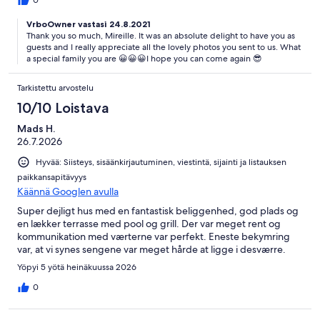
The house is lovely. Everything you need for a relaxing holiday is
0
here and more! Peace, freedom and sun. Highly recommended.
VrboOwner vastasi 24.8.2021
I feel like we made some nieuw friends❤️ Thanks Debbie,
Thank you so much, Mireille. It was an absolute delight to have you as
Denise and Jimmy, See you soon, Erik, Mireille and Valentijn
guests and I really appreciate all the lovely photos you sent to us. What
a special family you are 😀😀😀I hope you can come again 😎
Tarkistettu arvostelu
10/10 Loistava
Mads H.
26.7.2026
Hyvää: Siisteys, sisäänkirjautuminen, viestintä, sijainti ja listauksen
paikkansapitävyys
Käännä Googlen avulla
Super dejligt hus med en fantastisk beliggenhed, god plads og
en lækker terrasse med pool og grill. Der var meget rent og
kommunikation med værterne var perfekt. Eneste bekymring
var, at vi synes sengene var meget hårde at ligge i desværre.
Yöpyi 5 yötä heinäkuussa 2026
0