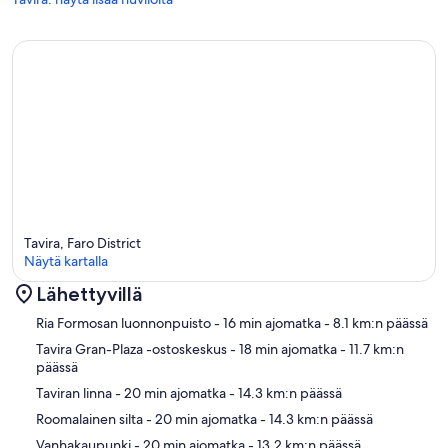
Tavira, Faro District
Näytä kartalla
Lähettyvillä
Kartta
Ria Formosan luonnonpuisto
- 16 min ajomatka
- 8.1 km:n päässä
Tavira Gran-Plaza -ostoskeskus
- 18 min ajomatka
- 11.7 km:n
päässä
Taviran linna
- 20 min ajomatka
- 14.3 km:n päässä
Roomalainen silta
- 20 min ajomatka
- 14.3 km:n päässä
Vanhakaupunki
- 20 min ajomatka
- 13.2 km:n päässä