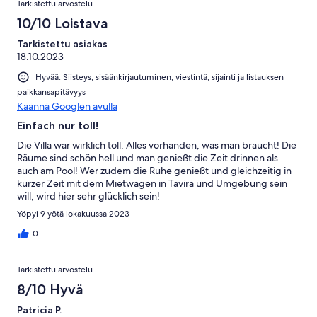
Tarkistettu arvostelu
10/10 Loistava
Tarkistettu asiakas
18.10.2023
Hyvää: Siisteys, sisäänkirjautuminen, viestintä, sijainti ja listauksen
paikkansapitävyys
Käännä Googlen avulla
Einfach nur toll!
Die Villa war wirklich toll. Alles vorhanden, was man braucht! Die
Räume sind schön hell und man genießt die Zeit drinnen als
auch am Pool! Wer zudem die Ruhe genießt und gleichzeitig in
kurzer Zeit mit dem Mietwagen in Tavira und Umgebung sein
will, wird hier sehr glücklich sein!
Yöpyi 9 yötä lokakuussa 2023
0
Tarkistettu arvostelu
8/10 Hyvä
Patricia P.