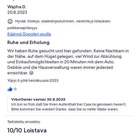
Wajiha D.
20.8.2023
Hyvää: Siisteys, sisäänkirjautuminen, viestintä ja listauksen
paikkansapitävyys
Käännä Googlen avulla
Ruhe und Erholung
Wir haben Ruhe gesucht und hier gefunden. Keine Nachbarn in
der Nähe, auf dem Hügel gelegen, viel Wind zur Abkühlung
und Einkaufsmöglichkeiten in 20 Minuten mit dem Auto.
Debbie und die Hausverwaltung waren immer jederzeit
erreichbar. 😃
Yöpyi 6 yötä heinäkuussa 2023
0
VrboOwner vastasi 30.8.2023
Ich bin so froh,daß Sie Ihren Aufenthalt bei Casa lia genossen haven’t.
Bitte kommen Sie wieder! Danke, dass Sie so nette Gäste waren.
Tarkistettu arvostelu
10/10 Loistava