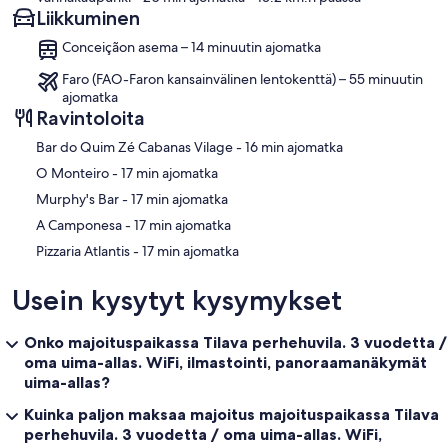
Liikkuminen
Conceiçãon asema – 14 minuutin ajomatka
Faro (FAO-Faron kansainvälinen lentokenttä) – 55 minuutin
ajomatka
Ravintoloita
‪Bar do Quim Zé Cabanas Vilage - ‬16 min ajomatka
‪O Monteiro - ‬17 min ajomatka
‪Murphy's Bar - ‬17 min ajomatka
‪A Camponesa - ‬17 min ajomatka
‪Pizzaria Atlantis - ‬17 min ajomatka
Usein kysytyt kysymykset
Onko majoituspaikassa Tilava perhehuvila. 3 vuodetta /
oma uima-allas. WiFi, ilmastointi, panoraamanäkymät
uima-allas?
Kuinka paljon maksaa majoitus majoituspaikassa Tilava
perhehuvila. 3 vuodetta / oma uima-allas. WiFi,