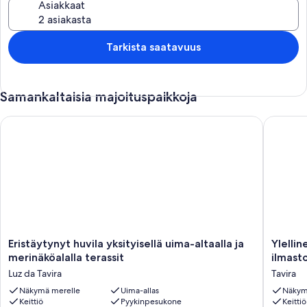
Asiakkaat
Tarkista saatavuus
Samankaltaisia majoituspaikkoja
Eristäytynyt huvila yksityisellä uima-altaalla ja merinäköalalla te
Ylellinen
Eristäytynyt
Ylellinen
Eristäytynyt huvila yksityisellä uima-altaalla ja
Ylellin
huvila
huvila,
merinäköalalla terassit
ilmasto
yksityisellä
jossa
Luz da Tavira
Tavira
uima-
oma
altaalla
Näkymä merelle
Uima-allas
uima-
Näkym
Keittiö
Pyykinpesukone
Keittiö
ja
allas,