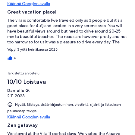
Käännä Googlen avulla
Great vacation place!
The villa is comfortable (we traveled only as 3 people but it’s a
good place for 4-6) and located in a very serene area. You will
have beautiful views around but need to drive around 20-25
min to beautiful beaches. The roads are however pretty and not
too narrow so for us it was a pleasure to drive every day. The
house was extremely clean and check-in very nice and
Yöpyi 3 yötä heinäkuussa 2025
easy.Debbie was always very helpful with lots of handy
information. We had a wonderful vacation in Casa Lia and highly
0
recommend it!
Tarkistettu arvostelu
10/10 Loistava
Danielle G.
2.11.2023
Hyvää: Siisteys, sisäänkirjautuminen, viestintä, sijainti ja listauksen
paikkansapitävyys
Käännä Googlen avulla
Zen getaway
We stayed at the Villa 11 perfect days. We visited the Algarve