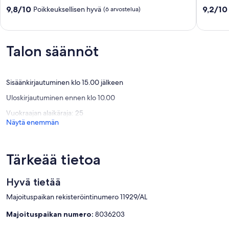
merinäköalalla
ilmastoin
9.8
9.2
9,8/10
9,2/10
Poikkeuksellisen hyvä
(6 arvostelua)
terassit
wifi
kautta
kautta
Luz
ja
10,
10,
da
terassit
Poikkeuksellisen
Upea,
Tavira
merinäkö
hyvä,
(60
Talon säännöt
Tavira
(6
arvostel
arvostelua)
Sisäänkirjautuminen klo 15.00 jälkeen
Uloskirjautuminen ennen klo 10.00
Vuokraajan alaikäraja: 25
Näytä enemmän
Tärkeää tietoa
Hyvä tietää
Majoituspaikan rekisteröintinumero 11929/AL
Majoituspaikan numero:
8036203