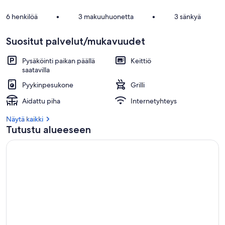
6 henkilöä
•
3 makuuhuonetta
•
3 sänkyä
Suositut palvelut/mukavuudet
Pysäköinti paikan päällä
Keittiö
saatavilla
Pyykinpesukone
Grilli
Aidattu piha
Internetyhteys
Näytä kaikki
Tutustu alueeseen