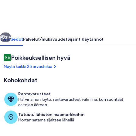
Horta
Repousossa
do
Milhafre
llinen
Seuraava
181
21+
Yleistiedot
Palvelut/mukavuudet
Sijainti
Käytännöt
/
AL
Arvostelut
Poikkeuksellisen hyvä
9,6
9,6 kautta 10.
valokuvagalleria
Näytä kaikki 35 arvostelua
Kohokohdat
Rantavarusteet
Harvinainen löytö: rantavarusteet valmiina, kun suuntaat
Sisätilat
aaltojen ääreen.
Tutustu lähistön maamerkkeihin
Hortan satama sijaitsee lähellä