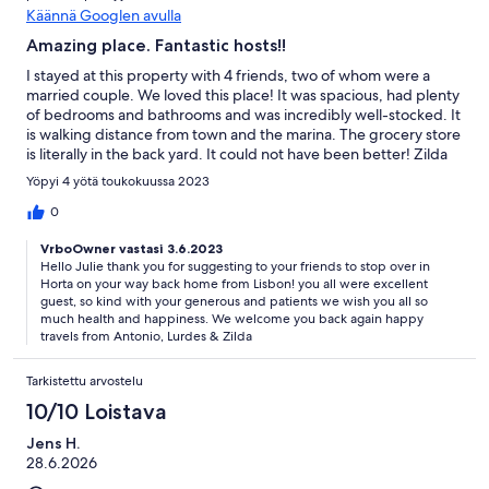
Käännä Googlen avulla
Amazing place. Fantastic hosts!!
I stayed at this property with 4 friends, two of whom were a
married couple. We loved this place! It was spacious, had plenty
of bedrooms and bathrooms and was incredibly well-stocked. It
is walking distance from town and the marina. The grocery store
is literally in the back yard. It could not have been better! Zilda
met us at the house when we arrived. She spent a lot of time
Yöpyi 4 yötä toukokuussa 2023
walking us through the home and how everything works — the
stove was tricky so instructions were much appreciated! We
0
went to the grocery store and ran into Zilda. Thankfully, because
VrboOwner vastasi 3.6.2023
we needed help with Portuguese labels. She was available
Hello Julie thank you for suggesting to your friends to stop over in
every time we needed her and checked in daily to see if we
Horta on your way back home from Lisbon! you all were excellent
needed anything. This was an incredible experience and I will
guest, so kind with your generous and patients we wish you all so
definitely return!
much health and happiness. We welcome you back again happy
travels from Antonio, Lurdes & Zilda
Tarkistettu arvostelu
10/10 Loistava
Jens H.
28.6.2026