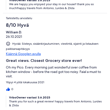
VrboOwner vastasi 3.6.2023
We are happy you enjoyed your stay in our house!! thank you so
much!happy travels from Antonio, Lurdes & Zilda
Tarkistettu arvostelu
8/10 Hyvä
William D.
26.10.2021
Hyvää: Siisteys, sisäänkirjautuminen, viestintä, sijainti ja listauksen
paikkansapitävyys
Käännä Googlen avulla
Great views. Closest Grocery store ever!
Oh my Pico. Every morning just wonderful over coffee from
kitchen window - before the road got too noisy. Faial a must to
visit.
Yöpyi 4 yötä lokakuussa 2021
0
VrboOwner vastasi 3.6.2023
Thank you for such a great review! happy travels from Antonio, Lurdes
& Zilda