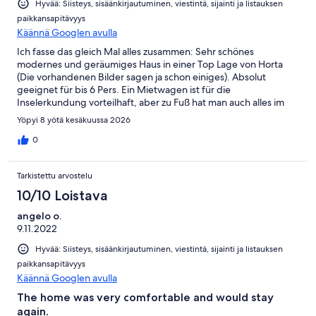
Hyvää: Siisteys, sisäänkirjautuminen, viestintä, sijainti ja listauksen
paikkansapitävyys
Käännä Googlen avulla
Ich fasse das gleich Mal alles zusammen: Sehr schönes
modernes und geräumiges Haus in einer Top Lage von Horta
(Die vorhandenen Bilder sagen ja schon einiges). Absolut
geeignet für bis 6 Pers. Ein Mietwagen ist für die
Inselerkundung vorteilhaft, aber zu Fuß hat man auch alles im
Griff. Ein Supermarkt zur Selbstverpflegung ist ja gleich "oben
Yöpyi 8 yötä kesäkuussa 2026
drüber" (1 min. Gehweg). Fazit: Wir waren alle begeistert.
0
Tarkistettu arvostelu
10/10 Loistava
angelo o.
9.11.2022
Hyvää: Siisteys, sisäänkirjautuminen, viestintä, sijainti ja listauksen
paikkansapitävyys
Käännä Googlen avulla
The home was very comfortable and would stay
again.