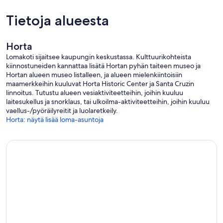
Tietoja alueesta
Horta
Lomakoti sijaitsee kaupungin keskustassa. Kulttuurikohteista
kiinnostuneiden kannattaa lisätä Hortan pyhän taiteen museo ja
Hortan alueen museo listalleen, ja alueen mielenkiintoisiin
maamerkkeihin kuuluvat Horta Historic Center ja Santa Cruzin
linnoitus. Tutustu alueen vesiaktiviteetteihin, joihin kuuluu
laitesukellus ja snorklaus, tai ulkoilma-aktiviteetteihin, joihin kuuluu
vaellus-/pyöräilyreitit ja luolaretkeily.
Horta: näytä lisää loma-asuntoja