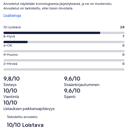
Arvostelut näytetään kronologisessa järjestyksessä, ja ne on moderoitu.
Arvostelut on tarkistettu, ellei toisin ilmoiteta.
Avautuu
Lisätietoja
uuteen
ikkunaan
Arvosana
10–Loistava
28
10
Arvosana
8–Hyvä
7
-
8
Loistava.
Arvosana
6–OK
0
-
28
6
Hyvä.
Arvosana
4–Huono
0
kautta
-
7
4
35
OK.
Arvosana
2–Hirveä
0
kautta
-
arvostelua
0
2
35
Huono.
kautta
-
9,8/10
9,6/10
arvostelua
0
35
Hirveä.
kautta
Siisteys
Sisäänkirjautuminen
arvostelua
0
10/10
9,6/10
35
kautta
arvostelua
Viestintä
Sijainti
35
10/10
arvostelua
Listauksen paikkansapitävyys
Arvostelut
Tarkistettu arvostelu
10/10 Loistava