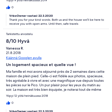
Yöpyi 9 yötä heinäkuussa 2019
0
VrboOwner vastasi 22.3.2020
Thank you for your kind words. Both us and the house we’ll be here to
receive you with open arms. Until then, safe travels
Tarkistettu arvostelu
8/10 Hyvä
Vanessa R.
21.8.2018
Käännä Googlen avulla
Un logement spacieux et quelle vue !
Ma famille et moi avons séjourné près de 2 semaines dans cette
maison de plein pied. Celle-ci est fidèle aux photos, spacieuse,
très agréable à vivre et avec une magnifique vue depuis toutes
les pièces sur le Pico. Un pur plaisir pour les yeux du matin au
soir. La maison est très bien équipée, je noterai tout de même
l'absence de lave vaisselle, et meublée avec goût... Côté
Yöpyi 12 yötä heinäkuussa 2018
emplacement le port de Horta est en bas de la rue, compter 3
minutes en voiture. Une superette est située derrière la maison,
0
très pratique ! Zelda est formidable, très serviable et à l'écoute.
VrboOwner vastasi 22.3.2020