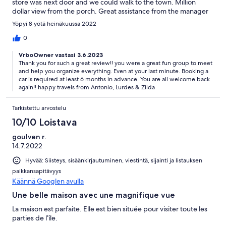
store was next door and we could walk to the town. Million
dollar view from the porch. Great assistance from the manager
and the owners.
Yöpyi 8 yötä heinäkuussa 2022
0
VrboOwner vastasi 3.6.2023
Thank you for such a great review!! you were a great fun group to meet
and help you organize everything. Even at your last minute. Booking a
car is required at least 6 months in advance. You are all welcome back
again!! happy travels from Antonio, Lurdes & Zilda
Tarkistettu arvostelu
10/10 Loistava
goulven r.
14.7.2022
Hyvää: Siisteys, sisäänkirjautuminen, viestintä, sijainti ja listauksen
paikkansapitävyys
Käännä Googlen avulla
Une belle maison avec une magnifique vue
La maison est parfaite. Elle est bien située pour visiter toute les
parties de l’île.