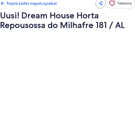
Näytä kaikki majoituspaikat
Tallenna
Uusi! Dream House Horta
Repousossa do Milhafre 181 / AL
Majoituspaikan
Uusi!
Dream
House