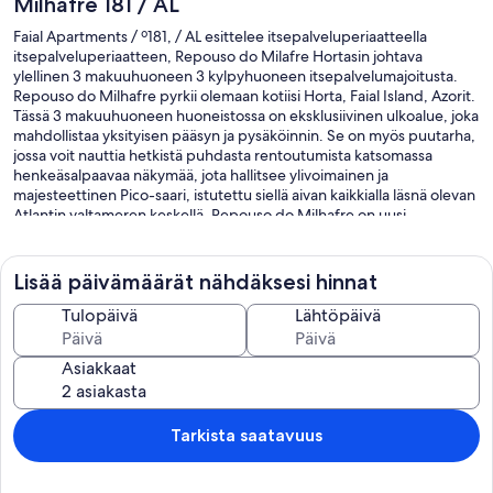
Milhafre 181 / AL
Faial Apartments / º181, / AL esittelee itsepalveluperiaatteella
itsepalveluperiaatteen, Repouso do Milafre Hortasin johtava
ylellinen 3 makuuhuoneen 3 kylpyhuoneen itsepalvelumajoitusta.
Repouso do Milhafre pyrkii olemaan kotiisi Horta, Faial Island, Azorit.
Tässä 3 makuuhuoneen huoneistossa on eksklusiivinen ulkoalue, joka
mahdollistaa yksityisen pääsyn ja pysäköinnin. Se on myös puutarha,
jossa voit nauttia hetkistä puhdasta rentoutumista katsomassa
henkeäsalpaavaa näkymää, jota hallitsee ylivoimainen ja
majesteettinen Pico-saari, istutettu siellä aivan kaikkialla läsnä olevan
Atlantin valtameren keskellä. Repouso do Milhafre on uusi
asuinpaikka (2013) Kolmen makuuhuoneen lisäksi T3: ssa on myös 3
kylpyhuonetta, olohuone ja keittiö (yhteensä 157 m2). Tämä majoitus
tarjoaa sinulle mahdollisuuden pitää tuttu ympäristösi lomalla tai
Lisää päivämäärät nähdäksesi hinnat
liikematkoilla.
Repouso do Milhafre on sijoitettu erinomaiselle asuinalueelle,
Tulopäivä
Lähtöpäivä
hämmästyttävän amfiteatterin keskikerrokselle, joka on Horta-
kaupunki, ja kääntyi yhdelle Azorien lahdelle, joka kuuluu Maailman
Asiakkaat
Klubin kauneimpiin lahdiin.
Repouso do Milhafresta voit lähteä kävelemään ympäri kaupunkia,
vierailla monumenteilla, museoilla, kaupallisilla alueilla, ravintoloissa
tai Peter Cafessä, joka on kuuluisa gininsä ja sen museoiden kautta, ja
Tarkista saatavuus
jolla on yksi parhaista scrimshaw-taidekokoelmista. Vierailemalla
venesatamassa, jossa on enemmän kansainvälistä liikennettä
Euroopassa ja neljänneksi maailmassa, voit löytää sen seinät ja