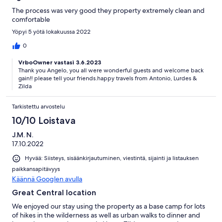
The process was very good they property extremely clean and
comfortable
Yöpyi 5 yötä lokakuussa 2022
0
VrboOwner vastasi 3.6.2023
Thank you Angelo, you all were wonderful guests and welcome back
gain!! please tell your friends.happy travels from Antonio, Lurdes &
Zilda
Tarkistettu arvostelu
10/10 Loistava
J.M. N.
17.10.2022
Hyvää: Siisteys, sisäänkirjautuminen, viestintä, sijainti ja listauksen
paikkansapitävyys
Käännä Googlen avulla
Great Central location
We enjoyed our stay using the property as a base camp for lots
of hikes in the wilderness as well as urban walks to dinner and