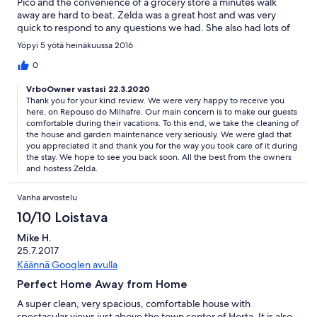
Pico and the convenience of a grocery store a minutes walk
away are hard to beat. Zelda was a great host and was very
quick to respond to any questions we had. She also had lots of
great suggestions for making the most of our holiday. We loved
Yöpyi 5 yötä heinäkuussa 2016
the town of Horta and the island of Faial! Karen and family,
Toronto, Canada
0
VrboOwner vastasi 22.3.2020
Thank you for your kind review. We were very happy to receive you
here, on Repouso do Milhafre. Our main concern is to make our guests
comfortable during their vacations. To this end, we take the cleaning of
the house and garden maintenance very seriously. We were glad that
you appreciated it and thank you for the way you took care of it during
the stay. We hope to see you back soon. All the best from the owners
and hostess Zelda.
Vanha arvostelu
10/10 Loistava
Mike H.
25.7.2017
Käännä Googlen avulla
Perfect Home Away from Home
A super clean, very spacious, comfortable house with
spectacular views just above the town center of Horta. It is also