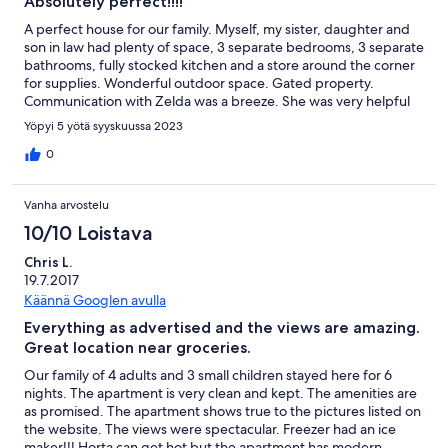
Absolutely perfect!!!!
A perfect house for our family. Myself, my sister, daughter and
son in law had plenty of space, 3 separate bedrooms, 3 separate
bathrooms, fully stocked kitchen and a store around the corner
for supplies. Wonderful outdoor space. Gated property.
Communication with Zelda was a breeze. She was very helpful
explaining how appliances worked and places to explore. We
Yöpyi 5 yötä syyskuussa 2023
loved our stay!!!! Thank you!!!
0
Vanha arvostelu
10/10 Loistava
Chris L.
19.7.2017
Käännä Googlen avulla
Everything as advertised and the views are amazing.
Great location near groceries.
Our family of 4 adults and 3 small children stayed here for 6
nights. The apartment is very clean and kept. The amenities are
as promised. The apartment shows true to the pictures listed on
the website. The views were spectacular. Freezer had an ice
maker!!! Horta can get hot but the apartment has modern