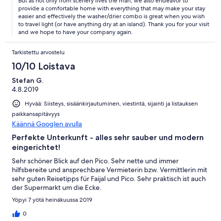
But as not only from scenery lives the man, we also endeavor to
provide a comfortable home with everything that may make your stay
easier and effectively the washer/drier combo is great when you wish
to travel light (or have anything dry at an island). Thank you for your visit
and we hope to have your company again.
Tarkistettu arvostelu
10/10 Loistava
Stefan G.
4.8.2019
Hyvää: Siisteys, sisäänkirjautuminen, viestintä, sijainti ja listauksen
paikkansapitävyys
Käännä Googlen avulla
Perfekte Unterkunft - alles sehr sauber und modern
eingerichtet!
Sehr schöner Blick auf den Pico. Sehr nette und immer
hilfsbereite und ansprechbare Vermieterin bzw. Vermittlerin mit
sehr guten Reisetipps für Faijal und Pico. Sehr praktisch ist auch
der Supermarkt um die Ecke.
Yöpyi 7 yötä heinäkuussa 2019
0