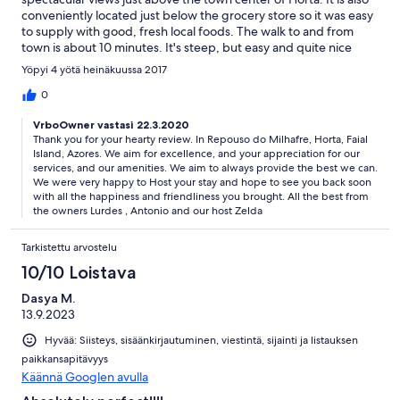
conveniently located just below the grocery store so it was easy
to supply with good, fresh local foods. The walk to and from
town is about 10 minutes. It's steep, but easy and quite nice
after exploring or going to any of the many local eateries. Zelda,
Yöpyi 4 yötä heinäkuussa 2017
the property manager, is amazingly accommodating and
helpful. We would definitely stay here again on a return trip to
0
Horta!
VrboOwner vastasi 22.3.2020
Thank you for your hearty review. In Repouso do Milhafre, Horta, Faial
Island, Azores. We aim for excellence, and your appreciation for our
services, and our amenities. We aim to always provide the best we can.
We were very happy to Host your stay and hope to see you back soon
with all the happiness and friendliness you brought. All the best from
the owners Lurdes , Antonio and our host Zelda
Tarkistettu arvostelu
10/10 Loistava
Dasya M.
13.9.2023
Hyvää: Siisteys, sisäänkirjautuminen, viestintä, sijainti ja listauksen
paikkansapitävyys
Käännä Googlen avulla