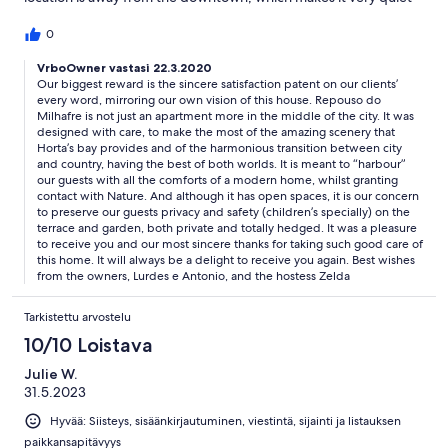
(not that Horta is noisy!) and there are farms around the corner.
You can hear the pleasant mooing of cows in the pasture.
0
Peaceful! It's a pleasant walk to the downtown area, and right
around the corner is a grocery store to get everything you need,
VrboOwner vastasi 22.3.2020
Our biggest reward is the sincere satisfaction patent on our clients’
including a cafe, so you can get your morning espresso and
every word, mirroring our own vision of this house. Repouso do
some pastries. When we return, we would definitely stay here
Milhafre is not just an apartment more in the middle of the city. It was
again. Thank you Zelda for making our stay perfect!
designed with care, to make the most of the amazing scenery that
Horta’s bay provides and of the harmonious transition between city
and country, having the best of both worlds. It is meant to “harbour”
our guests with all the comforts of a modern home, whilst granting
contact with Nature. And although it has open spaces, it is our concern
to preserve our guests privacy and safety (children’s specially) on the
terrace and garden, both private and totally hedged. It was a pleasure
to receive you and our most sincere thanks for taking such good care of
this home. It will always be a delight to receive you again. Best wishes
from the owners, Lurdes e Antonio, and the hostess Zelda
Tarkistettu arvostelu
10/10 Loistava
Julie W.
31.5.2023
Hyvää: Siisteys, sisäänkirjautuminen, viestintä, sijainti ja listauksen
paikkansapitävyys