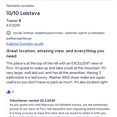
Tarkistettu arvostelu
10/10 Loistava
Trevor B.
4.9.2019
Hyvää: Siisteys, sisäänkirjautuminen, viestintä, sijainti ja listauksen
paikkansapitävyys
Käännä Googlen avulla
Great location, amazing view, and everything you
need
This place is at the top of the hill with an EXCELLENT view of
Pico. It's great to wake up and take a look at the mountain. It's
very large, well laid out, and has all the amenities. Having 3
bathrooms is a real luxury. Washer AND dryer make are super
useful so you don't have to pack as much. It's also located right
next to the grocery store, so it's an easy hop up to the market if
you want to cook or get supplies. Zelda is a great host, as always
0
and we really enjoyed meeting Lordes. Thanks for everything.
VrboOwner vastasi 22.3.2020
As any guest who visit Repouso do Milhafre knows, we are extremely
proud of our view of Pico, the beautiful and imposing island-mountain.
It is truly a luxury to have this view and we loved to share it with you.