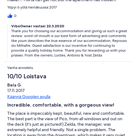
windows and doors allowing for shade and for a nice breeze
Yöpyi 6 yötä heinäkuussa 2017
with screened windows. Zelda was a great help in orienting us
to the island and the owner who lives nearby brought us fresh
0
towels. Proximity to groceries is maybe 50 steps, a wonderful
VrboOwner vastasi 22.3.2020
perk. 5 stars all around!
Thank you for choosing our accommodation and giving us such a great
review. word-of-mouth is our best form of advertising and comments
like yours describes the true essence of our accommodation, Repouso
do Milhafre. Guest satisfaction is our incentive for continuing to
provide a quality holiday home. Thank you for rewarding us with your
praises. From the owners, Lurdes, Antonio & host Zelda
Vanha arvostelu
10/10 Loistava
Bela G.
17.11.2017
Käännä Googlen avulla
Incredible, comfortable, with a gorgeous view!
The place is impeccably kept, beautiful, new and comfortable.
The best part is the view of Pico, from all windows and out on
the deck (it's just as pictured!) Zelda, the manager, was
extremely helpful and friendly. Not a single problem. The
location is away from the downtown, which makes it very quiet