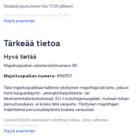
Odotamme sinua
arvostelua)
arvostel
Sisäänkirjautuminen klo 17.00 jälkeen
Uloskirjautuminen ennen klo 10.00
Näytä enemmän
Tärkeää tietoa
Hyvä tietää
Majoituspaikan rekisteröintinumero 181
Majoituspaikan numero:
8967517
Tätä majoituspaikkaa hallinnoi yksityinen majoittaja (eli taho, joka ei
toimi kaupankäynti-, ammatinharjoittamis- tai
liiketoimintatarkoituksissa). EU:n kuluttajansuojalaki, mukaan lukien
peruutusoikeus, ei koske tätä varausta. Yksityisen majoittajan
määrittämä peruutuskäytäntö koskee varaustasi.
Lisähenkilöistä saatetaan veloittaa maksu, joka vaihtelee
majoituspaikoittain
Näytä enemmän