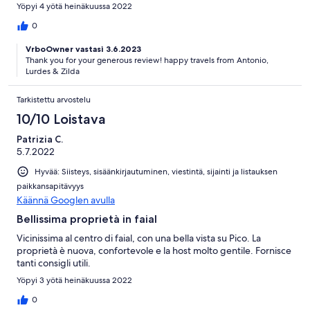
Yöpyi 4 yötä heinäkuussa 2022
0
VrboOwner vastasi 3.6.2023
Thank you for your generous review! happy travels from Antonio,
Lurdes & Zilda
Tarkistettu arvostelu
10/10 Loistava
Patrizia C.
5.7.2022
Hyvää: Siisteys, sisäänkirjautuminen, viestintä, sijainti ja listauksen
paikkansapitävyys
Käännä Googlen avulla
Bellissima proprietà in faial
Vicinissima al centro di faial, con una bella vista su Pico. La
proprietà è nuova, confortevole e la host molto gentile. Fornisce
tanti consigli utili.
Yöpyi 3 yötä heinäkuussa 2022
0