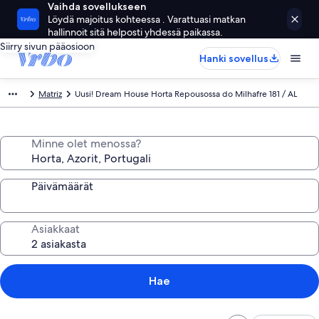
Vaihda sovellukseen
Löydä majoitus kohteessa . Varattuasi matkan
hallinnoit sitä helposti yhdessä paikassa.
Siirry sivun pääosioon
Hanki sovellus
Matriz
Uusi! Dream House Horta Repousossa do Milhafre 181 / AL
Minne olet menossa?
Päivämäärät
Asiakkaat
Hae