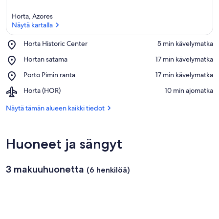
Horta, Azores
Näytä kartalla
Place,
Horta Historic Center
‪5 min kävelymatka‬
Horta
Näytä kartalla
Place,
Hortan satama
‪17 min kävelymatka‬
Historic
Hortan
Center
Place,
Porto Pimin ranta
‪17 min kävelymatka‬
satama
Porto
Airport,
Horta (HOR)
‪10 min ajomatka‬
Pimin
Horta
ranta
(HOR)
Näytä tämän alueen kaikki tiedot
Huoneet ja sängyt
3 makuuhuonetta
(6 henkilöä)