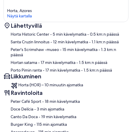
Horta, Azores
Näytä kartalla
Lähettyvillä
Kartta
Horta Historic Center
- 5 min kävelymatka
- 0.5 km:n päässä
Santa Cruzin linnoitus
- 12 min kävelymatka
- 1.1 km:n päässä
Peter's Scrimshaw -museo
- 15 min kävelymatka
- 1.3 km:n
päässä
Hortan satama
- 17 min kävelymatka
- 1.5 km:n päässä
Porto Pimin ranta
- 17 min kävelymatka
- 1.5 km:n päässä
Liikkuminen
Horta (HOR) – 10 minuutin ajomatka
Ravintoloita
‪Peter Café Sport - ‬18 min kävelymatka
‪Doce Delícia - ‬3 min ajomatka
‪Canto Da Doca - ‬19 min kävelymatka
‪Burger King - ‬115 min ajomatka
‪Ancoradouro - ‬115 min ajomatka