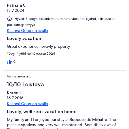
Patrizia C.
18.7.2024
Hyvää: Siisteys, sisäänkirjautuminen, viestintä, sijainti ja listauksen
paikkansapitävyys
Käännä Googlen avulla
Lovely vacation
Great experience, lovevly property
Yöpyi 4 yötä heinäkuussa 2024
0
Vanha arvostelu
10/10 Loistava
Karen L.
16.7.2016
Käännä Googlen avulla
Lovely, well kept vacation home.
My family and I enjoyed our stay at Repouso do Milhafre. The
place is spotless, and very well maintained. Beautiful views of