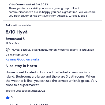
VrboOwner vastasi 3.6.2023
Thank you for your visit, you were a great group brilliant
communication we are so happy you had a great time. We welcome
you back anytime! happy travels from Antonio, Lurdes & Zilda
Tarkistettu arvostelu
8/10 Hyvä
Emmanuel F.
11.5.2022
Hyvää: Siisteys, sisäänkirjautuminen, viestintä, sijainti ja listauksen
paikkansapitävyys
Käännä Googlen avulla
Nice stay in Horta
House is well located in Horta with a fantastic view on Pico
Island. Bedrooms are large and there are 3 bathrooms. When
the weather is fine, you can use the terrace which is great. Very
close to a supermarket.
Yöpyi 5 yötä toukokuussa 2022
0