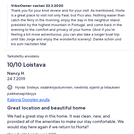
VrboOwner vastasi 22.3.2020
Thank you for your kind review and for your visit. As mentioned, Horta
is a great place to visit not only Faial, but Pico also. Nothing easier than
catch the ferry in the morning, enjoy the day in the neighbor island,
presided by the highest mountain in Portugal, and come back in the
evening to the comfort and privacy of your home. (And if you ́re
feeling a bit more adventurous, you can also take a longer boat trip
until São Jorge and enjoy the wonderful scenery). Danke schön und
bis zum nächsten Mal.
Tarkistettu arvostelu
10/10 Loistava
Nancy H.
24.7.2019
Hyvää: Siisteys, sisäänkirjautuminen, viestintä, sijainti ja listauksen
paikkansapitävyys
Käännä Googlen avulla
Great location and beautiful home
We had a great stay in this home. It was clean, new, and
provided all of the amenities to make our stay comfortable. We
would stay here again if we return to Horta!!