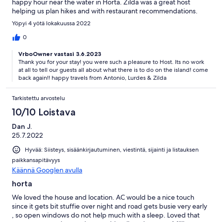
happy hour near the water in Horta. Zilda was a great host
helping us plan hikes and with restaurant recommendations.
Yöpyi 4 yötä lokakuussa 2022
0
VrboOwner vastasi 3.6.2023
Thank you for your stay! you were such a pleasure to Host. Its no work
at all to tell our guests all about what there is to do on the island! come
back again!! happy travels from Antonio, Lurdes & Zilda
Tarkistettu arvostelu
10/10 Loistava
Dan J.
25.7.2022
Hyvää: Siisteys, sisäänkirjautuminen, viestintä, sijainti ja listauksen
paikkansapitävyys
Käännä Googlen avulla
horta
We loved the house and location. AC would be a nice touch
since it gets bit stuffie over night and road gets busie very early
, so open windows do not help much with a sleep. Loved that