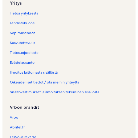
Yritys
Tietoa yrityksestä
Lehdistöhuone
Sopimusehdot
Saavutettavuus
Tietosuojaseloste
Evästelausunto
Ilmoitus laittomasta sisällöstä
Oikeudelliset tiedot / ota meihin yhteyttä
Sisältövaatimukset ja ilmoituksen tekeminen sisällöstä
Vrbon brändit
Vrbo
Abritel.fr
FeWo-direkt.de