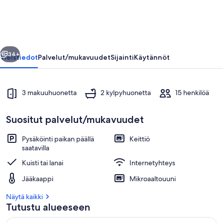
llinen
Seuraava
34+
Yleistiedot
Palvelut/mukavuudet
Sijainti
Käytännöt
3 makuuhuonetta
2 kylpyhuonetta
15 henkilöä
Suositut palvelut/mukavuudet
Pysäköinti paikan päällä
Keittiö
saatavilla
Ulkoalueet
Kuisti tai lanai
Internetyhteys
Jääkaappi
Mikroaaltouuni
Näytä kaikki
Tutustu alueeseen