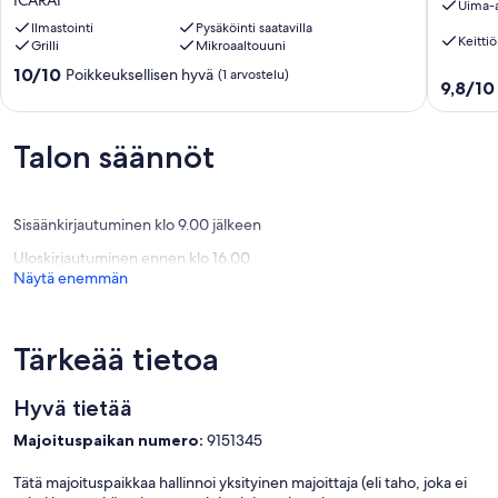
ICARAI
Uima-a
view,
Condo
large
Ilmastointi
Pysäköinti saatavilla
Hotel
Keittiö
Grilli
Mikroaaltouuni
garden,
Amonta
services,
10.0
10/10
Poikkeuksellisen hyvä
(1 arvostelu)
9.8
9,8/10
50
kautta
kautta
m
10,
10,
from
Poikkeuksellisen
Poikkeuk
Talon säännöt
the
hyvä,
hyvä,
beach,
(1
(115
kitesurfing.
arvostelu)
arvostel
ICARAI
Sisäänkirjautuminen klo 9.00 jälkeen
Uloskirjautuminen ennen klo 16.00
Näytä enemmän
Tärkeää tietoa
Hyvä tietää
Majoituspaikan numero:
9151345
Tätä majoituspaikkaa hallinnoi yksityinen majoittaja (eli taho, joka ei