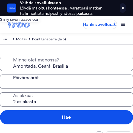
Vaihda sovellukseen
Löydä majoitus kohteessa . Varattuasi matkan
hallinnoit sitä helposti yhdessä paikassa.
Siirry sivun pääosioon
Hanki sovellus
Moitas
Point Lanabarra (talo)
Minne olet menossa?
Päivämäärät
Asiakkaat
Hae