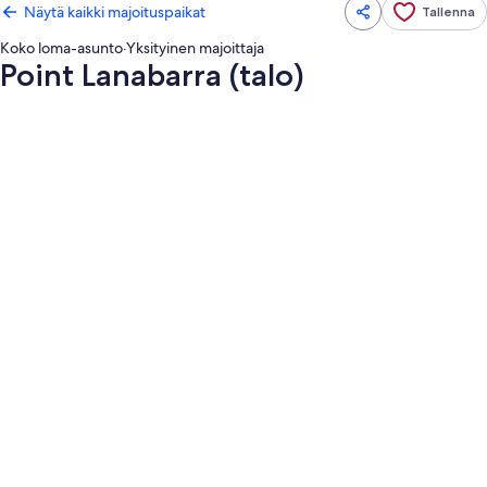
Näytä kaikki majoituspaikat
Tallenna
Koko loma-asunto
·
Yksityinen majoittaja
Point Lanabarra (talo)
Majoituspaikan
Point
Lanabarra
(talo)
valokuvagalleria