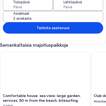
Tulopäivä
Lähtöpäivä
Asiakkaat
Tarkista saatavuus
Samankaltaisia majoituspaikkoja
Comfortable house, sea view, large garden, services, 50 m fro
Club de
Comfortable
Club
Comfortable house, sea view, large garden,
Club d
house,
de
services, 50 m from the beach, kitesurfing.
Amonta
sea
Mar