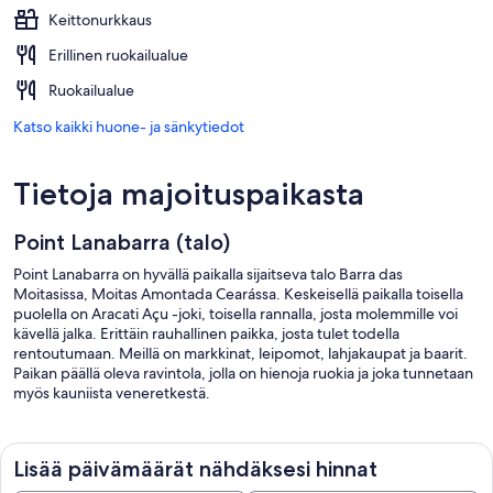
Keittonurkkaus
Erillinen ruokailualue
Ruokailualue
Katso kaikki huone- ja sänkytiedot
Tietoja majoituspaikasta
Point Lanabarra (talo)
Point Lanabarra on hyvällä paikalla sijaitseva talo Barra das
Moitasissa, Moitas Amontada Cearássa. Keskeisellä paikalla toisella
puolella on Aracati Açu -joki, toisella rannalla, josta molemmille voi
kävellä jalka. Erittäin rauhallinen paikka, josta tulet todella
rentoutumaan. Meillä on markkinat, leipomot, lahjakaupat ja baarit.
Paikan päällä oleva ravintola, jolla on hienoja ruokia ja joka tunnetaan
myös kauniista veneretkestä.
Lisää päivämäärät nähdäksesi hinnat