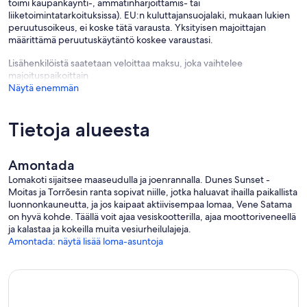
toimi kaupankäynti-, ammatinharjoittamis- tai
liiketoimintatarkoituksissa). EU:n kuluttajansuojalaki, mukaan lukien
peruutusoikeus, ei koske tätä varausta. Yksityisen majoittajan
määrittämä peruutuskäytäntö koskee varaustasi.
Lisähenkilöistä saatetaan veloittaa maksu, joka vaihtelee
majoituspaikoittain
Näytä enemmän
Tietoja alueesta
Amontada
Lomakoti sijaitsee maaseudulla ja joenrannalla. Dunes Sunset -
Moitas ja Torrõesin ranta sopivat niille, jotka haluavat ihailla paikallista
luonnonkauneutta, ja jos kaipaat aktiivisempaa lomaa, Vene Satama
on hyvä kohde. Täällä voit ajaa vesiskootterilla, ajaa moottoriveneellä
ja kalastaa ja kokeilla muita vesiurheilulajeja.
Amontada: näytä lisää loma-asuntoja