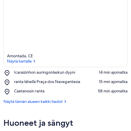
Amontada, CE
Näytä kartalla
Place,
Icaraizinhon auringonlaskun dyyni
‪14 min ajomatka‬
Icaraizinhon
Näytä kartalla
Place,
ranta lähellä Praça dos Navegantesia
‪15 min ajomatka‬
auringonlaskun
ranta
dyyni
Place,
Caetanosin ranta
‪58 min ajomatka‬
lähellä
Caetanosin
Praça
ranta
Näytä tämän alueen kaikki tiedot
dos
Navegantesia
Huoneet ja sängyt