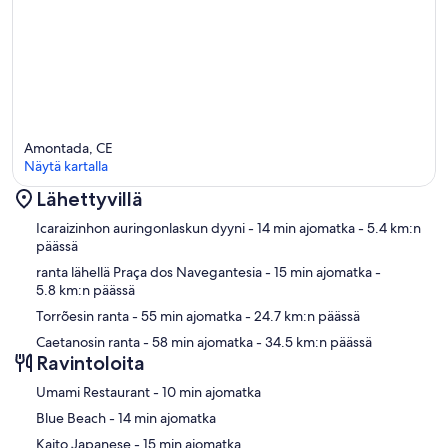
Amontada, CE
Näytä kartalla
Lähettyvillä
Kartta
Icaraizinhon auringonlaskun dyyni
- 14 min ajomatka
- 5.4 km:n
päässä
ranta lähellä Praça dos Navegantesia
- 15 min ajomatka
-
5.8 km:n päässä
Torrõesin ranta
- 55 min ajomatka
- 24.7 km:n päässä
Caetanosin ranta
- 58 min ajomatka
- 34.5 km:n päässä
Ravintoloita
‪Umami Restaurant - ‬10 min ajomatka
‪Blue Beach - ‬14 min ajomatka
‪Kaito Japanese - ‬15 min ajomatka