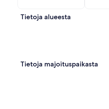
Goolwa
105
Beach
arvostelua
Tietoja alueesta
Tietoja majoituspaikasta