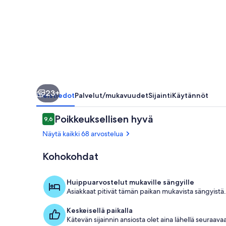
23+
Yleistiedot
Palvelut/mukavuudet
Sijainti
Käytännöt
Arvostelut
Poikkeuksellisen hyvä
9,6
9,6 kautta 10.
Näytä kaikki 68 arvostelua
Kohokohdat
Ulkoruokailut
Huippuarvostelut mukaville sängyille
Asiakkaat pitivät tämän paikan mukavista sängyistä.
Keskeisellä paikalla
Kätevän sijainnin ansiosta olet aina lähellä seuraav