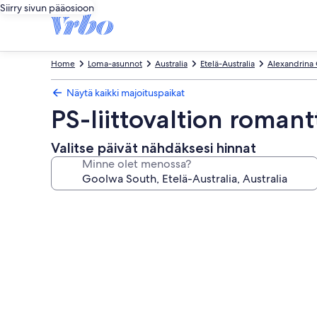
Siirry sivun pääosioon
Home
Loma-asunnot
Australia
Etelä-Australia
Alexandrina C
Näytä kaikki majoituspaikat
PS-liittovaltion roma
Valitse päivät nähdäksesi hinnat
Minne olet menossa?
Majoituspaikan
PS-
liittovaltion
romanttinen
perääntyminen
valokuvagalleria