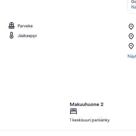
Go
Nä
Parveke
Jääkaappi
Näyt
Makuuhuone 2
1 keskisuuri parisänky