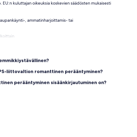
. EU:n kuluttajan oikeuksia koskevien säädösten mukaisesti
 kaupankäynti-, ammatinharjoittamis- tai
koittain
sa. Maalaukselliset ikkunat vedenpuolella näkymät
set, joissa on istuimet ulkona.
vuotias!
lemmikkiystävällinen?
PS-liittovaltion romanttinen perääntyminen?
nttinen perääntyminen sisäänkirjautuminen on?