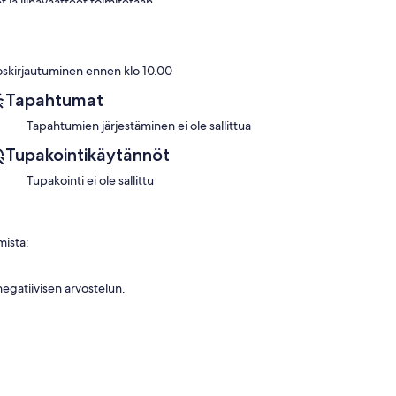
ja liinavaatteet toimitetaan.
oitus.
eun niemimaalla Paddle Steamer P. S.: n aluksella.
oskirjautuminen ennen klo 10.00
Tapahtumat
Tapahtumien järjestäminen ei ole sallittua
eteläiseen valtamereen.
Tupakointikäytännöt
i kävelyetäisyydellä ihastuttavasta Goolwan
Tupakointi ei ole sallittu
 sekä Goolwa Beachin energinen surffata vain lyhyen
mista:
nurkan takana Goolwan rannalla ovat Bomboran herkullisimpia
negatiivisen arvostelun.