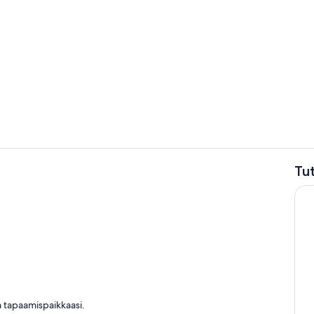
Huone
Tu
Yksityinen ke
ilat
aa tapaamispaikkaasi.