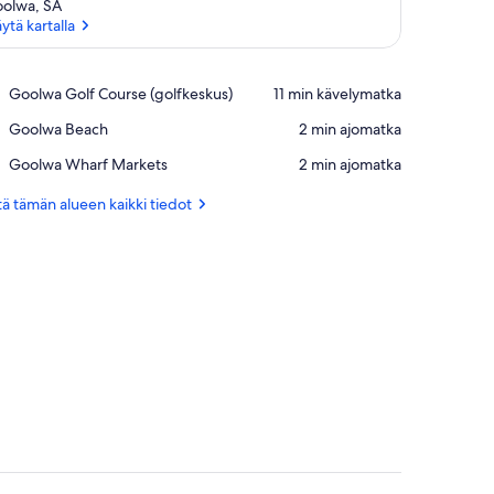
olwa, SA
ytä kartalla
Näytä kartalla
Place,
Goolwa Golf Course (golfkeskus)
‪11 min kävelymatka‬
Goolwa
Place,
Goolwa Beach
‪2 min ajomatka‬
Golf
Goolwa
Course
Place,
Goolwa Wharf Markets
‪2 min ajomatka‬
Beach
(golfkeskus)
Goolwa
Wharf
ä tämän alueen kaikki tiedot
Markets