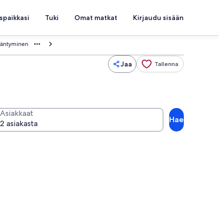
spaikkasi
Tuki
Omat matkat
Kirjaudu sisään
rääntyminen
Jaa
Tallenna
Asiakkaat
Hae