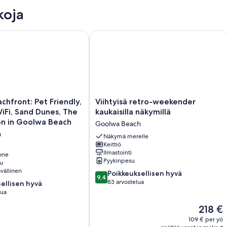
yö
koja
ront: Pet Friendly, Fireplace, WiFi, Sand Dunes, The best loc
Viihtyisä retro-weekender kaukaisilla 
Viihtyisä
hfront: Pet Friendly,
Viihtyisä retro-weekender
retro-
WiFi, Sand Dunes, The
kaukaisilla näkymillä
weekender
on in Goolwa Beach
Goolwa Beach
kaukaisilla
h
näkymillä
Näkymä merelle
Keittiö
Goolwa
Ilmastointi
one
Beach
Pyykinpesu
u
vällinen
9.4
Poikkeuksellisen hyvä
9,4
kautta
83 arvostelua
ellisen hyvä
10,
lua
Poikkeuksellisen
Hinta
218 €
hyvä,
en
on
83
109 € per yö
218 €