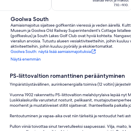
arvostelua
sisältää verot ja maksut
7.10.–9.10.
Goolwa South
Aamiaismajoitus sijaitsee golfkentän vieressä ja veden äärellä. Kul
Museum ja Goolwa Old Railway Superintendent's Cottage listalleen
(golfkeskus) ja South Lakes Golf Club ovat hyviä kohteita. Nangawo
vierailun arvoisia. Tutustu alueen vesiaktiviteetteihin, joihin kuuluu 
aktiviteetteihin, joihin kuuluu pyöräily ja ekokiertomatkat.
Goolwa South: näytä lisää aamiaismajoituksia
Näytä enemmän
PS-liittovaltion romanttinen perääntyminen
Ympäristöystävällinen, aurinkoenergialla toimiva (12 voltin) järjes
Vuonna 1902 rakennettu PS-liittovaltion melahöyrylaiva lepää nyt Mu
Lusikkalaskurilla varustetut nosturit, pelikaanit, mustajoutsenpe
moorhenit ja mustatiiveiset stiltit sijaitsevat. Ihanteellisella paikall
Rentoutuminen ja vapaa-aika ovat niin tärkeitä ja rentoudut heti ast
Pullon viiniä toivottaa sinut tervetulleeksi saapuessasi. Vilja, mait