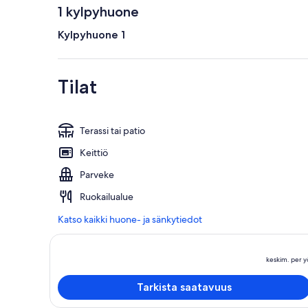
1 kylpyhuone
Kylpyhuone 1
Tilat
Terassi tai patio
Keittiö
Parveke
Ruokailualue
Katso kaikki huone- ja sänkytiedot
keskim. per y
Tarkista saatavuus