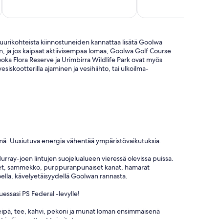
ttuurikohteista kiinnostuneiden kannattaa lisätä Goolwa
, ja jos kaipaat aktiivisempaa lomaa, Goolwa Golf Course
oka Flora Reserve ja Urimbirra Wildlife Park ovat myös
vesiskootterilla ajaminen ja vesihiihto, tai ulkoilma-
telmä. Uusiutuva energia vähentää ympäristövaikutuksia.
rray-joen lintujen suojelualueen vieressä olevissa puissa.
rheet, sammekko, purppuranpunaiset kanat, hämärät
a joella, kävelyetäisyydellä Goolwan rannasta.
uessasi PS Federal -levylle!
o, leipä, tee, kahvi, pekoni ja munat loman ensimmäisenä