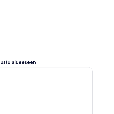
Sisätilat
tustu alueeseen
ittiö
Aula