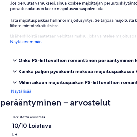
South Lakes -golfkerho
Jos peruutat varauksesi, sinua koskee majoittajan peruutuskäytäntö
Goolwa Markets
peruutusoikeus ei koske majoitusvarauspalveluita.
Polkupyörän vuokraus
viinitilat
Tätä majoituspaikkaa hallinnoi majoitusyritys. Se tarjoaa majoitusta
liiketoimintatarkoituksissa.
omaisuus
Lisähenkilöistä saatetaan veloittaa maksu, joka vaihtelee majoituspai
Kaksi yläkerran makuuhuonetta, iso oleskelutila ja keittiö alakerras
Näytä enemmän
Hindmarshin saarelle ja lintujen suojelualueelle sekä ylä- ja alakerrok
Ole hyvä ja huolehdi tästä kauniista vanhasta veneestä, hän on 113-
Onko PS-liittovaltion romanttinen perääntyminen 
Kuinka paljon pysäköinti maksaa majoituspaikassa 
Mihin aikaan majoituspaikan PS-liittovaltion roma
Näytä lisää
 perääntyminen – arvostelut
Arvostelut
Tarkistettu arvostelu
10/10 Loistava
LH