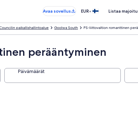
•
Avaa sovellus
EUR
Listaa majoitu
ouncilin paikallishallintoalue
Goolwa South
PS-liittovaltion romanttinen pe
nttinen perääntyminen
Päivämäärät