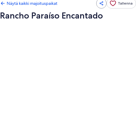
Näytä kaikki majoituspaikat
Tallenna
Rancho Paraíso Encantado
Majoituspaikan
Rancho
Paraíso
Encantado
valokuvagalleria