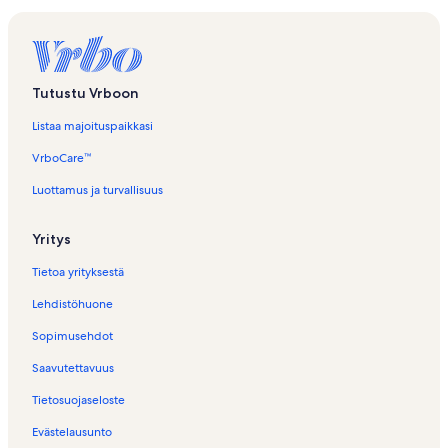
Tutustu Vrboon
Listaa majoituspaikkasi
VrboCare™
Luottamus ja turvallisuus
Yritys
Tietoa yrityksestä
Lehdistöhuone
Sopimusehdot
Saavutettavuus
Tietosuojaseloste
Evästelausunto