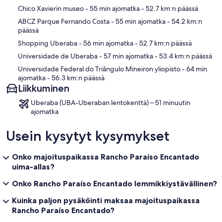
Kartta
Chico Xavierin museo
- 55 min ajomatka
- 52.7 km:n päässä
ABCZ Parque Fernando Costa
- 55 min ajomatka
- 54.2 km:n
päässä
Shopping Uberaba
- 56 min ajomatka
- 52.7 km:n päässä
Universidade de Uberaba
- 57 min ajomatka
- 53.4 km:n päässä
Universidade Federal do Triângulo Mineiron yliopisto
- 64 min
ajomatka
- 56.3 km:n päässä
Liikkuminen
Uberaba (UBA-Uberaban lentokenttä) – 51 minuutin
ajomatka
Usein kysytyt kysymykset
Onko majoituspaikassa Rancho Paraíso Encantado
uima-allas?
Onko Rancho Paraíso Encantado lemmikkiystävällinen?
Kuinka paljon pysäköinti maksaa majoituspaikassa
Rancho Paraíso Encantado?