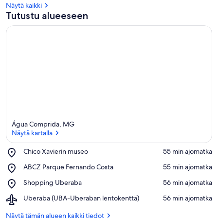
Näytä kaikki
Tutustu alueeseen
Água Comprida, MG
Näytä kartalla
Place,
Chico Xavierin museo
‪55 min ajomatka‬
Chico
Näytä kartalla
Place,
ABCZ Parque Fernando Costa
‪55 min ajomatka‬
Xavierin
ABCZ
museo
Place,
Shopping Uberaba
‪56 min ajomatka‬
Parque
Shopping
Fernando
Airport,
Uberaba (UBA-Uberaban lentokenttä)
‪56 min ajomatka‬
Uberaba
Costa
Uberaba
(UBA-
Näytä tämän alueen kaikki tiedot