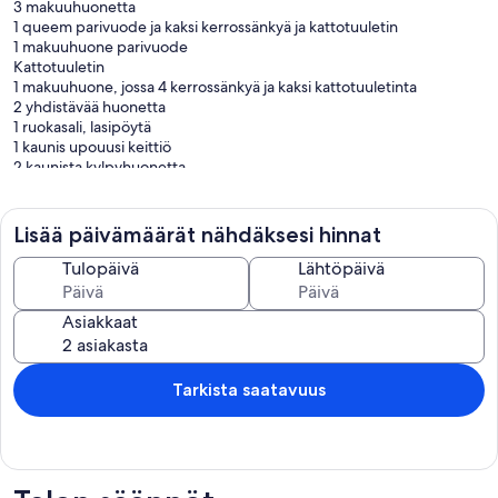
3 makuuhuonetta
1 queem parivuode ja kaksi kerrossänkyä ja kattotuuletin
1 makuuhuone parivuode
Kattotuuletin
1 makuuhuone, jossa 4 kerrossänkyä ja kaksi kattotuuletinta
2 yhdistävää huonetta
1 ruokasali, lasipöytä
1 kaunis upouusi keittiö
2 kaunista kylpyhuonetta
1 parveke 144 metriä.
Kaikissa samassa majoituspaikassa on integroitu Wi-Fi
Lisää päivämäärät nähdäksesi hinnat
Osa gourmet-ilma-aluksesta
I huone, 3 kerrossänkyä ja kattotuuletin
Tulopäivä
Lähtöpäivä
1 TV
1 jääkaappi
Asiakkaat
Pakastin
1 Skol-panimo
1 kaasuliesi
Puuhella
Tarkista saatavuus
Maauuni
grilli
Ranchilla on kaikki kaupunkitalon apuohjelmat. vähemmän
mikroaaltouunia.