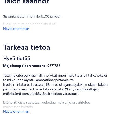
Talon säännöt
Sisäänkirjautuminen klo 16.00 jälkeen
Uloskirjautuminen ennen klo 11.00
Näytä enemmän
Tärkeää tietoa
Hyvä tietää
Majoituspaikan numero:
9371783
Tätä majoituspaikkaa hallinnoi yksityinen majoittaja (eli taho, joka ei
toimi kaupankäynti-, ammatinharjoittamis- tai
liiketoimintatarkoituksissa). EU:n kuluttajansuojalaki, mukaan lukien
peruutusoikeus, ei koske tätä varausta. Yksityisen majoittajan
määrittämä peruutuskäytäntö koskee varaustasi.
Lisähenkilöistä saatetaan veloittaa maksu, joka vaihtelee
majoituspaikoittain
Näytä enemmän