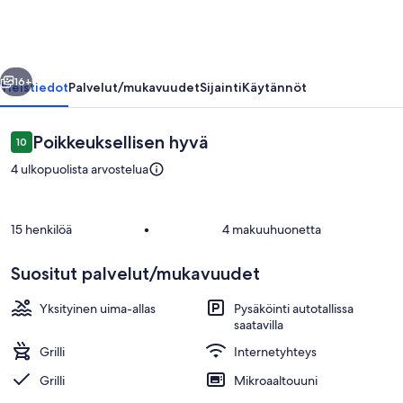
llinen
Seuraava
16+
Yleistiedot
Palvelut/mukavuudet
Sijainti
Käytännöt
Arvostelut
Poikkeuksellisen hyvä
10
10 kautta 10.
4 ulkopuolista arvostelua
15 henkilöä
•
4 makuuhuonetta
Suositut palvelut/mukavuudet
Ulkoruokailutilat
Yksityinen uima-allas
Pysäköinti autotallissa
saatavilla
Grilli
Internetyhteys
Grilli
Mikroaaltouuni