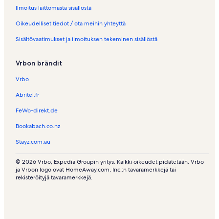
Ilmoitus laittomasta sisällöstä
Oikeudelliset tiedot / ota meihin yhteyttä
Sisältövaatimukset ja ilmoituksen tekeminen sisällöstä
Vrbon brändit
Vrbo
Abritel.fr
FeWo-direkt.de
Bookabach.co.nz
Stayz.com.au
© 2026 Vrbo, Expedia Groupin yritys. Kaikki oikeudet pidätetään. Vrbo
ja Vrbon logo ovat HomeAway.com, Inc.:n tavaramerkkejä tai
rekisteröityjä tavaramerkkejä.