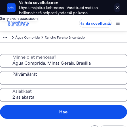
Vaihda sovellukseen
Löydä majoitus kohteessa . Varattuasi matkan
hallinnoit sitä helposti yhdessä paikassa.
Siirry sivun pääosioon
Hanki sovellus
Água Comprida
Rancho Paraíso Encantado
Minne olet menossa?
Päivämäärät
Asiakkaat
Hae