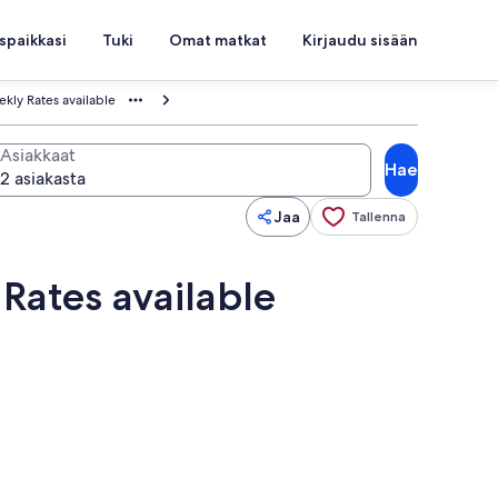
spaikkasi
Tuki
Omat matkat
Kirjaudu sisään
kly Rates available
Asiakkaat
Hae
Jaa
Tallenna
Rates available