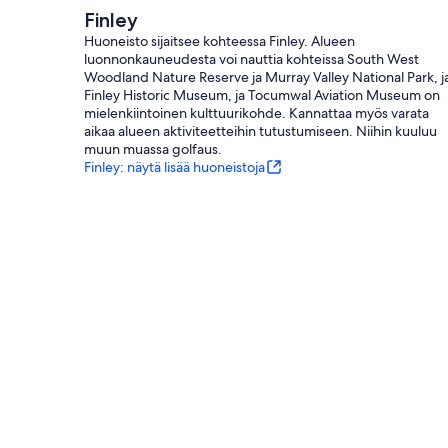
Finley
Huoneisto sijaitsee kohteessa Finley. Alueen
luonnonkauneudesta voi nauttia kohteissa South West
Woodland Nature Reserve ja Murray Valley National Park, j
Finley Historic Museum, ja Tocumwal Aviation Museum on
mielenkiintoinen kulttuurikohde. Kannattaa myös varata
aikaa alueen aktiviteetteihin tutustumiseen. Niihin kuuluu
muun muassa golfaus.
Finley: näytä lisää huoneistoja