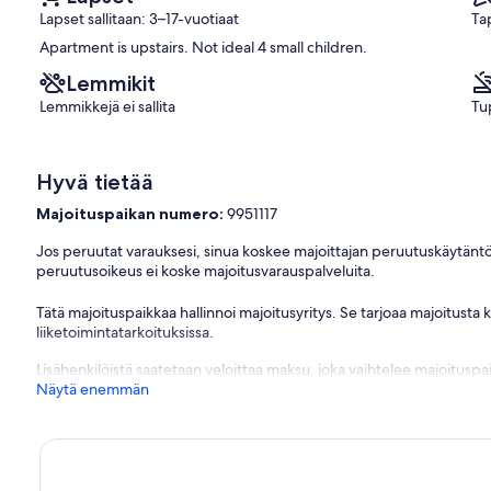
Lapset sallitaan: 3–17-vuotiaat
Ta
Apartment is upstairs. Not ideal 4 small children.
Lemmikit
Lemmikkejä ei sallita
Tup
Hyvä tietää
Majoituspaikan numero:
9951117
Jos peruutat varauksesi, sinua koskee majoittajan peruutuskäytäntö
peruutusoikeus ei koske majoitusvarauspalveluita.
Tätä majoituspaikkaa hallinnoi majoitusyritys. Se tarjoaa majoitusta
liiketoimintatarkoituksissa.
Lisähenkilöistä saatetaan veloittaa maksu, joka vaihtelee majoituspai
Näytä enemmän