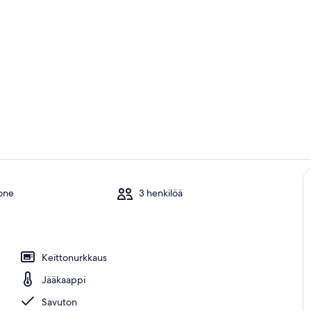
Huone
Ulkopuoli
one
3 henkilöä
Keittonurkkaus
Jääkaappi
Savuton