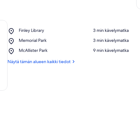
Place,
Finley Library
‪3 min kävelymatka‬
Finley
Place,
Memorial Park
‪3 min kävelymatka‬
Library
Memorial
Place,
McAllister Park
‪9 min kävelymatka‬
Park
McAllister
Park
Näytä tämän alueen kaikki tiedot