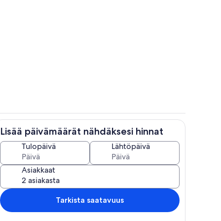
Sisätilat
Lisää päivämäärät nähdäksesi hinnat
Ruokailu
Tulopäivä
Lähtöpäivä
Asiakkaat
Tarkista saatavuus