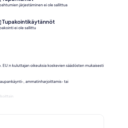
pahtumien järjestäminen ei ole sallittua
Tupakointikäytännöt
akointi ei ole sallittu
. EU:n kuluttajan oikeuksia koskevien säädösten mukaisesti
 kaupankäynti-, ammatinharjoittamis- tai
koittain