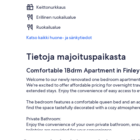
Keittonurkkaus
Erillinen ruokailualue
Ruokailualue
Katso kaikki huone- ja sänkytiedot
Tietoja majoituspaikasta
Comfortable 1Bdrm Apartment in Finley
Welcome to our newly renovated one bedroom apartment in
We're excited to offer affordable pricing for overnight trav
extended stays. Enjoy the convenience of easy access to ev
The bedroom features a comfortable queen bed and an add
find the space tastefully decorated with a cozy atmosphe
Private Bathroom:
Enjoy the convenience of your own private bathroom, ensur
toiletries are provided for your convenience.
Amenities: