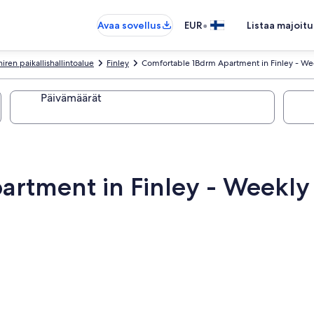
•
Avaa sovellus
EUR
Listaa majoitu
iren paikallishallintoalue
Finley
Comfortable 1Bdrm Apartment in Finley - Wee
Päivämäärät
rtment in Finley - Weekly 