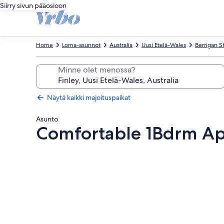
Siirry sivun pääosioon
Home
Loma-asunnot
Australia
Uusi Etelä-Wales
Berrigan Sh
Minne olet menossa?
Näytä kaikki majoituspaikat
Asunto
Comfortable 1Bdrm Apa
Majoituspaikan
Comfortable
1Bdrm
Apartment
in