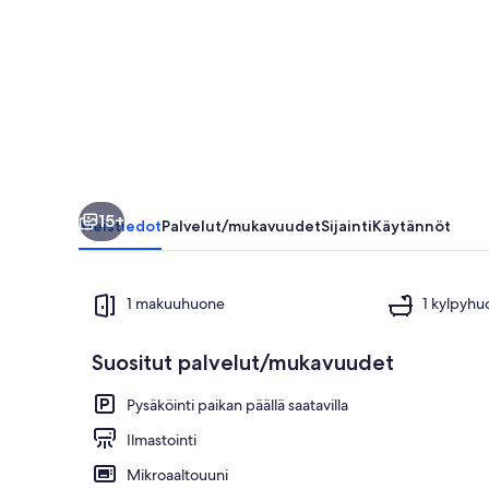
Finley
-
Weekly
Rates
available
valokuvagalleria
15+
Yleistiedot
Palvelut/mukavuudet
Sijainti
Käytännöt
1 makuuhuone
1 kylpyhu
Suositut palvelut/mukavuudet
Sisätilat
Pysäköinti paikan päällä saatavilla
Ilmastointi
Mikroaaltouuni