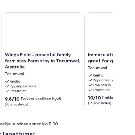
Wings Field - peaceful family farm stay Farm stay in Tocumwal
Immaculate 4 bedroom 
Wings
Immaculate
Wings Field - peaceful family
Immaculate 4 bedro
Field
4
farm stay Farm stay in Tocumwal,
great for groups
-
bedroom
Australia
Tocumwal
peaceful
house,
Tocumwal
family
great
Keittiö
Pyykinpesukone
farm
for
Keittiö
Ilmainen Wi-Fi
stay
Pyykinpesukone
groups
Ilmastointi
Ilmastointi
Farm
Tocumwal
10.0
stay
10/10
Poikkeuksellisen 
9.6
9,6/10
Poikkeuksellisen hyvä
kautta
in
(16 arvostelua)
kautta
(10 arvostelua)
10,
Tocumwal,
10,
Poikkeuksellisen
Australia
Poikkeuksellisen
hyvä,
Tocumwal
hyvä,
oskirjautuminen ennen klo 11.00
(16
(10
arvostelua)
arvostelua)
Tapahtumat