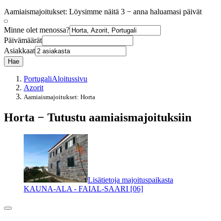
Aamiaismajoitukset: Löysimme näitä 3 − anna haluamasi päivät
Minne olet menossa?
Päivämäärät
Asiakkaat
Hae
Portugali
Aloitussivu
Azorit
Aamiaismajoitukset: Horta
Horta − Tutustu aamiaismajoituksiin
Lisätietoja majoituspaikasta
KAUNA-ALA - FAIAL-SAARI [06]