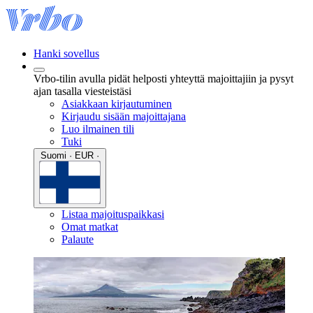
Hanki sovellus
Vrbo-tilin avulla pidät helposti yhteyttä majoittajiin ja pysyt
ajan tasalla viesteistäsi
Asiakkaan kirjautuminen
Kirjaudu sisään majoittajana
Luo ilmainen tili
Tuki
Suomi · EUR ·
Listaa majoituspaikkasi
Omat matkat
Palaute