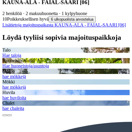
KAUNA-ALA - FAIAL-SAARI [06]
2 henkilöä · 2 makuuhuonetta · 1 kylpyhuone
10
Poikkeuksellisen hyvä
6 ulkopuolista arvostelua
Lisätietoja majoituspaikasta KAUNA-ALA - FAIAL-SAARI [06]
Löydä tyyliisi sopivia majoituspaikkoja
Talo
Hae taloja
Huoneisto/asunto
Hae huoneistoja/asuntoja
Mökki
hae mökkejä
Mökki
hae mökkejä
Huvila
hae huviloita
Chalet
hae chaleita