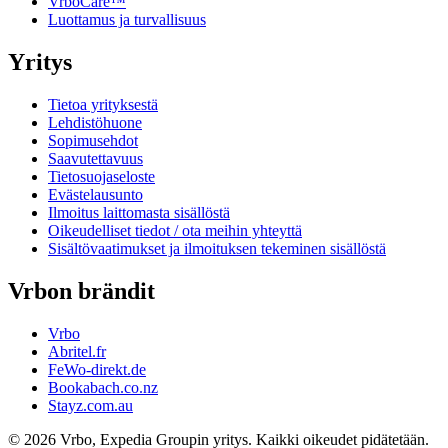
VrboCare™
Luottamus ja turvallisuus
Yritys
Tietoa yrityksestä
Lehdistöhuone
Sopimusehdot
Saavutettavuus
Tietosuojaseloste
Evästelausunto
Ilmoitus laittomasta sisällöstä
Oikeudelliset tiedot / ota meihin yhteyttä
Sisältövaatimukset ja ilmoituksen tekeminen sisällöstä
Vrbon brändit
Vrbo
Abritel.fr
FeWo-direkt.de
Bookabach.co.nz
Stayz.com.au
© 2026 Vrbo, Expedia Groupin yritys. Kaikki oikeudet pidätetään.