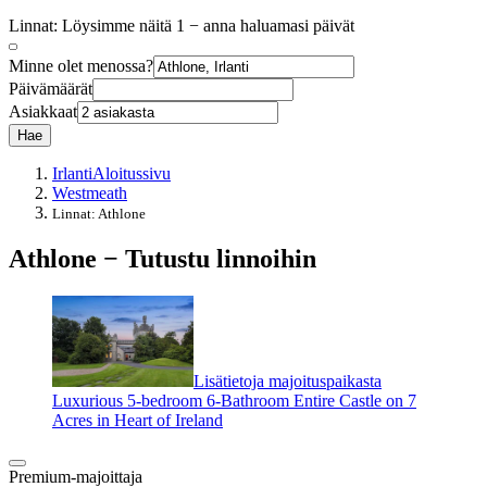
Linnat: Löysimme näitä 1 − anna haluamasi päivät
Minne olet menossa?
Päivämäärät
Asiakkaat
Hae
Irlanti
Aloitussivu
Westmeath
Linnat: Athlone
Athlone − Tutustu linnoihin
Lisätietoja majoituspaikasta
Luxurious 5-bedroom 6-Bathroom Entire Castle on 7
Acres in Heart of Ireland
Premium-majoittaja