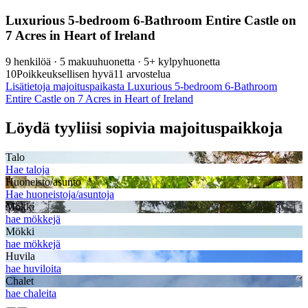
Luxurious 5-bedroom 6-Bathroom Entire Castle on
7 Acres in Heart of Ireland
9 henkilöä · 5 makuuhuonetta · 5+ kylpyhuonetta
10
Poikkeuksellisen hyvä
11 arvostelua
Lisätietoja majoituspaikasta Luxurious 5-bedroom 6-Bathroom
Entire Castle on 7 Acres in Heart of Ireland
Löydä tyyliisi sopivia majoituspaikkoja
Talo
Hae taloja
Huoneisto/asunto
Hae huoneistoja/asuntoja
Mökki
hae mökkejä
Mökki
hae mökkejä
Huvila
hae huviloita
Chalet
hae chaleita