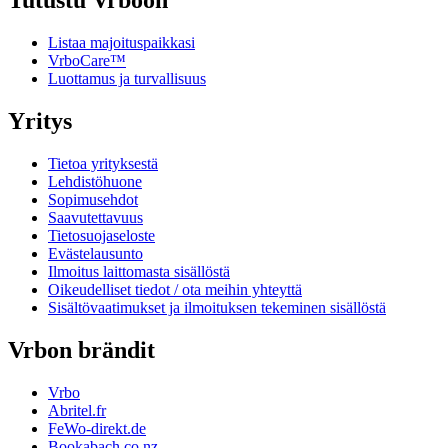
Tutustu Vrboon
Listaa majoituspaikkasi
VrboCare™
Luottamus ja turvallisuus
Yritys
Tietoa yrityksestä
Lehdistöhuone
Sopimusehdot
Saavutettavuus
Tietosuojaseloste
Evästelausunto
Ilmoitus laittomasta sisällöstä
Oikeudelliset tiedot / ota meihin yhteyttä
Sisältövaatimukset ja ilmoituksen tekeminen sisällöstä
Vrbon brändit
Vrbo
Abritel.fr
FeWo-direkt.de
Bookabach.co.nz