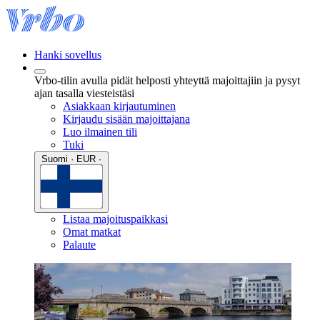
Hanki sovellus
Vrbo-tilin avulla pidät helposti yhteyttä majoittajiin ja pysyt
ajan tasalla viesteistäsi
Asiakkaan kirjautuminen
Kirjaudu sisään majoittajana
Luo ilmainen tili
Tuki
Suomi · EUR ·
Listaa majoituspaikkasi
Omat matkat
Palaute