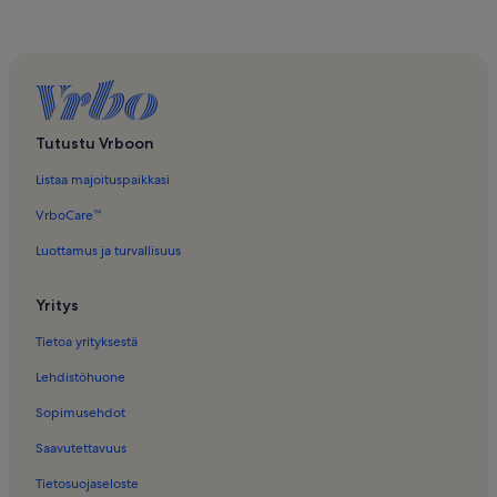
Tutustu Vrboon
Listaa majoituspaikkasi
VrboCare™
Luottamus ja turvallisuus
Yritys
Tietoa yrityksestä
Lehdistöhuone
Sopimusehdot
Saavutettavuus
Tietosuojaseloste