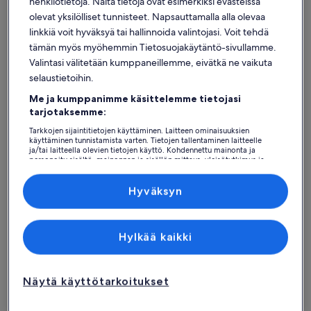
henkilötietoja. Näitä tietoja ovat esimerkiksi evästeissä
olevat yksilölliset tunnisteet. Napsauttamalla alla olevaa
linkkiä voit hyväksyä tai hallinnoida valintojasi. Voit tehdä
tämän myös myöhemmin Tietosuojakäytäntö-sivullamme.
Valintasi välitetään kumppaneillemme, eivätkä ne vaikuta
Tunisia
Mökit: Biserta
selaustietoihin.
Biserta: Suositut kaupungit
Me ja kumppanimme käsittelemme tietojasi
Bizerte
Raf Raf
tarjotaksemme:
Tarkkojen sijaintitietojen käyttäminen. Laitteen ominaisuuksien
käyttäminen tunnistamista varten. Tietojen tallentaminen laitteelle
ja/tai laitteella olevien tietojen käyttö. Kohdennettu mainonta ja
personoitu sisältö, mainonnan ja sisällön mittaus, yleisötutkimus ja
palvelujen kehittäminen.
Kumppanien (toimittajien) luettelo
Hyväksyn
Hylkää kaikki
Bizerte
Raf Raf
Bizerte
Raf Raf
Näytä käyttötarkoitukset
Löydä tyyliisi sopivia majoituspaikkoja