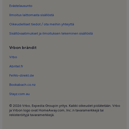
Evästelausunto
Ilmoitus laittomasta sisällöstä
Oikeudelliset tiedot / ota meihin yhteyttä
Sisältövaatimukset ja ilmoituksen tekeminen sisällöstä
Vrbon brändit
Vrbo
Abritel.fr
FeWo-direkt.de
Bookabach.co.nz
Stayz.com.au
© 2026 Vrbo, Expedia Groupin yritys. Kaikki oikeudet pidätetään. Vrbo
ja Vrbon logo ovat HomeAway.com, Inc.:n tavaramerkkejä tai
rekisteröityjä tavaramerkkejä.