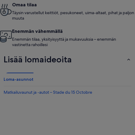
Omaa tilaa
Täysin varustellut keittiöt, pesukoneet, uima-altaat, pihat ja paljon
muuta
Enemmän vähemmällä
Enemmän tilaa, yksityisyyttä ja mukavuuksia – enemmän
vastinetta rahoillesi
Lisää lomaideoita
Loma-asunnot
Matkailuvaunut ja -autot – Stade du 15 Octobre