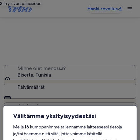
Siirry sivun pääosioon
Hanki sovellus
Biserta: Mökit
Mökit: Löysimme näitä 0 − anna haluamasi päivät
Minne olet menossa?
Biserta, Tunisia
Päivämäärät
Asiakkaat
2 asiakasta
Välitämme yksityisyydestäsi
Me ja
16
kumppanimme tallennamme laitteeseesi tietoja
Hae
ja/tai haemme niitä siitä, jotta voimme käsitellä