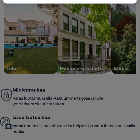
Hae taloja
Hae huoneistoja/asuntoja
hae mökkejä
Talo
Huoneisto/asunto
Mökki
Mielenrauhaa
Varaa luottamuksella -takuumme tarjoaa sinulle
ympärivuorokautista tukea
Lisää laatuaikaa
Varaa unelmiesi majoituspaikka helposti ja vietä ihana loma vailla
huolia