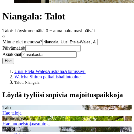
Niangala: Talot
Talot: Löysimme näitä 0 − anna haluamasi päivät
Minne olet menossa?
Päivämäärät
Asiakkaat
Hae
Uusi Etelä-Wales
Australia
Aloitussivu
Walcha Shiren paikallishallintoalue
Talot: Niangala
Löydä tyyliisi sopivia majoituspaikkoja
Talo
Hae taloja
Huoneisto/asunto
Hae huoneistoja/asuntoja
Mökki