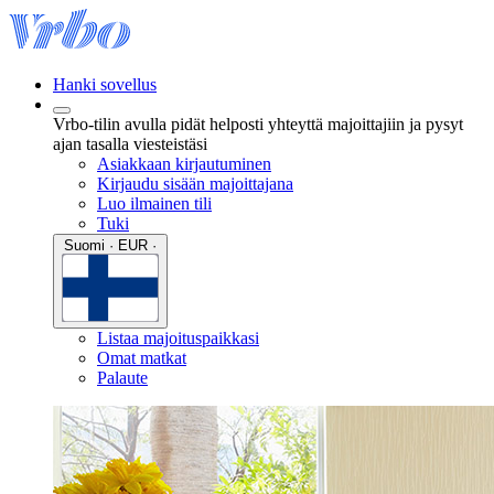
Hanki sovellus
Vrbo-tilin avulla pidät helposti yhteyttä majoittajiin ja pysyt
ajan tasalla viesteistäsi
Asiakkaan kirjautuminen
Kirjaudu sisään majoittajana
Luo ilmainen tili
Tuki
Suomi · EUR ·
Listaa majoituspaikkasi
Omat matkat
Palaute