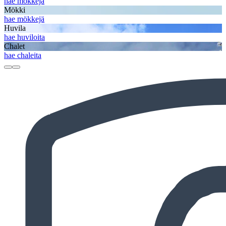
hae mökkejä
Mökki
hae mökkejä
Huvila
hae huviloita
Chalet
hae chaleita