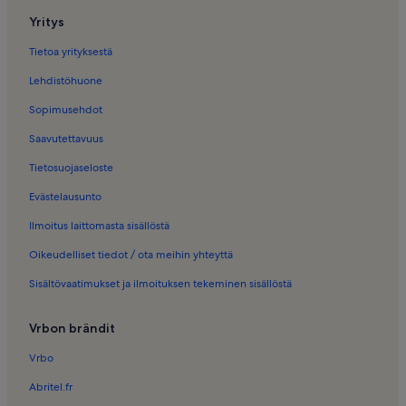
Yritys
Tietoa yrityksestä
Lehdistöhuone
Sopimusehdot
Saavutettavuus
Tietosuojaseloste
Evästelausunto
Ilmoitus laittomasta sisällöstä
Oikeudelliset tiedot / ota meihin yhteyttä
Sisältövaatimukset ja ilmoituksen tekeminen sisällöstä
Vrbon brändit
Vrbo
Abritel.fr