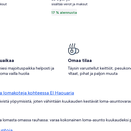
aksut
sisältää verot ja maksut
katso
toja
lisätietoja
17 % alennusta
innasta.
perushinnasta.
tuaikaa
Omaa tilaa
iesi majoituspaikka helposti ja
Täysin varustellut keittiöt, pesuko
loma vailla huolia
altaat, pihat ja paljon muuta
ia lomakoteja kohteessa El Haouaria
stävistä yöpymisistä, joten vähintään kuukauden kestävät loma-asuntovarauk
ttia lomasta omassa rauhassa: varaa kokonainen loma-asunto kuukaudeksi pe
untoja