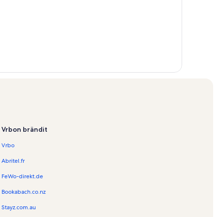
Vrbon brändit
Vrbo
Abritel.fr
FeWo-direkt.de
Bookabach.co.nz
Stayz.com.au