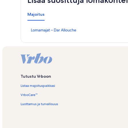
Lisää suosittuja lomakohtei
Majoitus
K
Lomamajat – Dar Allouche
o
h
t
e
e
n
L
o
m
Tutustu Vrboon
a
Listaa majoituspaikkasi
m
a
VrboCare™
j
a
Luottamus ja turvallisuus
t
–
D
a
r