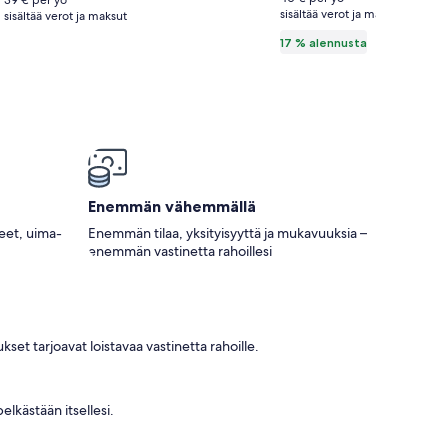
39 € per yö
min
sisältää verot ja maksut
katso
sisältää verot ja maksut
from
lisätietoja
17 % alennusta
perushinnasta.
the
beach
Dar
allouche
kélibia
kuvagalleria
Enemmän vähemmällä
neet, uima-
Enemmän tilaa, yksityisyyttä ja mukavuuksia –
enemmän vastinetta rahoillesi
set tarjoavat loistavaa vastinetta rahoille.
lkästään itsellesi.