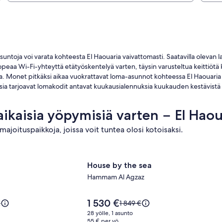
ntoja voi varata kohteesta El Haouaria vaivattomasti. Saatavilla olevan l
opeaa Wi-Fi-yhteyttä etätyöskentelyä varten, täysin varusteltua keittiötä 
. Monet pitkäksi aikaa vuokrattavat loma-asunnot kohteessa El Haouaria so
uksia tarjoavat lomakodit antavat kuukausialennuksia kuukauden kestävistä 
aikaisia yöpymisiä varten − El Haou
majoituspaikkoja, joissa voit tuntea olosi kotoisaksi.
 sea
ikan
Majoituspaikan
House by the sea
House by the sea
House
Hammam Al Agzaz
by
a
the
Hinta
1 530 €
sea
Hinta
€
1 849 €
on
oli
kuvagalleria
28 yölle, 1 asunto
1 530 €
,
1 849 €,
55 € per yö