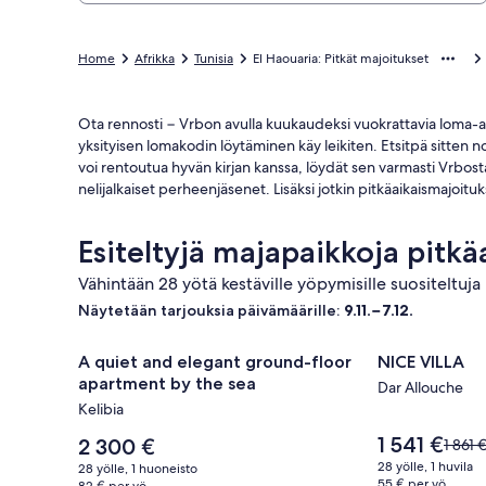
Home
Afrikka
Tunisia
El Haouaria: Pitkät majoitukset
Ota rennosti − Vrbon avulla kuukaudeksi vuokrattavia loma-asu
yksityisen lomakodin löytäminen käy leikiten. Etsitpä sitten n
voi rentoutua hyvän kirjan kanssa, löydät sen varmasti Vrbosta
nelijalkaiset perheenjäsenet. Lisäksi jotkin pitkäaikaismajoit
Esiteltyjä majapaikkoja pitkä
Vähintään 28 yötä kestäville yöpymisille suositeltuja 
Näytetään tarjouksia päivämäärille:
9.11.−7.12.
Majoituspaikan
A quiet and elegant ground-floor apartment by the
Majoituspa
NICE VILLA
A quiet and elegant ground-floor
NICE VILLA
A
NICE
apartment by the sea
Dar Allouche
quiet
VILLA
Kelibia
and
kuvagalleri
Hinta
1 541 €
elegant
Hinta
2 300 €
Hinta
1 861 
on
on
oli
ground-
28 yölle, 1 huvila
28 yölle, 1 huoneisto
1 541 €
2 300 €
1 861 €
55 € per yö