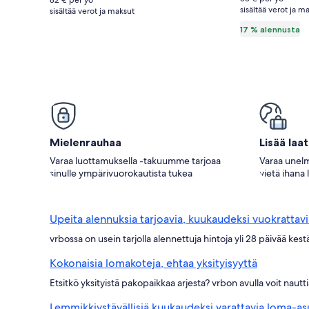
82 € per yö
floor
sisältää verot ja m
katso
sisältää verot ja maksut
apartment
lisätie
17 % alennusta
perush
by
the
sea
kuvagalleria
Mielenrauhaa
Lisää laa
Varaa luottamuksella -takuumme tarjoaa
Varaa unelm
sinulle ympärivuorokautista tukea
vietä ihana 
Upeita alennuksia tarjoavia, kuukaudeksi vuokrattav
vrbossa on usein tarjolla alennettuja hintoja yli 28 päivää ke
Kokonaisia lomakoteja, ehtaa yksityisyyttä
Etsitkö yksityistä pakopaikkaa arjesta? vrbon avulla voit nau
Lemmikkiystävällisiä kuukaudeksi varattavia loma-as