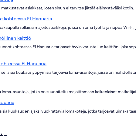
atkustavat asiakkaat, joten sinun ei tarvitse jättää eläinystävääsi kotiin.
le kohteessa El Haouaria
pakaupalla sellaisia majoituspaikkoja, joissa on oma työtila ja nopea Wi-Fi,
öllinen keittiö
nnot kohteessa El Haouaria tarjoavat hyvin varustellun keittiön, joka sopii
 kohteessa El Haouaria
llaisia kuukausiyöpymisiä tarjoavia loma-asuntoja, joissa on mahdollista
 loma-asuntoja, jotka on suunniteltu majoittamaan kaikenlaiset matkailijat p
aouaria
isia kuukauden ajaksi vuokrattavia lomakoteja, jotka tarjoavat uima-altaa