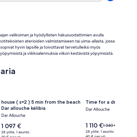
aajan valikoiman ja hyödyllisten hakusuodattimien avulla
kotitekoisten aterioiden valmistamiseen tai uima-allasta, jossa
pivat hyvin lapsille ja toivottavat tervetulleiksi myös
yöpymisistä ja viikkoalennuksia viikon kestävistä yöpymisistä.
aria
Majoituspaikan
house ( s+2 ) 5 min from the beach Dar allouche kélibia
Majoituspaikan
Time for a dream
house ( s+2 ) 5 min from the beach
Time for a dream
house
Time
Dar allouche kélibia
Dar Allouche
(
for
Dar Allouche
s+2
a
Hinta
1 110 €
)
Hinta
dream
1 097 €
Hinta
1 340 €
on
on
oli
5
kuvagalleria
28 yölle, 1 asunto
28 yölle, 1 asunto
1 110 €
1 097 €
1 340 €,
40 € per yö