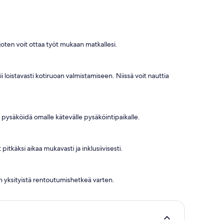
 joten voit ottaa työt mukaan matkallesi.
 loistavasti kotiruoan valmistamiseen. Niissä voit nauttia
 pysäköidä omalle kätevälle pysäköintipaikalle.
itkäksi aikaa mukavasti ja inklusiivisesti.
n yksityistä rentoutumishetkeä varten.