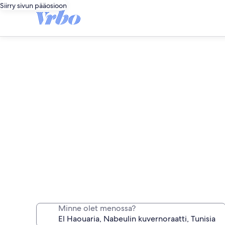
Siirry sivun pääosioon
El Haouaria: Pitkäaika
Minne olet menossa?
Majoitu viikoksi, kuukaudeksi tai pidemm