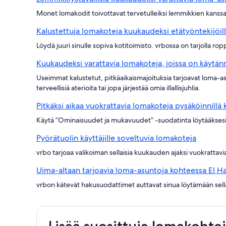
Monet lomakodit toivottavat tervetulleiksi lemmikkien kanssa m
Kalustettuja lomakoteja kuukaudeksi etätyöntekijöil
Löydä juuri sinulle sopiva kotitoimisto. vrbossa on tarjolla rop
Kuukaudeksi varattavia lomakoteja, joissa on käytänn
Useimmat kalustetut, pitkäaikaismajoituksia tarjoavat loma-asu
terveellisiä aterioita tai jopa järjestää omia illallisjuhlia.
Pitkäksi aikaa vuokrattavia lomakoteja pysäköinnillä
Käytä ”Ominaisuudet ja mukavuudet” -suodatinta löytääksesi se
Pyörätuolin käyttäjille soveltuvia lomakoteja
vrbo tarjoaa valikoiman sellaisia kuukauden ajaksi vuokrattavia
Uima-altaan tarjoavia loma-asuntoja kohteessa El H
vrbon kätevät hakusuodattimet auttavat sinua löytämään sella