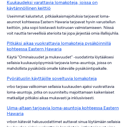
Kuukaudeksi varattavia lomakoteja, joissa on
käytännöllinen keittiö
Useimmat kalustetut, pitkäaikaismajoituksia tarjoavat loma-
asunnot kohteessa Eastern Hawaria tarjoavat hyvin varustellun
keittiön, joka sopii loistavasti kotiruoan valmistamiseen. Niissä
voit nauttia terveellisiä aterioita tai jopa järjestää omia illallisjuhlia.
Pitkäksi aikaa vuokrattavia lomakoteja pysäköinnillä
kohteessa Eastern Hawaria
Käytä ”Ominaisuudet ja mukavuudet” -suodatinta löytääksesi
sellaisia kuukausiyöpymisiä tarjoavia loma-asuntoja, joissa on
mahdollista pysäköidä omalle kätevälle pysäköintipaikalle.
Pyörätuolin käyttäjille soveltuvia lomakoteja
vrbo tarjoaa valikoiman sellaisia kuukauden ajaksi vuokrattavia
loma-asuntoja, jotka on suunniteltu majoittamaan kaikenlaiset
matkailijat pitkäksi aikaa mukavasti ja inklusiivisesti.
Uima-altaan tarjoavia loma-asuntoja kohteessa Eastern
Hawaria
vrbon kätevät hakusuodattimet auttavat sinua löytämään sellaisia