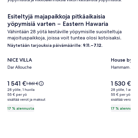
Esiteltyjä majapaikkoja pitkäaikaisia
yöpymisiä varten − Eastern Hawaria
Vähintään 28 yötä kestäville yöpymisille suositeltuja
majoituspaikkoja, joissa voit tuntea olosi kotoisaksi.
Näytetään tarjouksia päivämäärille:
9.11.−7.12.
Majoituspaikan
NICE VILLA
Majoitusp
House by th
NICE VILLA
House by t
NICE
House
Dar Allouche
Hammam Al A
VILLA
by
kuvagalleria
the
Hinta
Hinta
1 541 €
1 530 €
sea
Hinta
Hin
1 861 €
1 8
on
on
oli
oli
28 yölle, 1 huvila
kuvagalle
28 yölle, 1 asunt
1 541 €
1 530 €
1 861 €,
1 84
55 € per yö
55 € per yö
sisältää verot ja maksut
katso
sisältää verot ja
kat
lisätietoja
lisä
17 % alennusta
17 % alennusta
perushinnasta.
per