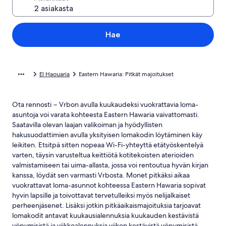
Hae
El Haouaria
Eastern Hawaria: Pitkät majoitukset
Ota rennosti − Vrbon avulla kuukaudeksi vuokrattavia loma-
asuntoja voi varata kohteesta Eastern Hawaria vaivattomasti.
Saatavilla olevan laajan valikoiman ja hyödyllisten
hakusuodattimien avulla yksityisen lomakodin löytäminen käy
leikiten. Etsitpä sitten nopeaa Wi-Fi-yhteyttä etätyöskentelyä
varten, täysin varusteltua keittiötä kotitekoisten aterioiden
valmistamiseen tai uima-allasta, jossa voi rentoutua hyvän kirjan
kanssa, löydät sen varmasti Vrbosta. Monet pitkäksi aikaa
vuokrattavat loma-asunnot kohteessa Eastern Hawaria sopivat
hyvin lapsille ja toivottavat tervetulleiksi myös nelijalkaiset
perheenjäsenet. Lisäksi jotkin pitkäaikaismajoituksia tarjoavat
lomakodit antavat kuukausialennuksia kuukauden kestävistä
yöpymisistä ja viikkoalennuksia viikon kestävistä yöpymisistä.