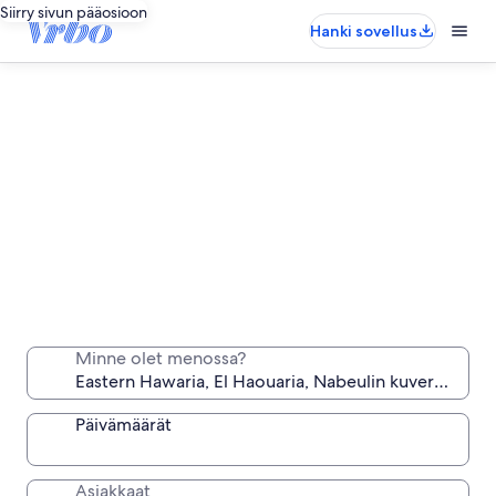
Siirry sivun pääosioon
Hanki sovellus
Eastern Hawaria: Pitkäaikaiset yöpymiset
Majoitu viikoksi, kuukaudeksi tai pidemmäksi aikaa
Minne olet menossa?
vain sinun käytössäsi olevaan mukavaan
majapaikkaan.
Päivämäärät
Asiakkaat