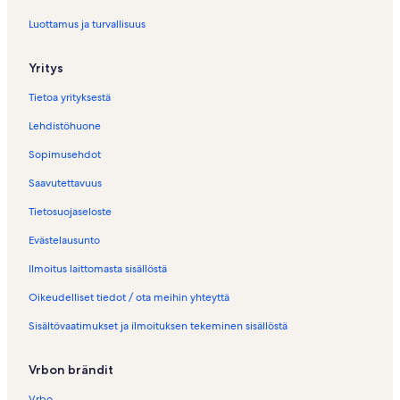
a
j
Luottamus ja turvallisuus
a
t
Yritys
–
D
Tietoa yrityksestä
a
r
Lehdistöhuone
A
l
Sopimusehdot
l
o
Saavutettavuus
u
Tietosuojaseloste
c
h
Evästelausunto
e
s
Ilmoitus laittomasta sisällöstä
i
v
Oikeudelliset tiedot / ota meihin yhteyttä
u
Sisältövaatimukset ja ilmoituksen tekeminen sisällöstä
n
a
v
Vrbon brändit
a
a
Vrbo