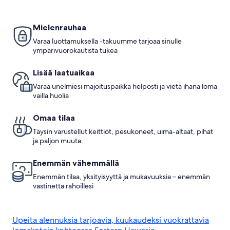
Mielenrauhaa
Varaa luottamuksella -takuumme tarjoaa sinulle
ympärivuorokautista tukea
Lisää laatuaikaa
Varaa unelmiesi majoituspaikka helposti ja vietä ihana loma
vailla huolia
Omaa tilaa
Täysin varustellut keittiöt, pesukoneet, uima-altaat, pihat
ja paljon muuta
Enemmän vähemmällä
Enemmän tilaa, yksityisyyttä ja mukavuuksia – enemmän
vastinetta rahoillesi
Upeita alennuksia tarjoavia, kuukaudeksi vuokrattavia