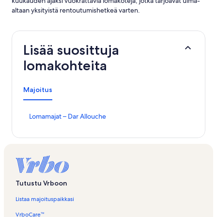
kuukauden ajaksi vuokrattavia lomakoteja, jotka tarjoavat uima-
altaan yksityistä rentoutumishetkeä varten.
Lisää suosittuja
lomakohteita
Majoitus
K
Lomamajat – Dar Allouche
o
h
t
e
e
n
L
Tutustu Vrboon
o
m
Listaa majoituspaikkasi
a
m
VrboCare™