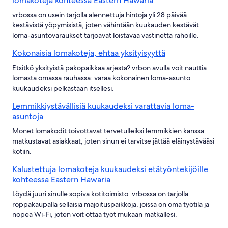
lomakoteja kohteessa Eastern Hawaria
vrbossa on usein tarjolla alennettuja hintoja yli 28 päivää
kestävistä yöpymisistä, joten vähintään kuukauden kestävät
loma-asuntovaraukset tarjoavat loistavaa vastinetta rahoille.
Kokonaisia lomakoteja, ehtaa yksityisyyttä
Etsitkö yksityistä pakopaikkaa arjesta? vrbon avulla voit nauttia
lomasta omassa rauhassa: varaa kokonainen loma-asunto
kuukaudeksi pelkästään itsellesi.
Lemmikkiystävällisiä kuukaudeksi varattavia loma-
asuntoja
Monet lomakodit toivottavat tervetulleiksi lemmikkien kanssa
matkustavat asiakkaat, joten sinun ei tarvitse jättää eläinystävääsi
kotiin.
Kalustettuja lomakoteja kuukaudeksi etätyöntekijöille
kohteessa Eastern Hawaria
Löydä juuri sinulle sopiva kotitoimisto. vrbossa on tarjolla
roppakaupalla sellaisia majoituspaikkoja, joissa on oma työtila ja
nopea Wi-Fi, joten voit ottaa työt mukaan matkallesi.