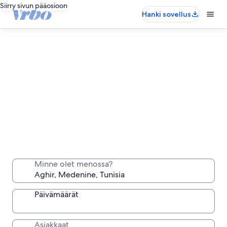
Siirry sivun pääosioon
Hanki sovellus
Aghir: Pitkäaikaiset yöpymiset
Majoitu viikoksi, kuukaudeksi tai pidemmäksi aikaa
Minne olet menossa?
vain sinun käytössäsi olevaan mukavaan
majapaikkaan.
Päivämäärät
Asiakkaat