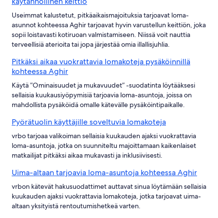
käytännöllinen keittiö
Useimmat kalustetut, pitkäaikaismajoituksia tarjoavat loma-
asunnot kohteessa Aghir tarjoavat hyvin varustellun keittiön, joka
sopii loistavasti kotiruoan valmistamiseen. Niissä voit nauttia
terveellisiä aterioita tai jopa järjestää omia illallisjuhlia.
Pitkäksi aikaa vuokrattavia lomakoteja pysäköinnillä
kohteessa Aghir
Käytä ”Ominaisuudet ja mukavuudet” -suodatinta löytääksesi
sellaisia kuukausiyöpymisiä tarjoavia loma-asuntoja, joissa on
mahdollista pysäköidä omalle kätevälle pysäköintipaikalle.
Pyörätuolin käyttäjille soveltuvia lomakoteja
vrbo tarjoaa valikoiman sellaisia kuukauden ajaksi vuokrattavia
loma-asuntoja, jotka on suunniteltu majoittamaan kaikenlaiset
matkailijat pitkäksi aikaa mukavasti ja inklusiivisesti.
Uima-altaan tarjoavia loma-asuntoja kohteessa Aghir
vrbon kätevät hakusuodattimet auttavat sinua löytämään sellaisia
kuukauden ajaksi vuokrattavia lomakoteja, jotka tarjoavat uima-
altaan yksityistä rentoutumishetkeä varten.