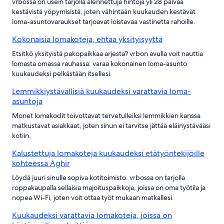
vrbossa on usein tarjolla alennettuja hintoja yli 28 päivää
kestävistä yöpymisistä, joten vähintään kuukauden kestävät
loma-asuntovaraukset tarjoavat loistavaa vastinetta rahoille.
Kokonaisia lomakoteja, ehtaa yksityisyyttä
Etsitkö yksityistä pakopaikkaa arjesta? vrbon avulla voit nauttia
lomasta omassa rauhassa: varaa kokonainen loma-asunto
kuukaudeksi pelkästään itsellesi.
Lemmikkiystävällisiä kuukaudeksi varattavia loma-
asuntoja
Monet lomakodit toivottavat tervetulleiksi lemmikkien kanssa
matkustavat asiakkaat, joten sinun ei tarvitse jättää eläinystävääsi
kotiin.
Kalustettuja lomakoteja kuukaudeksi etätyöntekijöille
kohteessa Aghir
Löydä juuri sinulle sopiva kotitoimisto. vrbossa on tarjolla
roppakaupalla sellaisia majoituspaikkoja, joissa on oma työtila ja
nopea Wi-Fi, joten voit ottaa työt mukaan matkallesi.
Kuukaudeksi varattavia lomakoteja, joissa on