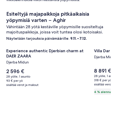
Esiteltyjä majapaikkoja pitkäaikaisia
yöpymisiä varten − Aghir
Vähintään 28 yötä kestäville yöpymisille suositeltuja
majoituspaikkoja, joissa voit tuntea olosi kotoisaksi.
Näytetään tarjouksia päivämäärille:
9.11.−7.12.
Majoituspaikan
Experience authentic Djerbian charm at DAER ZAARA
Majoitusp
Villa Dar Al
Experience authentic Djerbian charm at
Villa Dar A
Experience
Villa
DAER ZAARA
Djerba Midun
authentic
Dar
Djerba Midun
Djerbian
Al
Hinta
8 891 €
charm
Hinta
Salam
2 596 €
Hin
9 3
on
on
oli
at
|
28 yölle, 1 asunt
28 yölle, 1 asunto
8 891 €
2 596 €
9 3
318 € per yö
93 € per yö
DAER
Charm
sisältää verot ja
kat
sisältää verot ja maksut
ZAARA
&
lisä
4 % alennusta
per
kuvagalleria
Comfort
kuvagalle