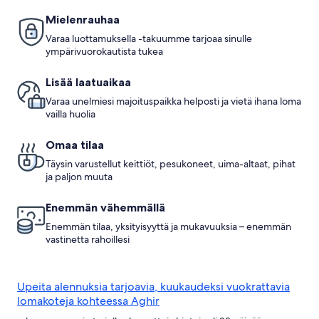
Mielenrauhaa
Varaa luottamuksella -takuumme tarjoaa sinulle
ympärivuorokautista tukea
Lisää laatuaikaa
Varaa unelmiesi majoituspaikka helposti ja vietä ihana loma
vailla huolia
Omaa tilaa
Täysin varustellut keittiöt, pesukoneet, uima-altaat, pihat
ja paljon muuta
Enemmän vähemmällä
Enemmän tilaa, yksityisyyttä ja mukavuuksia – enemmän
vastinetta rahoillesi
Upeita alennuksia tarjoavia, kuukaudeksi vuokrattavia
lomakoteja kohteessa Aghir