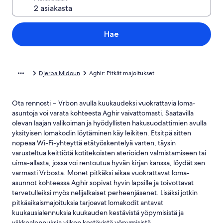
Hae
Djerba Midoun
Aghir: Pitkät majoitukset
Ota rennosti − Vrbon avulla kuukaudeksi vuokrattavia loma-
asuntoja voi varata kohteesta Aghir vaivattomasti. Saatavilla
olevan laajan valikoiman ja hyödyllisten hakusuodattimien avulla
yksityisen lomakodin löytäminen käy leikiten. Etsitpä sitten
nopeaa Wi-Fi-yhteyttä etätyöskentelyä varten, täysin
varusteltua keittiötä kotitekoisten aterioiden valmistamiseen tai
uima-allasta, jossa voi rentoutua hyvän kirjan kanssa, löydät sen
varmasti Vrbosta. Monet pitkäksi aikaa vuokrattavat loma-
asunnot kohteessa Aghir sopivat hyvin lapsille ja toivottavat
tervetulleiksi myös nelijalkaiset perheenjäsenet. Lisäksi jotkin
pitkäaikaismajoituksia tarjoavat lomakodit antavat
kuukausialennuksia kuukauden kestävistä yöpymisistä ja
viikkoalennuksia viikon kestävistä yöpymisistä.