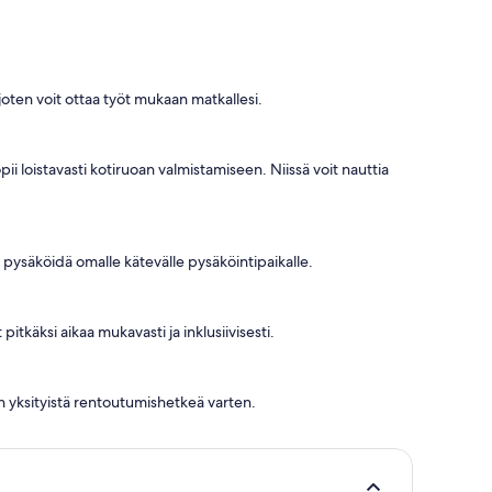
 joten voit ottaa työt mukaan matkallesi.
i loistavasti kotiruoan valmistamiseen. Niissä voit nauttia
 pysäköidä omalle kätevälle pysäköintipaikalle.
itkäksi aikaa mukavasti ja inklusiivisesti.
n yksityistä rentoutumishetkeä varten.