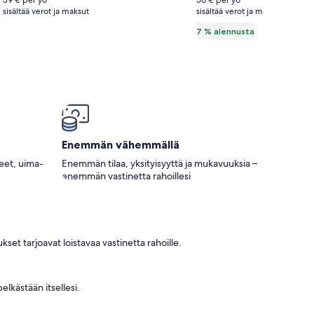
39 € per yö
56 € per yö
min
de
sisältää verot ja maksut
sisältää verot ja maksut
katso
from
Mer
lisätietoja
7 % alennusta
the
à
perushinnasta.
beach
Kélibia
Dar
-
allouche
Air-
kélibia
conditioned
kuvagalleria
comfort
kuvagalleria
Enemmän vähemmällä
neet, uima-
Enemmän tilaa, yksityisyyttä ja mukavuuksia –
enemmän vastinetta rahoillesi
set tarjoavat loistavaa vastinetta rahoille.
lkästään itsellesi.