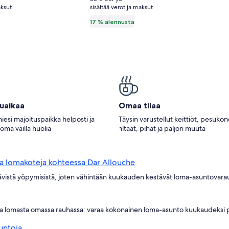
aksut
sisältää verot ja maksut
katso
toja
lisätietoja
17 % alennusta
innasta.
perushinnasta.
tuaikaa
Omaa tilaa
iesi majoituspaikka helposti ja
Täysin varustellut keittiöt, pesuko
loma vailla huolia
altaat, pihat ja paljon muuta
ia lomakoteja kohteessa Dar Allouche
stävistä yöpymisistä, joten vähintään kuukauden kestävät loma-asuntovarauk
ttia lomasta omassa rauhassa: varaa kokonainen loma-asunto kuukaudeksi pe
untoja