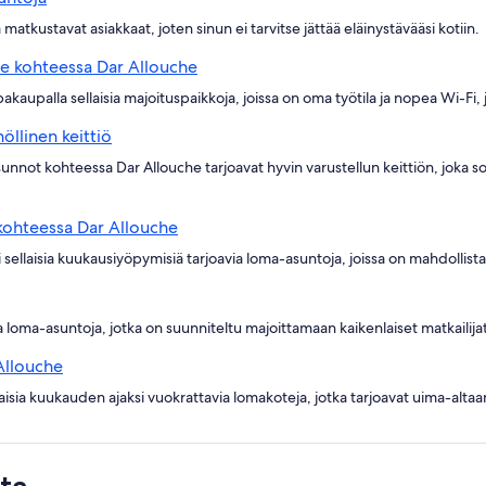
atkustavat asiakkaat, joten sinun ei tarvitse jättää eläinystävääsi kotiin.
le kohteessa Dar Allouche
pakaupalla sellaisia majoituspaikkoja, joissa on oma työtila ja nopea Wi-Fi,
öllinen keittiö
nnot kohteessa Dar Allouche tarjoavat hyvin varustellun keittiön, joka sopi
 kohteessa Dar Allouche
llaisia kuukausiyöpymisiä tarjoavia loma-asuntoja, joissa on mahdollista
 loma-asuntoja, jotka on suunniteltu majoittamaan kaikenlaiset matkailijat p
Allouche
isia kuukauden ajaksi vuokrattavia lomakoteja, jotka tarjoavat uima-altaa