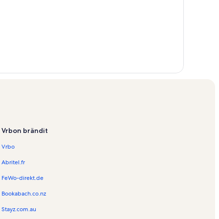
Vrbon brändit
Vrbo
Abritel.fr
FeWo-direkt.de
Bookabach.co.nz
Stayz.com.au