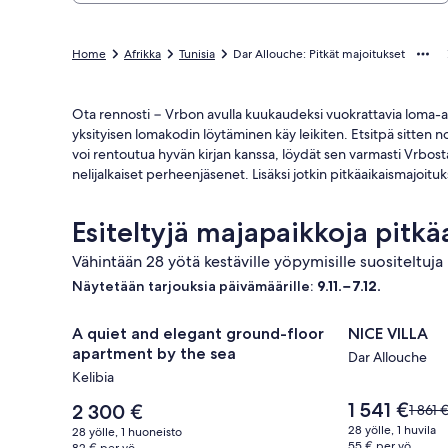
Home
Afrikka
Tunisia
Dar Allouche: Pitkät majoitukset
Ota rennosti − Vrbon avulla kuukaudeksi vuokrattavia loma-asu
yksityisen lomakodin löytäminen käy leikiten. Etsitpä sitten n
voi rentoutua hyvän kirjan kanssa, löydät sen varmasti Vrbost
nelijalkaiset perheenjäsenet. Lisäksi jotkin pitkäaikaismajoit
Esiteltyjä majapaikkoja pitk
Vähintään 28 yötä kestäville yöpymisille suositeltuja 
Näytetään tarjouksia päivämäärille:
9.11.−7.12.
Majoituspaikan
A quiet and elegant ground-floor apartment by the
Majoituspa
NICE VILLA
A quiet and elegant ground-floor
NICE VILLA
A
NICE
apartment by the sea
Dar Allouche
quiet
VILLA
Kelibia
and
kuvagalleri
Hinta
1 541 €
elegant
Hinta
2 300 €
Hinta
1 861 
on
on
oli
ground-
28 yölle, 1 huvila
28 yölle, 1 huoneisto
1 541 €
2 300 €
1 861 €
55 € per yö