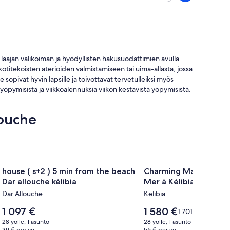
laajan valikoiman ja hyödyllisten hakusuodattimien avulla
kotitekoisten aterioiden valmistamiseen tai uima-allasta, jossa
opivat hyvin lapsille ja toivottavat tervetulleiksi myös
yöpymisistä ja viikkoalennuksia viikon kestävistä yöpymisistä.
louche
Majoituspaikan
house ( s+2 ) 5 min from the beach Dar allouche kélibia
Majoituspaikan
Charming Maison S+2 en
house ( s+2 ) 5 min from the beach
Charming Maison S+2 
house
Charming
Dar allouche kélibia
Mer à Kélibia - Air-co
(
Maison
comfort
Dar Allouche
Kelibia
s+2
S+2
)
Hinta
en
Hinta
1 097 €
1 580 €
Hinta
1 701 €
on
on
oli
5
Front
28 yölle, 1 asunto
28 yölle, 1 asunto
1 097 €
1 580 €
1 701 €,