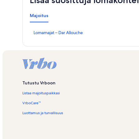
Lisää suosittuja lomakohtei
Majoitus
K
Lomamajat – Dar Allouche
o
h
t
e
e
n
L
o
m
Tutustu Vrboon
a
Listaa majoituspaikkasi
m
a
VrboCare™
j
a
Luottamus ja turvallisuus
t
–
D
a
r