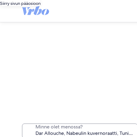
Siirry sivun pääosioon
Dar Allouche: Pitkäaik
Minne olet menossa?
Majoitu viikoksi, kuukaudeksi tai pidemm