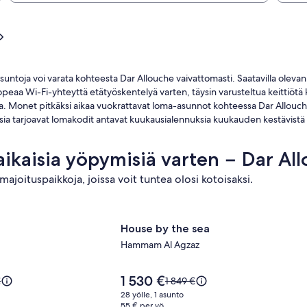
ntoja voi varata kohteesta Dar Allouche vaivattomasti. Saatavilla olevan 
opeaa Wi-Fi-yhteyttä etätyöskentelyä varten, täysin varusteltua keittiötä 
a. Monet pitkäksi aikaa vuokrattavat loma-asunnot kohteessa Dar Allouche s
uksia tarjoavat lomakodit antavat kuukausialennuksia kuukauden kestävistä 
äaikaisia yöpymisiä varten − Dar Al
majoituspaikkoja, joissa voit tuntea olosi kotoisaksi.
 sea
ikan
Majoituspaikan
House by the sea
House by the sea
House
Hammam Al Agzaz
by
a
the
Hinta
1 530 €
sea
Hinta
€
1 849 €
on
oli
kuvagalleria
28 yölle, 1 asunto
1 530 €
,
1 849 €,
55 € per yö