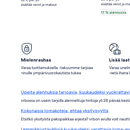
82 € per yö
floor
sisältää verot ja m
katso
sisältää verot ja maksut
apartment
lisätie
17 % alennusta
perush
by
the
sea
kuvagalleria
Mielenrauhaa
Lisää laa
Varaa luottamuksella -takuumme tarjoaa
Varaa unelm
sinulle ympärivuorokautista tukea
vietä ihana 
Upeita alennuksia tarjoavia, kuukaudeksi vuokrattav
vrbossa on usein tarjolla alennettuja hintoja yli 28 päivää ke
Kokonaisia lomakoteja, ehtaa yksityisyyttä
Etsitkö yksityistä pakopaikkaa arjesta? vrbon avulla voit nau
Lemmikkiystävällisiä kuukaudeksi varattavia loma-as