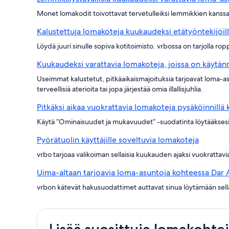
Monet lomakodit toivottavat tervetulleiksi lemmikkien kanssa m
Kalustettuja lomakoteja kuukaudeksi etätyöntekijöil
Löydä juuri sinulle sopiva kotitoimisto. vrbossa on tarjolla rop
Kuukaudeksi varattavia lomakoteja, joissa on käytänn
Useimmat kalustetut, pitkäaikaismajoituksia tarjoavat loma-asu
terveellisiä aterioita tai jopa järjestää omia illallisjuhlia.
Pitkäksi aikaa vuokrattavia lomakoteja pysäköinnillä
Käytä ”Ominaisuudet ja mukavuudet” -suodatinta löytääksesi se
Pyörätuolin käyttäjille soveltuvia lomakoteja
vrbo tarjoaa valikoiman sellaisia kuukauden ajaksi vuokrattavia
Uima-altaan tarjoavia loma-asuntoja kohteessa Dar 
vrbon kätevät hakusuodattimet auttavat sinua löytämään sella