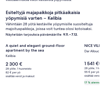
Esiteltyjä majapaikkoja pitkäaikaisia
yöpymisiä varten − Kelibia
Vähintään 28 yötä kestäville yöpymisille suositeltuja
majoituspaikkoja, joissa voit tuntea olosi kotoisaksi.
Näytetään tarjouksia päivämäärille:
9.11.−7.12.
Majoituspaikan
A quiet and elegant ground-floor apartment by the sea
Majoitusp
NICE VILLA
A quiet and elegant ground-floor
NICE VILLA
A
NICE
apartment by the sea
Dar Allouche
quiet
VILLA
Kelibia
and
kuvagalle
Hinta
1 541 €
elegant
Hinta
2 300 €
Hint
1 86
on
on
oli
ground-
28 yölle, 1 huvila
28 yölle, 1 huoneisto
1 541 €
2 300 €
1 861
55 € per yö
82 € per yö
floor
sisältää verot ja
kats
sisältää verot ja maksut
apartment
lisät
17 % alennusta
peru
by
the
sea
kuvagalleria