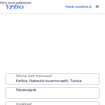
Siirry sivun pääosioon
Hanki sovellus
Kelibia: Pitkäaikaiset yöpymiset
Majoitu viikoksi, kuukaudeksi tai pidemmäksi aikaa
Minne olet menossa?
vain sinun käytössäsi olevaan mukavaan
majapaikkaan.
Päivämäärät
Asiakkaat