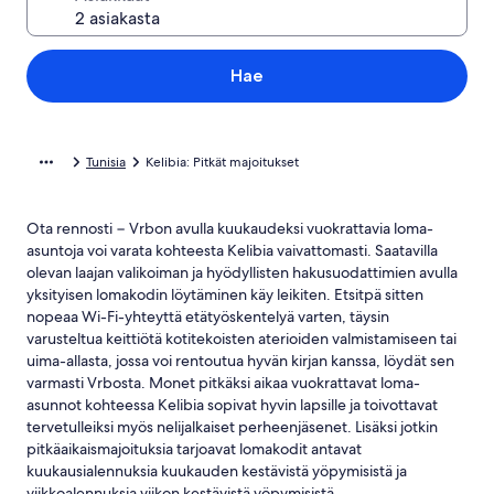
Hae
Tunisia
Kelibia: Pitkät majoitukset
Ota rennosti − Vrbon avulla kuukaudeksi vuokrattavia loma-
asuntoja voi varata kohteesta Kelibia vaivattomasti. Saatavilla
olevan laajan valikoiman ja hyödyllisten hakusuodattimien avulla
yksityisen lomakodin löytäminen käy leikiten. Etsitpä sitten
nopeaa Wi-Fi-yhteyttä etätyöskentelyä varten, täysin
varusteltua keittiötä kotitekoisten aterioiden valmistamiseen tai
uima-allasta, jossa voi rentoutua hyvän kirjan kanssa, löydät sen
varmasti Vrbosta. Monet pitkäksi aikaa vuokrattavat loma-
asunnot kohteessa Kelibia sopivat hyvin lapsille ja toivottavat
tervetulleiksi myös nelijalkaiset perheenjäsenet. Lisäksi jotkin
pitkäaikaismajoituksia tarjoavat lomakodit antavat
kuukausialennuksia kuukauden kestävistä yöpymisistä ja
viikkoalennuksia viikon kestävistä yöpymisistä.