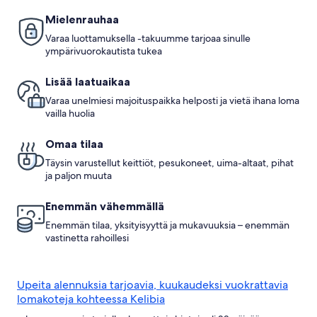
Mielenrauhaa
Varaa luottamuksella -takuumme tarjoaa sinulle
ympärivuorokautista tukea
Lisää laatuaikaa
Varaa unelmiesi majoituspaikka helposti ja vietä ihana loma
vailla huolia
Omaa tilaa
Täysin varustellut keittiöt, pesukoneet, uima-altaat, pihat
ja paljon muuta
Enemmän vähemmällä
Enemmän tilaa, yksityisyyttä ja mukavuuksia – enemmän
vastinetta rahoillesi
Upeita alennuksia tarjoavia, kuukaudeksi vuokrattavia
lomakoteja kohteessa Kelibia