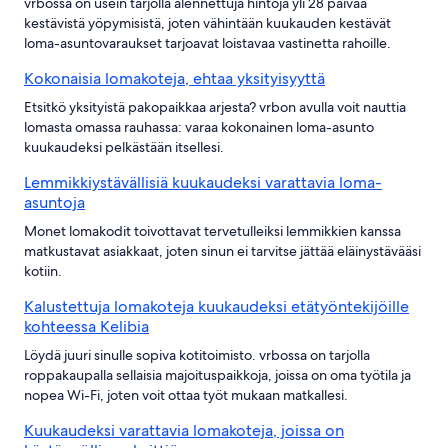
vrbossa on usein tarjolla alennettuja hintoja yli 28 päivää
kestävistä yöpymisistä, joten vähintään kuukauden kestävät
loma-asuntovaraukset tarjoavat loistavaa vastinetta rahoille.
Kokonaisia lomakoteja, ehtaa yksityisyyttä
Etsitkö yksityistä pakopaikkaa arjesta? vrbon avulla voit nauttia
lomasta omassa rauhassa: varaa kokonainen loma-asunto
kuukaudeksi pelkästään itsellesi.
Lemmikkiystävällisiä kuukaudeksi varattavia loma-
asuntoja
Monet lomakodit toivottavat tervetulleiksi lemmikkien kanssa
matkustavat asiakkaat, joten sinun ei tarvitse jättää eläinystävääsi
kotiin.
Kalustettuja lomakoteja kuukaudeksi etätyöntekijöille
kohteessa Kelibia
Löydä juuri sinulle sopiva kotitoimisto. vrbossa on tarjolla
roppakaupalla sellaisia majoituspaikkoja, joissa on oma työtila ja
nopea Wi-Fi, joten voit ottaa työt mukaan matkallesi.
Kuukaudeksi varattavia lomakoteja, joissa on