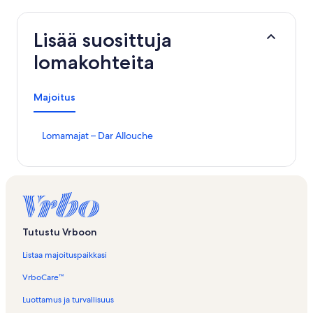
Lisää suosittuja
lomakohteita
Majoitus
K
Lomamajat – Dar Allouche
o
h
t
e
e
n
L
Tutustu Vrboon
o
m
Listaa majoituspaikkasi
a
m
VrboCare™
a
j
Luottamus ja turvallisuus
a