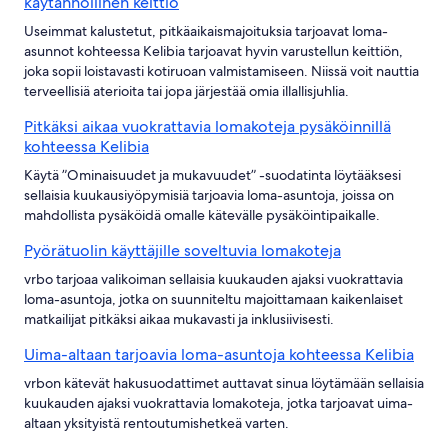
käytännöllinen keittiö
Useimmat kalustetut, pitkäaikaismajoituksia tarjoavat loma-
asunnot kohteessa Kelibia tarjoavat hyvin varustellun keittiön,
joka sopii loistavasti kotiruoan valmistamiseen. Niissä voit nauttia
terveellisiä aterioita tai jopa järjestää omia illallisjuhlia.
Pitkäksi aikaa vuokrattavia lomakoteja pysäköinnillä
kohteessa Kelibia
Käytä ”Ominaisuudet ja mukavuudet” -suodatinta löytääksesi
sellaisia kuukausiyöpymisiä tarjoavia loma-asuntoja, joissa on
mahdollista pysäköidä omalle kätevälle pysäköintipaikalle.
Pyörätuolin käyttäjille soveltuvia lomakoteja
vrbo tarjoaa valikoiman sellaisia kuukauden ajaksi vuokrattavia
loma-asuntoja, jotka on suunniteltu majoittamaan kaikenlaiset
matkailijat pitkäksi aikaa mukavasti ja inklusiivisesti.
Uima-altaan tarjoavia loma-asuntoja kohteessa Kelibia
vrbon kätevät hakusuodattimet auttavat sinua löytämään sellaisia
kuukauden ajaksi vuokrattavia lomakoteja, jotka tarjoavat uima-
altaan yksityistä rentoutumishetkeä varten.