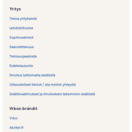
t
Yritys
–
D
Tietoa yrityksestä
a
r
Lehdistöhuone
A
l
Sopimusehdot
l
o
Saavutettavuus
u
Tietosuojaseloste
c
h
Evästelausunto
e
s
Ilmoitus laittomasta sisällöstä
i
v
Oikeudelliset tiedot / ota meihin yhteyttä
u
Sisältövaatimukset ja ilmoituksen tekeminen sisällöstä
n
a
v
Vrbon brändit
a
a
Vrbo
v
a
Abritel.fr
l