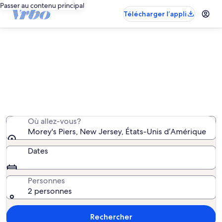
Passer au contenu principal
Télécharger l’appli
Morey's Piers : propriétés de
vacances à proximité
Nous avons trouvé 3 864 propriétés de vacances;
saisissez vos dates pour connaître la disponibilité.
Où allez-vous?
Morey's Piers, New Jersey, États-Unis d’Amérique
Dates
Personnes
2 personnes
Rechercher