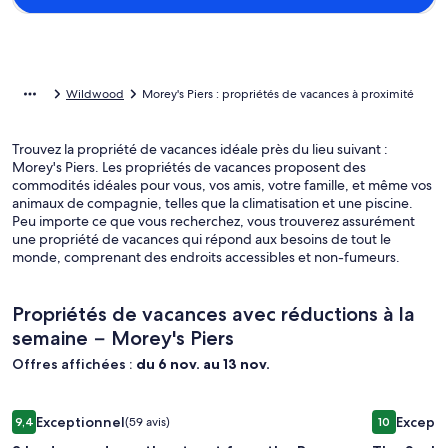
Wildwood
Morey's Piers : propriétés de vacances à proximité
Trouvez la propriété de vacances idéale près du lieu suivant :
Morey's Piers. Les propriétés de vacances proposent des
commodités idéales pour vous, vos amis, votre famille, et même vos
animaux de compagnie, telles que la climatisation et une piscine.
Peu importe ce que vous recherchez, vous trouverez assurément
une propriété de vacances qui répond aux besoins de tout le
monde, comprenant des endroits accessibles et non-fumeurs.
Propriétés de vacances avec réductions à la
semaine − Morey's Piers
Offres affichées :
du 6 nov. au 13 nov.
Galerie
3 bedroom down the street from the Bay (small dog allowed
Galerie
The Scallo
Exceptionnel
Excepti
9,4
(59 avis)
10
d’images
d’image
9,4 sur 10, Exceptionnel, (59 avis)
10 sur 10, E