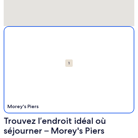
Carte
Plus de renseignements sur Morey's Piers. S’ouvre dans une 
indiquant
des
points
d’intérêt
1
Morey's Piers
Trouvez l’endroit idéal où
séjourner – Morey's Piers