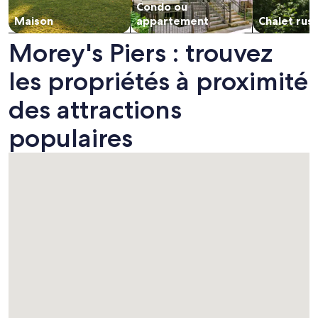
Condo ou
Maison
appartement
Chalet rus
Morey's Piers : trouvez
les propriétés à proximité
des attractions
populaires