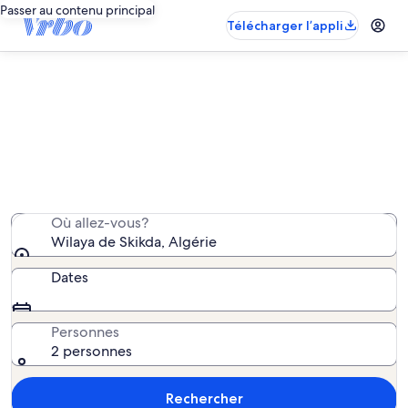
Passer au contenu principal
Télécharger l’appli
Propriétés de vacances – Wilaya de
Skikda
Nous avons trouvé 14 propriétés de vacances; saisissez
vos dates pour connaître la disponibilité.
Où allez-vous?
Wilaya de Skikda, Algérie
Dates
Personnes
2 personnes
Rechercher