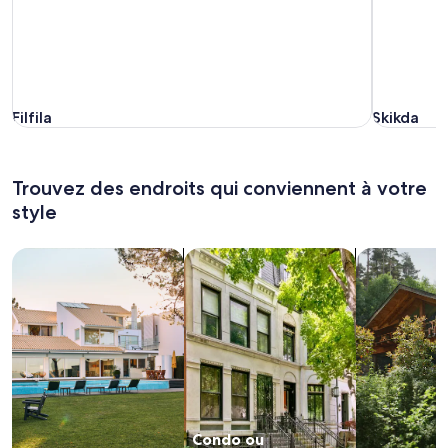
Filfila
Skikda
Filfila
Skikda
Trouvez des endroits qui conviennent à votre
style
Rechercher des maisons
Rechercher des condos ou apparte
Rechercher d
Condo ou