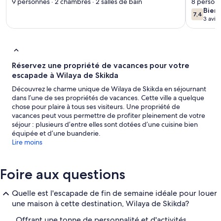
'' S1''
9 personnes · 2 chambres · 2 salles de bain
8 personn
bien
Bien
7,4
7,4 sur 1
3 avis
(3 av
Réservez une propriété de vacances pour votre
escapade à Wilaya de Skikda
Découvrez le charme unique de Wilaya de Skikda en séjournant
dans l’une de ses propriétés de vacances. Cette ville a quelque
chose pour plaire à tous ses visiteurs. Une propriété de
vacances peut vous permettre de profiter pleinement de votre
séjour : plusieurs d’entre elles sont dotées d’une cuisine bien
équipée et d’une buanderie.
Lire moins
Foire aux questions
Quelle est l'escapade de fin de semaine idéale pour louer
une maison à cette destination, Wilaya de Skikda?
Offrant une tonne de personnalité et d'activités