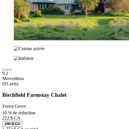
9,2
Merveilleux
(93 avis)
Birchfield Farmstay Chalet
Forest Grove
10 % de réduction
222 $ CA
246 $ CA