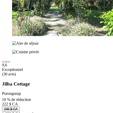
9,6
Exceptionnel
(30 avis)
Jilba Cottage
Porongurup
10 % de réduction
222 $ CA
246 $ CA