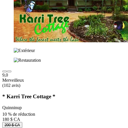
9,0
Merveilleux
(102 avis)
* Karri Tree Cottage *
Quinninup
10 % de réduction
180 $ CA
200 $ CA