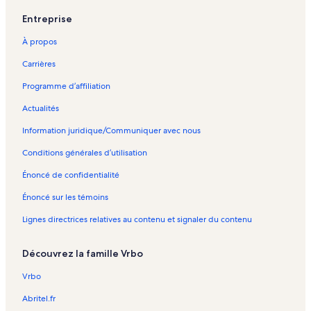
Entreprise
Musée australien des blindés et de l'artillerie – Propriétés de
vacances
À propos
Parc national des gorges de la Barron – maisons d’hôtes
Carrières
Port Douglas – villas
Programme d’affiliation
Port Douglas – cabines
Actualités
Grande barrière de corail – maisons d’hôtes
Information juridique/Communiquer avec nous
Port Douglas – complexes touristiques
Conditions générales d’utilisation
Propriétés de vacances avec piscine – Port Douglas
Énoncé de confidentialité
Cassowary Corridor Nature Refuge – villas
Énoncé sur les témoins
Grande barrière de corail – maisons de campagne
Lignes directrices relatives au contenu et signaler du contenu
Propriétés de vacances pour les familles – Port Douglas
Springvale Station Nature Refuge – propriétés de vacances pour les
Découvrez la famille Vrbo
familles à proximité
Von Keyserlingk Woodlands Nature Refuge – chalets
Vrbo
Abritel.fr