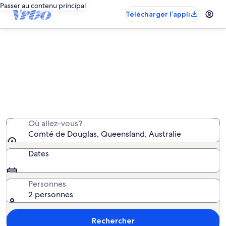
Passer au contenu principal
Télécharger l’appli
Propriétés de vacances – Comté de
Douglas
Nous avons trouvé 1 215 propriétés de vacances;
saisissez vos dates pour connaître la disponibilité.
Où allez-vous?
Comté de Douglas, Queensland, Australie
Dates
Personnes
2 personnes
Rechercher