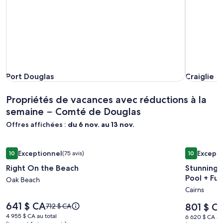
Port Douglas
Craiglie
Port Douglas
Craiglie
Propriétés de vacances avec réductions à la
semaine − Comté de Douglas
Offres affichées :
du 6 nov. au 13 nov.
Galerie
Right On the Beach
Galerie
Stunning F
Exceptionnel
Excepti
10
(75 avis)
10
d’images
d’image
10 sur 10, Exceptionnel, (75 avis)
10 sur 10, E
Right On the Beach
Stunning 
pour
pour
Pool + Ful
l’hébergement
Oak Beach
l’héber
Cairns
Right
Stunnin
On
Family
Le
641 $ CA
Le
Le
801 $ C
712 $ CA
prix
the
Resort
prix
prix
4 955 $ CA
4 955 $ CA au total
6 620 $ CA
6 620 $ CA au 
est
est