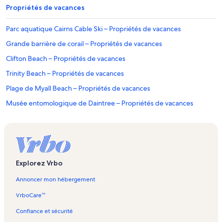
Propriétés de vacances
Parc aquatique Cairns Cable Ski – Propriétés de vacances
Grande barrière de corail – Propriétés de vacances
Clifton Beach – Propriétés de vacances
Trinity Beach – Propriétés de vacances
Plage de Myall Beach – Propriétés de vacances
Musée entomologique de Daintree – Propriétés de vacances
Kuranda Koala Gardens – Propriétés de vacances
Parc ornithologique Birdworld – Propriétés de vacances
Parc Rex Smeal Park – Propriétés de vacances
Cape Tribulation – Propriétés de vacances
Explorez Vrbo
Vie Spa Port Douglas – Propriétés de vacances
Annoncer mon hébergement
Daintree - Cape Tribulation – Propriétés de vacances
VrboCare™
Trinity Beach – Propriétés de vacances
Confiance et sécurité
Palm Cove – Propriétés de vacances