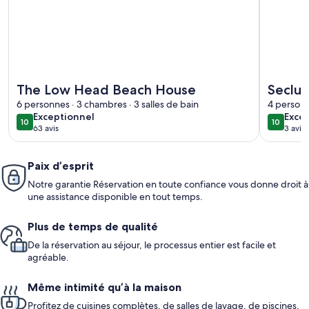
Plus de renseignements sur l’hébergement The Low Head 
Plus de r
The Low Head Beach House
Seclu
6 personnes · 3 chambres · 3 salles de bain
4 personn
exceptionnel
exce
Exceptionnel
Exce
10
10
10 sur 10
10 sur 10
63 avis
3 avis
(63 avis)
(3 av
Paix d’esprit
Notre garantie Réservation en toute confiance vous donne droit à
une assistance disponible en tout temps.
Plus de temps de qualité
De la réservation au séjour, le processus entier est facile et
agréable.
Même intimité qu’à la maison
Profitez de cuisines complètes, de salles de lavage, de piscines,