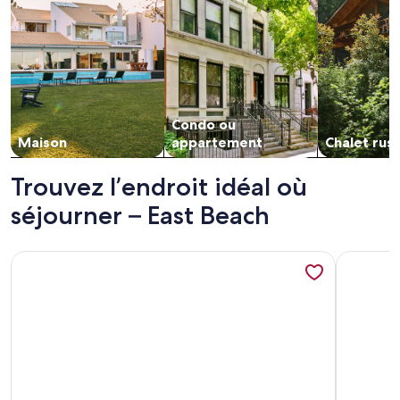
Condo ou
Maison
appartement
Chalet rus
Trouvez l’endroit idéal où
séjourner – East Beach
Plus de renseignements sur l’hébergement The Low Head 
Plus de r