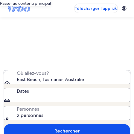
Passer au contenu principal
Télécharger l’appli
East Beach : propriétés de
vacances à proximité
Nous avons trouvé 35 propriétés de vacances; saisissez
vos dates pour connaître la disponibilité.
Où allez-vous?
East Beach, Tasmanie, Australie
Dates
Personnes
2 personnes
Rechercher