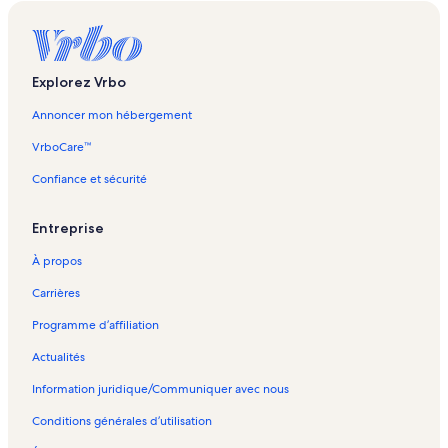
Ferme d'élevage de saumon et de production de ginseng 41° South
Tasmania – Propriétés de vacances
Réserve naturelle Mont Roland – Propriétés de vacances
Explorez Vrbo
Bridport – Propriétés de vacances
Annoncer mon hébergement
Barnbougle Lost Farm Golf Course – Propriétés de vacances
VrboCare™
Moina – Propriétés de vacances
Confiance et sécurité
Barringwood Estate – Propriétés de vacances
Rowella – Propriétés de vacances
Entreprise
West Launceston – Propriétés de vacances
À propos
Stowport – Propriétés de vacances
Carrières
Iris Farm Private Nature Reserve – maisons d’hôtes
Programme d’affiliation
Tasmanie – lodges
Actualités
Tasmanie – condos et appartements
Information juridique/Communiquer avec nous
Eugenana State Reserve – maisons de ville
Conditions générales d’utilisation
Sensation Gorge Conservation Area – hôtels