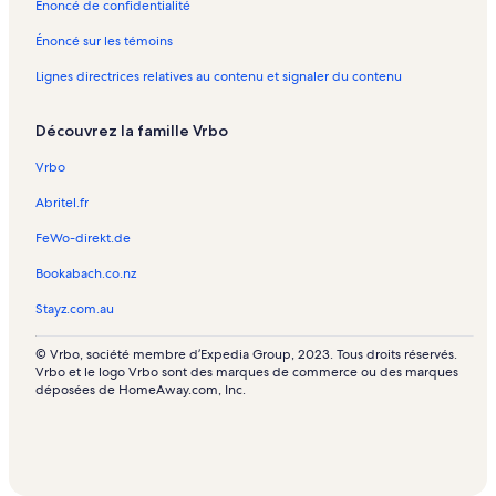
Énoncé de confidentialité
Prossers Regional Reserve – maisons d’hôtes
Énoncé sur les témoins
Propriétés de vacances avec piscine – Tasmanie
Lignes directrices relatives au contenu et signaler du contenu
Propriétés de vacances pour les familles – Tasmanie
Propriétés de vacances au bord d’un lac – Tasmanie
Découvrez la famille Vrbo
Tasmanie – gîtes et cottages
Vrbo
Paradise Plains Regional Reserve – maisons de campagne
Abritel.fr
Tasmanie – bed and breakfast
FeWo-direkt.de
Tasmanie – cabines
Bookabach.co.nz
George Town Conservation Area – maisons de ville
Stayz.com.au
Propriétés de vacances au bord de la plage – Tasmanie
© Vrbo, société membre d’Expedia Group, 2023. Tous droits réservés.
Vrbo et le logo Vrbo sont des marques de commerce ou des marques
déposées de HomeAway.com, Inc.