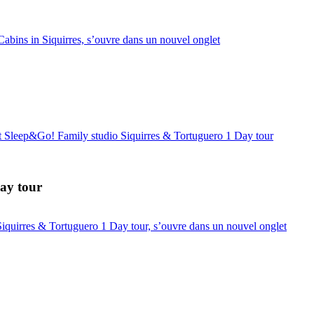
bins in Siquirres, s’ouvre dans un nouvel onglet
 Sleep&Go! Family studio Siquirres & Tortuguero 1 Day tour
ay tour
iquirres & Tortuguero 1 Day tour, s’ouvre dans un nouvel onglet