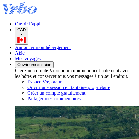
Ouvrir l’appli
CAD
•
Annoncer mon hébergement
Aide
Mes voyages
Ouvrir une session
Créez un compte Vrbo pour communiquer facilement avec
les hôtes et conserver tous vos messages à un seul endroit.
Espace Voyageur
Ouvrir une session en tant que propriétaire
Créer un compte gratuitement
Partager mes commentaires