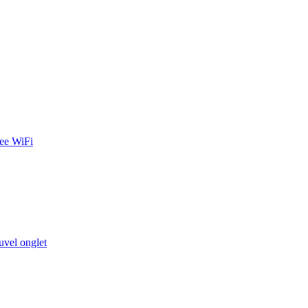
ree WiFi
uvel onglet