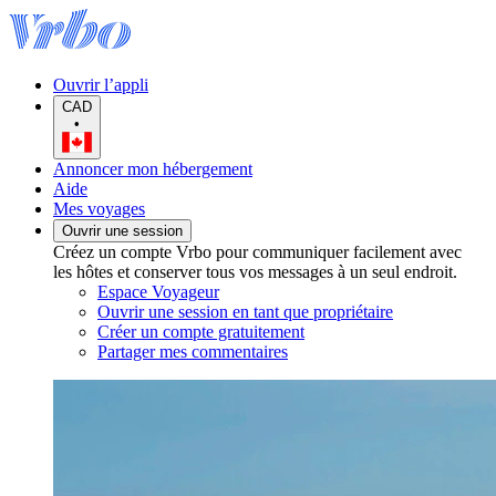
Ouvrir l’appli
CAD
•
Annoncer mon hébergement
Aide
Mes voyages
Ouvrir une session
Créez un compte Vrbo pour communiquer facilement avec
les hôtes et conserver tous vos messages à un seul endroit.
Espace Voyageur
Ouvrir une session en tant que propriétaire
Créer un compte gratuitement
Partager mes commentaires