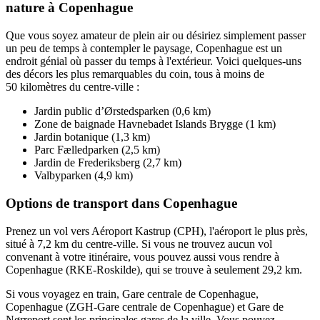
nature à Copenhague
Que vous soyez amateur de plein air ou désiriez simplement passer
un peu de temps à contempler le paysage, Copenhague est un
endroit génial où passer du temps à l'extérieur. Voici quelques-uns
des décors les plus remarquables du coin, tous à moins de
50 kilomètres du centre-ville :
Jardin public d’Ørstedsparken (0,6 km)
Zone de baignade Havnebadet Islands Brygge (1 km)
Jardin botanique (1,3 km)
Parc Fælledparken (2,5 km)
Jardin de Frederiksberg (2,7 km)
Valbyparken (4,9 km)
Options de transport dans Copenhague
Prenez un vol vers Aéroport Kastrup (CPH), l'aéroport le plus près,
situé à 7,2 km du centre-ville. Si vous ne trouvez aucun vol
convenant à votre itinéraire, vous pouvez aussi vous rendre à
Copenhague (RKE-Roskilde), qui se trouve à seulement 29,2 km.
Si vous voyagez en train, Gare centrale de Copenhague,
Copenhague (ZGH-Gare centrale de Copenhague) et Gare de
Nørreport sont les principales gares de la ville. Vous pouvez