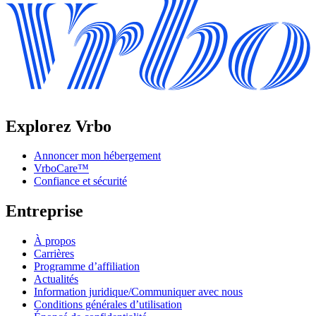
Explorez Vrbo
Annoncer mon hébergement
VrboCare™
Confiance et sécurité
Entreprise
À propos
Carrières
Programme d’affiliation
Actualités
Information juridique/Communiquer avec nous
Conditions générales d’utilisation