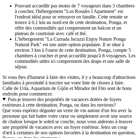
Pouvant accueillir pas moins de 7 voyageurs dans 3 chambres
à coucher, l'hébergement "Los Rosales I Apartment" est
l'endroit idéal pour se retrouver en famille. Cette retraite se
trouve à 0,1 km au nord-est de cette destination, Ponga, et
offre des commodités qui comprennent un balcon et un
plateau de courtoisie avec café et thé.
L'hébergement "La Currada Jacuzzi Enjoy Nature Ponga
Natural Park" est une autre option populaire. Il se situe à
environ 3 km à l'ouest de cette destination, Ponga, compte 5
chambres à coucher et peut accueillir jusqu'à 8 voyageurs. Les
commodités utiles ici comprennent des draps et une salle de
séjour.
Si vous êtes d'humeur à faire des visites, il y a beaucoup d'attractions
familiales à proximité à inscrire sur votre liste de choses à faire.
Calle de Uría, Aquarium de Gijón et Mirador del Fito sont de bons
endroits pour commencer.
Puis-je trouver des propriétés de vacances dotées de foyers
extérieurs à cette destination, Ponga, ou dans les environs?
Que vous espériez déguster un verre de vin autour d'un feu avec la
personne qui fait battre votre cœur ou simplement avoir une source
de chaleur lorsque le soleil se couche, nous vous aiderons à trouver
une propriété de vacances avec un foyer extérieur. Jetez un coup
d'œil à certaines de nos options favorites à la destination en question,