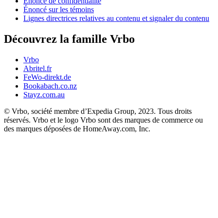
Énoncé de confidentialité
Énoncé sur les témoins
Lignes directrices relatives au contenu et signaler du contenu
Découvrez la famille Vrbo
Vrbo
Abritel.fr
FeWo-direkt.de
Bookabach.co.nz
Stayz.com.au
© Vrbo, société membre d’Expedia Group, 2023. Tous droits
réservés. Vrbo et le logo Vrbo sont des marques de commerce ou
des marques déposées de HomeAway.com, Inc.