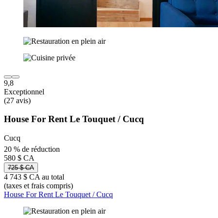
9,8
Exceptionnel
(27 avis)
House For Rent Le Touquet / Cucq
Cucq
20 % de réduction
580 $ CA
725 $ CA
4 743 $ CA au total
(taxes et frais compris)
House For Rent Le Touquet / Cucq