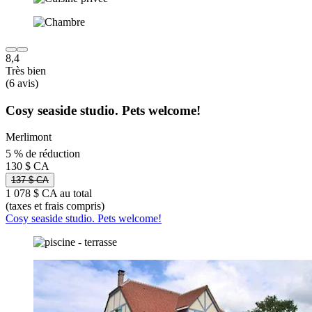
8,4
Très bien
(6 avis)
Cosy seaside studio. Pets welcome!
Merlimont
5 % de réduction
130 $ CA
137 $ CA
1 078 $ CA au total
(taxes et frais compris)
Cosy seaside studio. Pets welcome!