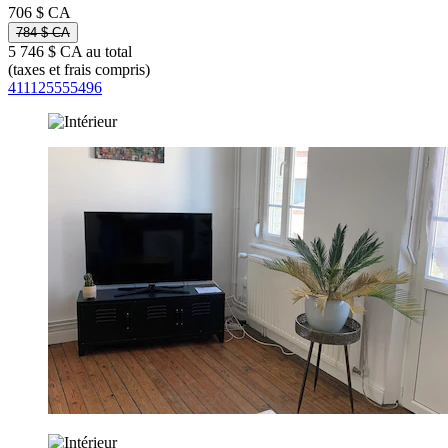
706 $ CA
784 $ CA
5 746 $ CA au total
(taxes et frais compris)
411125555496