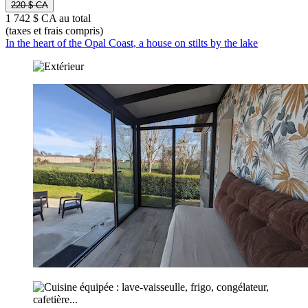
220 $ CA
1 742 $ CA au total
(taxes et frais compris)
In the heart of the Opal Coast, a house on stilts by the lake