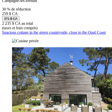
Campagne-lès-Hesdin
30 % de réduction
259 $ CA
371 $ CA
2 235 $ CA au total
(taxes et frais compris)
Spacious cottage in the green countryside, close to the Opal Coast