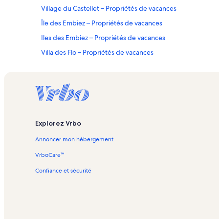
Village du Castellet – Propriétés de vacances
Île des Embiez – Propriétés de vacances
Iles des Embiez – Propriétés de vacances
Villa des Flo – Propriétés de vacances
Ollioules – Propriétés de vacances
Plage des Charmettes – Propriétés de vacances
Plage du Casino – Propriétés de vacances
Sud Sainte-Baume – Propriétés de vacances
Explorez Vrbo
Saint-Cyr-Sur-Mer – Propriétés de vacances
Annoncer mon hébergement
Plage du Grand Vallat – Propriétés de vacances
Le Brûlat – Propriétés de vacances
VrboCare™
Plage de Rènecros – Propriétés de vacances
Confiance et sécurité
Le Beausset – Propriétés de vacances
Plage du Mérou – lodges
Bandol – bed and breakfast