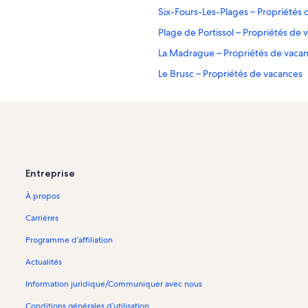
Six-Fours-Les-Plages – Propriétés
Plage de Portissol – Propriétés de
La Madrague – Propriétés de vaca
Le Brusc – Propriétés de vacances
La Seyne-sur-Mer – Propriétés de 
Les Lecques – Propriétés de vacan
La Cadière-d'Azur – Propriétés de 
Plage La Gorguette – Propriétés d
Entreprise
Sanary-Sur-Mer – Propriétés de v
À propos
Bandol – Propriétés de vacances
Le Castellet – Propriétés de vacanc
Carrières
Plage du Cros – Propriétés de vac
Programme d’affiliation
Plage du Mont-Salva – Propriétés 
Actualités
Les Goudes – maisons
Information juridique/Communiquer avec nous
Propriétés de vacances au bord de 
Conditions générales d’utilisation