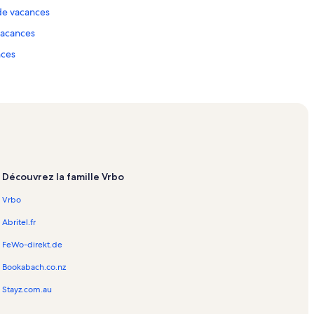
 de vacances
 vacances
nces
vacances
ces
vacances
e vacances
Découvrez la famille Vrbo
acances
Vrbo
es
Abritel.fr
ances
FeWo-direkt.de
de vacances
Bookabach.co.nz
Stayz.com.au
la plage – Cassis