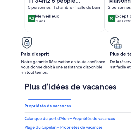
T1 34m2 5 people
Maisonn
Residence Athena
Mer Pan
5 personnes · 1 chambre · 1 salle de bain
2 personnes ·
Bandol sea view
et sur le
merveilleux
except
Merveilleux
Excepti
9,2
10
9,2 sur 10
10 sur 10
Embiez,
12 avis
1 avis ext
(12 avis)
Paix d’esprit
Plus de t
Notre garantie Réservation en toute confiance
De la réserv
vous donne droit à une assistance disponible
est facile e
en tout temps.
Plus d’idées de vacances
Propriétés de vacances
Calanque du port d'Alon – Propriétés de vacances
Plage du Capélan – Propriétés de vacances