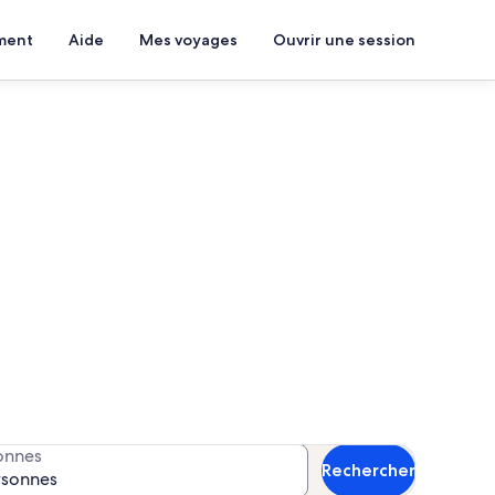
ment
Aide
Mes voyages
Ouvrir une session
proximité
os dates pour connaître la
onnes
Rechercher
rsonnes