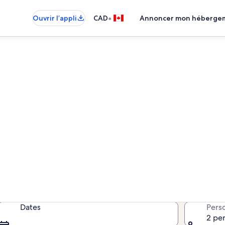
•
Ouvrir l’appli
CAD
Annoncer mon héberge
e1 : propriétés de vacances à 
ropriétés de vacances; saisissez v
disponibilité.
Dates
Pers
2 pe