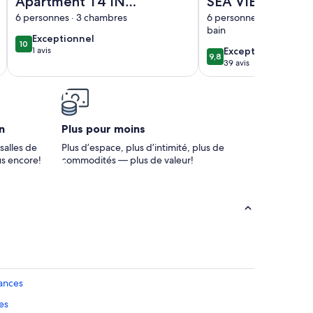
Apartment T4 IN
SEA VIEW 3 MN
THE HEART OF
WALK FROM TH
6 personnes · 3 chambres
6 personnes · 2 chambres
bain
BANDOL
BRIGHT AND
exceptionnel
Exceptionnel
10
10 sur 10
MODERN BEAC
exceptionnel
1 avis
Exceptionnel
(1 avis)
9,8
9,8 sur 10
39 avis
(39 avis)
n
Plus pour moins
salles de
Plus d’espace, plus d’intimité, plus de
us encore!
commodités — plus de valeur!
cances
es