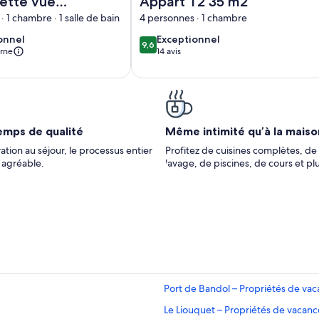
ette vue
Appart T2 35 m2
oramique
 1 chambre · 1 salle de bain
4 personnes · 1 chambre
s Iles des
ionnel
exceptionnel
onnel
Exceptionnel
9,6
9,6 sur 10
 Bandor
erne
14 avis
(14 avis)
emps de qualité
Même intimité qu’à la maiso
ation au séjour, le processus entier
Profitez de cuisines complètes, de 
t agréable.
lavage, de piscines, de cours et pl
Port de Bandol – Propriétés de va
Le Liouquet – Propriétés de vacanc