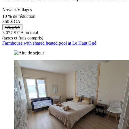
Noyant-Villages
10 % de réduction
360 $ CA
401 $ CA
3 027 $ CA au total
(taxes et frais compris)
Farmhouse with shared heated pool at Le Haut Gué