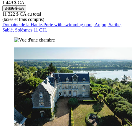
1 449 $ CA
2 336 $ CA
11 322 $ CA au total
(taxes et frais compris)
Domaine de la Haute-Porte with swimming pool, Anjou, Sarthe,
Sablé, Solèsmes 11 CH.