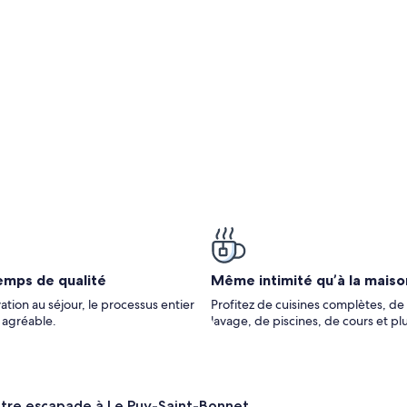
uy-du-fou
emps de qualité
Même intimité qu’à la maiso
ation au séjour, le processus entier
Profitez de cuisines complètes, de 
t agréable.
lavage, de piscines, de cours et pl
otre escapade à Le Puy-Saint-Bonnet