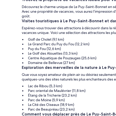
Découvrez le charme unique de Le Puy-Saint-Bonnet en séjou
Avec une propriété de vacances, vous aurez l’impression d’
goût.
Visites touristiques à Le Puy-Saint-Bonnet et da
Espérez-vous trouver des attractions à découvrir dans la ré
vacances unique. Voici une sélection des attractions les plu
Golf de Cholet (9,1 km)
Le Grand Parc du Puy du Fou (12,2 km)
Puy du Fou (12,6 km)
Le Golf des Alouettes (13,3 km)
Centre Aquatique de Pouzauges (25,6 km)
Domaine de Bellevue (27 km)
Exploration des merveilles de la nature à Le Pu
Que vous soyez amateur de plein air ou désiriez seulement 
quelques-uns des sites naturels les plus enchanteurs des en
Lac de Ribou (5,3 km)
Parc oriental de Maulévrier (11,8 km)
Étang de la Tricherie (23,2 km)
Parc de Moine (5,9 km)
La Cité des Oiseaux (18,9 km)
Parc de Beaupréau (23,2 km)
Comment vous déplacer près de Le Puy-Saint-