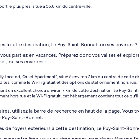
rt le plus près, situé à 55,8 km du centre-ville.
es à cette destination, Le Puy-Saint-Bonnet, ou ses environs?
vous partiez en vacances. Préparez donc vos valises et explor
et, ou ses environs :
ly Located, Quiet Apartment", situé à environ 7 km du centre de cette de
és, comme le Wi-Fi gratuit et des options de stationnement hors rue.
ent un excellent choix à environ 7 km de cette destination, Le Puy-Sai
hors rue et le Wi-Fi gratuit, cet hébergement contient tout ce qu'il fa
res, utilisez la barre de recherche en haut de la page. Vous t
Le Puy-Saint-Bonnet.
s de foyers extérieurs à cette destination, Le Puy-Saint-Bonn
eu avec votre âme sœur ou simplement vous réchauffer une fois 