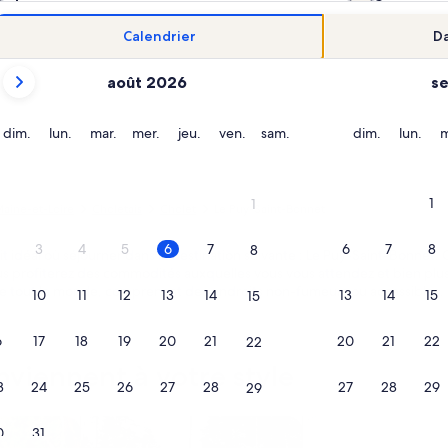
Calendrier
Da
Les
août 2026
s
mois
affichés
sont
dimanche
lundi
mardi
mercredi
jeudi
vendredi
samedi
dimanche
lund
dim.
lun.
mar.
mer.
jeu.
ven.
sam.
dim.
lun.
m
August 2026
et
September 2026.
1
1
aine-et-Loire
Choletais
Cholet
Le Puy-Saint-Bonnet
3
4
5
6
7
6
7
8
8
it idéal où séjourner dans la destination suivante : Le Puy-Saint-Bonne
 profiterez des commodités auxquelles vous vous attendez et bien plus, t
e tout le monde, comprenant des endroits non-fumeurs ou accessibles.
10
11
12
13
14
13
14
15
15
6
17
18
19
20
21
20
21
22
22
nviennent à votre style
3
24
25
26
27
28
27
28
29
29
ndos ou appartements
Rechercher des chalets rustiques
Rechercher des cot
0
31