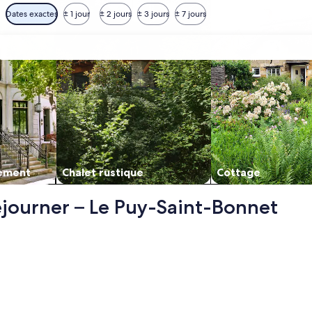
Dates exactes
± 1 jour
± 2 jours
± 3 jours
± 7 jours
ement
Chalet rustique
Cottage
séjourner – Le Puy-Saint-Bonnet
viii à 20 mn du Puy-du-fou, s’ouvre dans un nouvel onglet