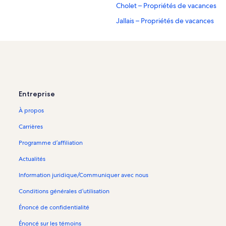
Cholet – Propriétés de vacances
Jallais – Propriétés de vacances
Les Herbiers – Propriétés de vacan
Pays de Pouzauges – Propriétés de
Les Epesses – Propriétés de vacan
Torfou – Propriétés de vacances
Entreprise
Puy du Fou – Propriétés de vacanc
À propos
La Gaubretière – Propriétés de va
Parc des Expositions de la Meillera
Carrières
Saint-Paul-En-Pareds – Propriétés
Programme d’affiliation
Château de Tiffauges – Propriétés
Actualités
à proximité
Information juridique/Communiquer avec nous
Conditions générales d’utilisation
Énoncé de confidentialité
Énoncé sur les témoins