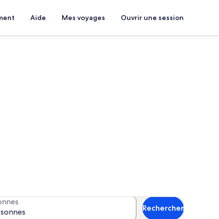
ment
Aide
Mes voyages
Ouvrir une session
nt-Bonnet
s dates pour connaître la
onnes
Rechercher
rsonnes