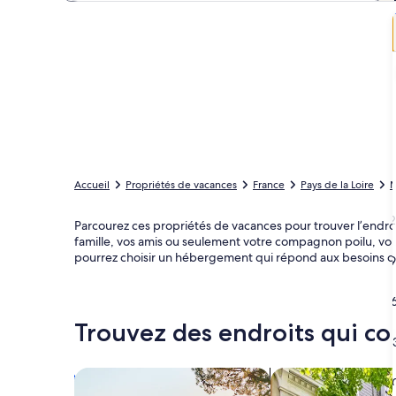
Accueil
Propriétés de vacances
France
Pays de la Loire
M
2
Parcourez ces propriétés de vacances pour trouver l’endro
famille, vos amis ou seulement votre compagnon poilu, vous
pourrez choisir un hébergement qui répond aux besoins d
9
1
Trouvez des endroits qui co
2
Rechercher des maisons
Rechercher des co
3