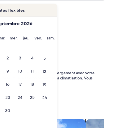
tes flexibles
eptembre 2026
i
mardi
mercredi
jeudi
vendredi
samedi
ar.
mer.
jeu.
ven.
sam.
2
3
4
5
9
10
11
12
t. Que vous séjourniez dans un hébergement avec votre
elles que le stationnement et la climatisation. Vous
16
17
18
19
23
24
25
26
30
tages
Rechercher des villas
Rechercher des chal