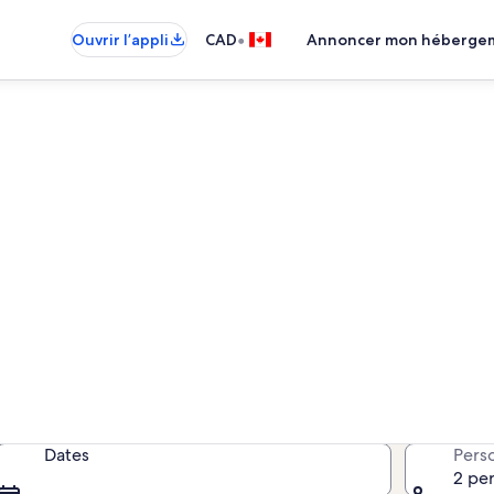
•
Ouvrir l’appli
CAD
Annoncer mon héberge
és de vacances – Le Puy-Sai
opriétés de vacances; saisissez vo
disponibilité.
Dates
Pers
2 pe