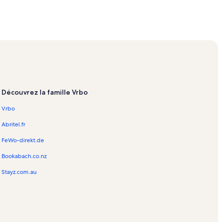
ces
 vacances
ces
Découvrez la famille Vrbo
es
Vrbo
cances
ie – Propriétés de vacances
Abritel.fr
 de vacances
FeWo-direkt.de
 de vacances
Bookabach.co.nz
Stayz.com.au