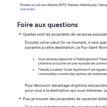
Prenez un vol vers Nantes (NTE-Nantes-Atlantique), l'aéropo
Lire moins
Foire aux questions
Quelles sont les propriétés de vacances populair
Écoutez votre cœur! En ce moment, il veut que 
suivantes à cette destination, Le Puy-Saint-Bonn
Vous aimerez séjourner à l'hébergement "Ideal
chambre à coucher et une myriade de commodit
"Ideally Located, Quiet Apartment" est égalem
commodités comme des options de stationnement 
Pour découvrir davantage d'options extraordinai
pour vous à la destination qui vous intéresse, 
Puis-je trouver des propriétés de vacances dotée
Que vous souhaitiez boire du vin autour d'un f