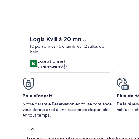
Image de l’hébergement Logis Xviii à 20 mn du P
Logis Xviii à 20 mn du
Puy-du-fou
10 personnes · 5 chambres · 2 salles de
bain
exceptionnel
Exceptionnel
10
10 sur 10
6 avis externes
Paix d’esprit
Plus de t
Notre garantie Réservation en toute confiance
De la réserv
vous donne droit à une assistance disponible
est facile e
en tout temps.
Trouvez la propriété de vacances idéale pour v