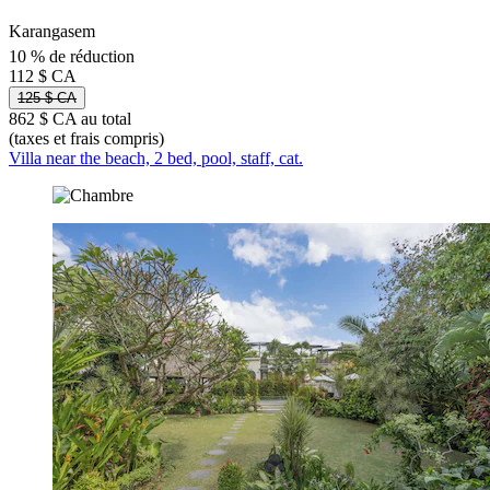
Karangasem
10 % de réduction
112 $ CA
125 $ CA
862 $ CA au total
(taxes et frais compris)
Villa near the beach, 2 bed, pool, staff, cat.