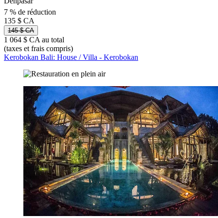
Denpasar
7 % de réduction
135 $ CA
145 $ CA
1 064 $ CA au total
(taxes et frais compris)
Kerobokan Bali: House / Villa - Kerobokan