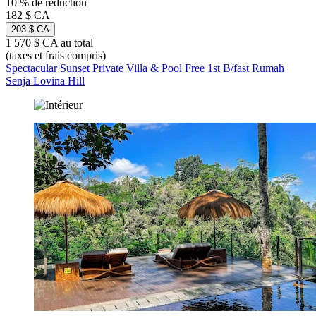
10 % de réduction
182 $ CA
203 $ CA
1 570 $ CA au total
(taxes et frais compris)
Spectacular Sunset Private Villa & Pool Free 1st B/fast Rumah
Senja Lovina Hill