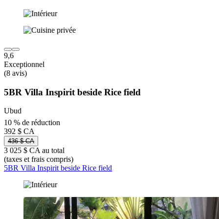
9,6
Exceptionnel
(8 avis)
5BR Villa Inspirit beside Rice field
Ubud
10 % de réduction
392 $ CA
436 $ CA
3 025 $ CA au total
(taxes et frais compris)
5BR Villa Inspirit beside Rice field