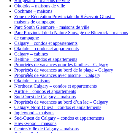
Bridgeland – maisons de ville
Okotoks – maisons de ville
Cochrane – maisons
Zone de Récréation Provinciale du Réservoir Ghost –
maisons de campagne
Parc South Glenmore – maisons de ville
Parc Provincial de la Nature Sauvage de Bluerock – maisons
de campagne
Calgary – condos et appartements
Okotoks – condos et appartements
Calgary – cabines
Beltline – condos et appartements
Propriétés de vacances pour les familles – Calgary
Propriétés de vacances au bord de la plage – Calgary
Propriétés de vacances avec piscine – Calgary
Okotoks – maisons
Northeast Calgary – condos et appartements
Airdrie – condos et appartements
Sud-Ouest de Calgary – maisons
Propriétés de vacances au bord d’un lac – Calgary
Calgary-Nord-Ouest – condos et appartements
Inglewood – maisons
Sud-Ouest de Calgary – condos et appartements
Hawkwood – maisons
Centre-Ville de Calgary – maisons