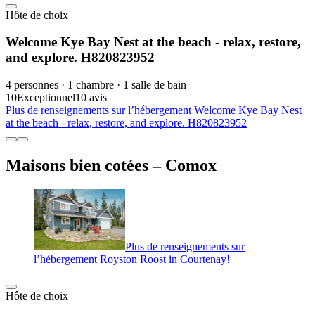
Hôte de choix
Welcome Kye Bay Nest at the beach - relax, restore,
and explore. H820823952
4 personnes · 1 chambre · 1 salle de bain
10
Exceptionnel
10 avis
Plus de renseignements sur l’hébergement Welcome Kye Bay Nest
at the beach - relax, restore, and explore. H820823952
Maisons bien cotées – Comox
Plus de renseignements sur
l’hébergement Royston Roost in Courtenay!
Hôte de choix