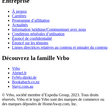
Entreprise
À propos
Carrières
Programme d’affiliation
Actualités
Information juridique/Communiquer avec nous
Conditions générales d’utilisation
Énoncé de confidentialité
Énoncé sur les témoins
Lignes directrices relatives au contenu et signaler du contenu
Découvrez la famille Vrbo
Vrbo
Abritel.fr
FeWo-direkt.de
Bookabach.co.nz
Stayz.com.au
© Vrbo, société membre d’Expedia Group, 2023. Tous droits
réservés. Vrbo et le logo Vrbo sont des marques de commerce ou
des marques déposées de HomeAway.com, Inc.