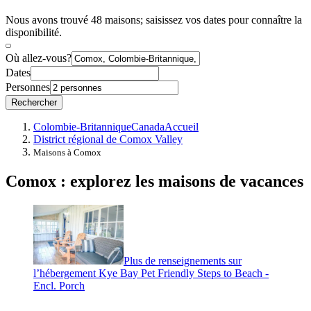
Nous avons trouvé 48 maisons; saisissez vos dates pour connaître la
disponibilité.
Où allez-vous?
Dates
Personnes
Rechercher
Colombie-Britannique
Canada
Accueil
District régional de Comox Valley
Maisons à Comox
Comox : explorez les maisons de vacances
Plus de renseignements sur
l’hébergement Kye Bay Pet Friendly Steps to Beach -
Encl. Porch