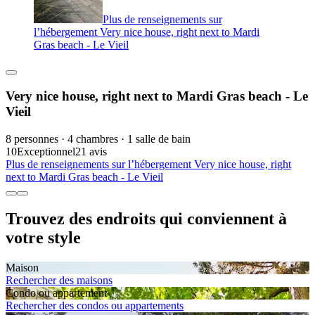
Plus de renseignements sur
l’hébergement Very nice house, right next to Mardi
Gras beach - Le Vieil
Very nice house, right next to Mardi Gras beach - Le
Vieil
8 personnes · 4 chambres · 1 salle de bain
10
Exceptionnel
21 avis
Plus de renseignements sur l’hébergement Very nice house, right
next to Mardi Gras beach - Le Vieil
Trouvez des endroits qui conviennent à
votre style
Maison
Rechercher des maisons
Condo ou appartement
Rechercher des condos ou appartements