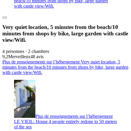
beach/10 minutes from shops by bike, large garden
with castle view/Wifi.
Very quiet location, 5 minutes from the beach/10
minutes from shops by bike, large garden with castle
view/Wifi.
4 personnes · 2 chambres
9,2
Merveilleux
48 avis
Plus de renseignements sur l’hébergement Very quiet location, 5
minutes from the beach/10 minutes from shops by bike, large garden
with castle view/Wifi.
Plus de renseignements sur l’hébergement
LE VIEIL: House 4 people entirely redone to 50 meters
of the sea