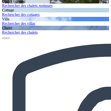
Chalet rustique
Rechercher des chalets rustiques
Cottage
Rechercher des cottages
Villa
Rechercher des villas
Chalet
Rechercher des chalets