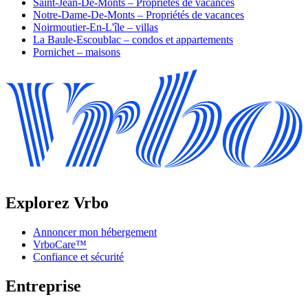
Saint-Jean-De-Monts – Propriétés de vacances
Notre-Dame-De-Monts – Propriétés de vacances
Noirmoutier-En-L'île – villas
La Baule-Escoublac – condos et appartements
Pornichet – maisons
Explorez Vrbo
Annoncer mon hébergement
VrboCare™
Confiance et sécurité
Entreprise