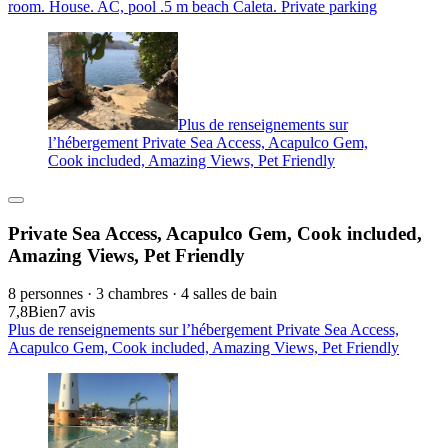
room. House. AC, pool .5 m beach Caleta. Private parking
Plus de renseignements sur
l’hébergement Private Sea Access, Acapulco Gem,
Cook included, Amazing Views, Pet Friendly
Private Sea Access, Acapulco Gem, Cook included,
Amazing Views, Pet Friendly
8 personnes · 3 chambres · 4 salles de bain
7,8
Bien
7 avis
Plus de renseignements sur l’hébergement Private Sea Access,
Acapulco Gem, Cook included, Amazing Views, Pet Friendly