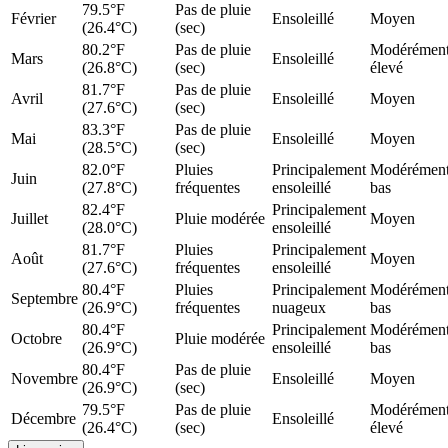
79.5°F
Pas de pluie
Février
Ensoleillé
Moyen
(26.4°C)
(sec)
80.2°F
Pas de pluie
Modérémen
Mars
Ensoleillé
(26.8°C)
(sec)
élevé
81.7°F
Pas de pluie
Avril
Ensoleillé
Moyen
(27.6°C)
(sec)
83.3°F
Pas de pluie
Mai
Ensoleillé
Moyen
(28.5°C)
(sec)
82.0°F
Pluies
Principalement
Modérémen
Juin
(27.8°C)
fréquentes
ensoleillé
bas
82.4°F
Principalement
Juillet
Pluie modérée
Moyen
(28.0°C)
ensoleillé
81.7°F
Pluies
Principalement
Août
Moyen
(27.6°C)
fréquentes
ensoleillé
80.4°F
Pluies
Principalement
Modérémen
Septembre
(26.9°C)
fréquentes
nuageux
bas
80.4°F
Principalement
Modérémen
Octobre
Pluie modérée
(26.9°C)
ensoleillé
bas
80.4°F
Pas de pluie
Novembre
Ensoleillé
Moyen
(26.9°C)
(sec)
79.5°F
Pas de pluie
Modérémen
Décembre
Ensoleillé
(26.4°C)
(sec)
élevé