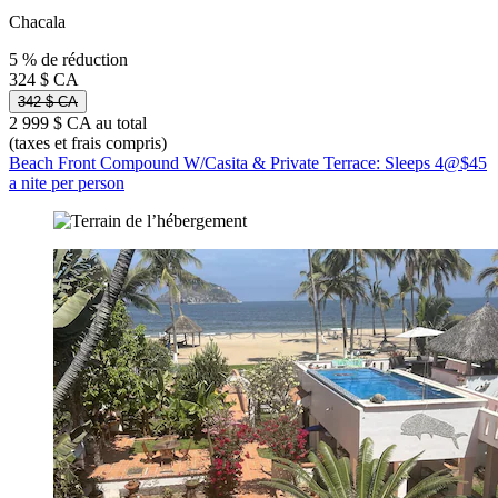
Chacala
5 % de réduction
324 $ CA
342 $ CA
2 999 $ CA au total
(taxes et frais compris)
Beach Front Compound W/Casita & Private Terrace: Sleeps 4@$45
a nite per person