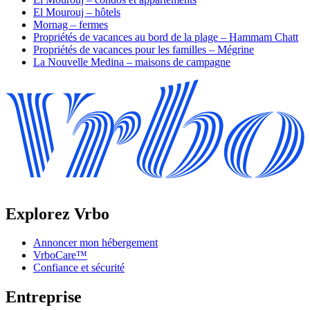
El Mourouj – hôtels
Mornag – fermes
Propriétés de vacances au bord de la plage – Hammam Chatt
Propriétés de vacances pour les familles – Mégrine
La Nouvelle Medina – maisons de campagne
Explorez Vrbo
Annoncer mon hébergement
VrboCare™
Confiance et sécurité
Entreprise