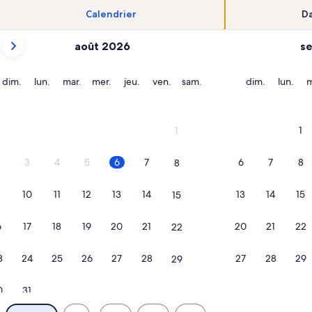
Calendrier
Da
Les
août 2026
s
mois
affichés
sont
dimanche
lundi
mardi
mercredi
jeudi
vendredi
samedi
dimanche
lund
dim.
lun.
mar.
mer.
jeu.
ven.
sam.
dim.
lun.
m
August 2026
et
September 2026.
1
1
s à louer
3
4
5
6
7
6
7
8
8
10
11
12
13
14
13
14
15
15
/ heatable pool & BBQ in Carvoeiro, s’ouvre dans un nouvel o
eignements sur l’hébergement Nice 4-bedroom villa in Carvoei
Plus de renseignements sur l’héberg
6
17
18
19
20
21
20
21
22
22
3
24
25
26
27
28
27
28
29
29
0
31