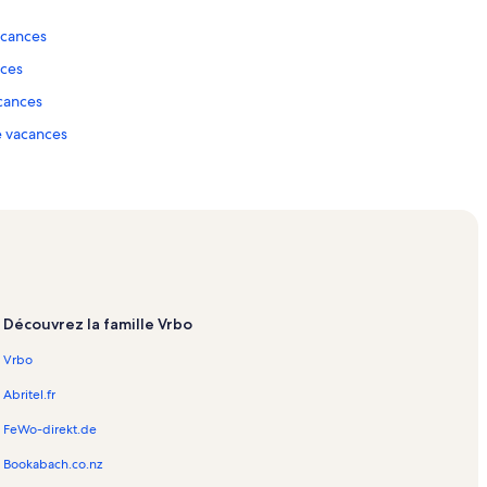
acances
nces
acances
e vacances
es
 vacances
de vacances
 sur sable FIESA – Propriétés de vacances
Découvrez la famille Vrbo
Vrbo
 de vacances
Abritel.fr
nces
FeWo-direkt.de
vacances
Bookabach.co.nz