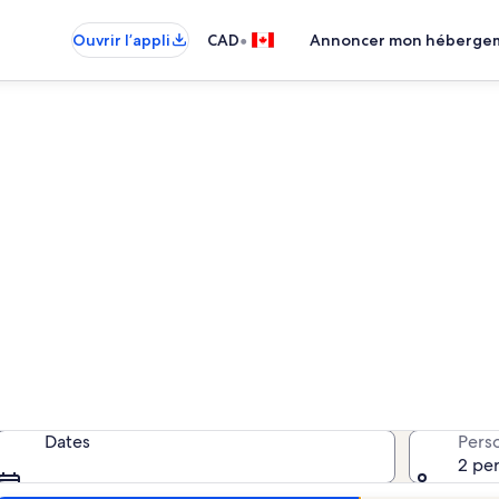
•
Ouvrir l’appli
CAD
Annoncer mon héberge
villas − Carvoeiro
 villas; saisissez vos dates pour con
Dates
Pers
2 pe