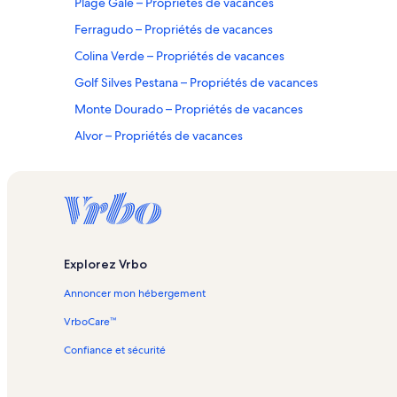
Plage Galé – Propriétés de vacances
Ferragudo – Propriétés de vacances
Colina Verde – Propriétés de vacances
Golf Silves Pestana – Propriétés de vacances
Monte Dourado – Propriétés de vacances
Alvor – Propriétés de vacances
Salgados – Propriétés de vacances
Poco Partido – Propriétés de vacances
Sesmarias – Propriétés de vacances
Golf Gramacho Pestana – Propriétés de vacances
Explorez Vrbo
Monte Carvoeiro – Propriétés de vacances
Annoncer mon hébergement
Centre commercial Aqua Portimão – Propriétés de vacanc
Plage Praia Grande – Propriétés de vacances
VrboCare™
Golf de Vale de Milho – Propriétés de vacances
Confiance et sécurité
Golf Le Meridien Penina – Propriétés de vacances