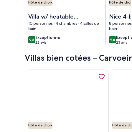
Hôte de choix
Hôte de choi
Image de l’hébergement Villa w/ heatable pool &
Image de l’h
Villa w/ heatable
Nice 4-
pool & BBQ in
villa in 
10 personnes · 4 chambres · 4 salles de
8 personnes 
bain
bain
Carvoeiro
the sea
exceptionnel
except
Exceptionnel
Excepti
9,6
9,6
9,6 sur 10
9,6 sur 10
22 avis
23 avis
(22 avis)
(23 avis
Villas bien cotées – Carvoei
Plus de renseignements sur l’hébergement Spaciou
Plus de re
Hôte de choix
Hôte de ch