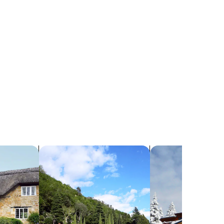
n. to beach, WLAN, domestic help
tages
Rechercher des villas
Rechercher des chal