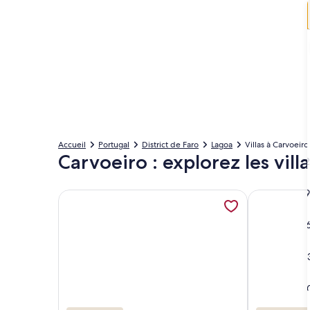
Accueil
Portugal
District de Faro
Lagoa
Villas à Carvoeiro
Carvoeiro : explorez les villa
2
9
Plus de renseignements sur l’hébergement Villa w
Plus de rens
1
2
3