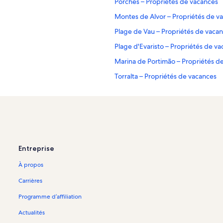
Porches – Propriétés de vacances
Montes de Alvor – Propriétés de v
Plage de Vau – Propriétés de vaca
Plage d'Evaristo – Propriétés de v
Marina de Portimão – Propriétés d
Torralta – Propriétés de vacances
Alcantarilha – Propriétés de vacanc
Promenade d'Alvor – Propriétés de
Pestana Golfe Resort – Propriétés 
Festival international de sculpture
Entreprise
Pera – Propriétés de vacances
À propos
es
Carvoeiro – Propriétés de vacances
Pont romain de Silves – Propriétés
Carrières
Vale de Parra – Propriétés de vaca
Programme d’affiliation
Vale de Centianes – Propriétés de 
Actualités