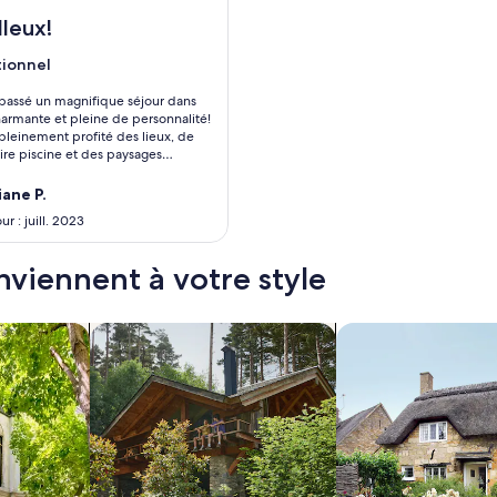
ith private swimming pool and sea view
’hébergement Villa 185m², 3000m² garden, private pool, 5 mi
leux!
tionnel
tionnel
is)
passé un magnifique séjour dans
charmante et pleine de personnalité!
pleinement profité des lieux, de
aire piscine et des paysages
es. Le personnel était discret et
ane P.
r : juill. 2023
nviennent à votre style
ndos ou appartements
Rechercher des chalets rustiques
Rechercher des cot