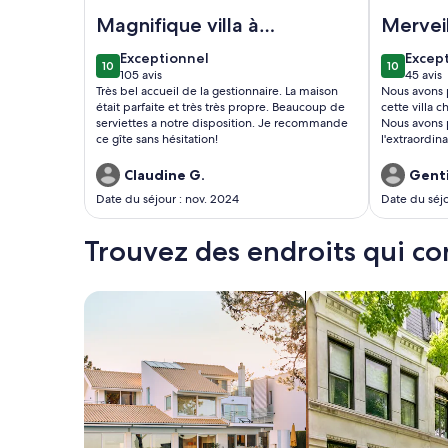
Image de l’hébergement Spacious, modern villa w
Image de l
Magnifique villa à
Merveil
Carvoeiro
exceptionnel
excep
Exceptionnel
Excep
10
10
10 sur 10
10 sur 10
105 avis
45 avis
(105 avis)
(45 av
Très bel accueil de la gestionnaire. La maison
Nous avons 
était parfaite et très très propre. Beaucoup de
cette villa 
serviettes a notre disposition. Je recommande
Nous avons 
ce gîte sans hésitation!
l'extraordin
spectaculair
gentil.
Claudine G.
Genti
Date du séjour : nov. 2024
Date du séjou
Trouvez des endroits qui co
Rechercher des maisons
Rechercher des co