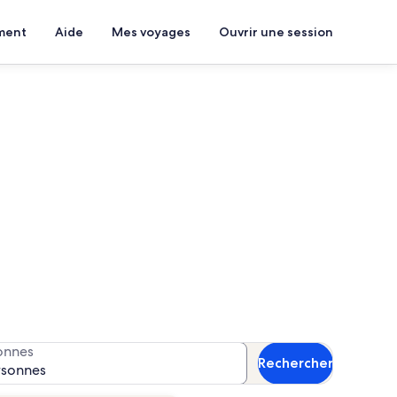
ment
Aide
Mes voyages
Ouvrir une session
naître la disponibilité.
onnes
Rechercher
rsonnes