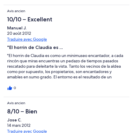
so to reach the nearest towns for shopping, with the nearby
Picos National Park just a little further. If you enjoy this relaxing
Avis ancien
type of location, you don''t worry if it takes a short while to get
anywhere!"
10/10 – Excellent
Manuel J.
20 août 2012
Traduire avec Google
"El horrin de Claudia es ...
"El horrin de Claudia es como un minimuseo encantador, a cada
rincón que miras encuentras un pedazo de tiempos pasados
rescatado para deleitarte la vista. Tanto los vecinos de la aldea
como por supuesto, los propietarios, son encantadores y
amables en sumo grado. El entorno es el resultado de un
impresionante trabajo por parte de la naturaleza y representa a
Asturias en estado puro, tierra de naturaleza desbordada,
0
apacible y embrujadora. Solo hemos encontrado una pega, la
falta de microondas pero, encantados con la paz y belleza del
Avis ancien
entorno no nos ha parecido nada importante. Manolo y
Eugenia."
8/10 – Bien
Jose C.
14 mars 2012
Traduire avec Google