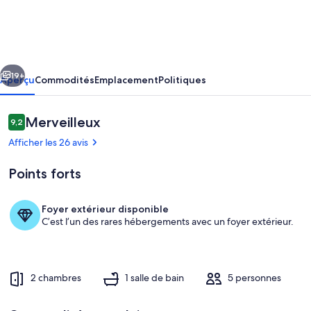
Chalet
-
Tanda,
cédent
Suivant
Ponga
19+
Aperçu
Commodités
Emplacement
Politiques
Avis
Merveilleux
9,2
9,2 sur 10 –
Afficher les 26 avis
Points forts
Foyer extérieur disponible
C’est l’un des rares hébergements avec un foyer extérieur.
Restauration en plein air
2 chambres
1 salle de bain
5 personnes