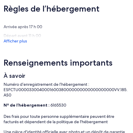
Onis
(14 avis)
(28 avis)
Règles de l’hébergement
Arrivée après 17 h 00
Départ avant 11 h 00
Afficher plus
Renseignements importants
À savoir
Numéro d’enregistrement de l’hébergement :
ESFCTU0000330040001600380000000000000000000VV.185.
AS0
Nº de l’hébergement :
6165530
Des frais pour toute personne supplémentaire peuvent être
facturés et dépendent de la politique de l'hébergement
Une pièce d'identité officielle avec photo et un dépôt de garantie