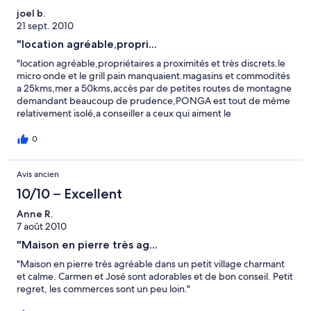
joel b.
21 sept. 2010
"location agréable,propri...
"location agréable,propriétaires a proximités et très discrets.le
micro onde et le grill pain manquaient.magasins et commodités
a 25kms,mer a 50kms,accès par de petites routes de montagne
demandant beaucoup de prudence,PONGA est tout de mème
relativement isolé,a conseiller a ceux qui aiment le
calme,panorama magnifique.sans regrets"
0
Avis ancien
10/10 – Excellent
Anne R.
7 août 2010
"Maison en pierre très ag...
"Maison en pierre très agréable dans un petit village charmant
et calme. Carmen et José sont adorables et de bon conseil. Petit
regret, les commerces sont un peu loin."