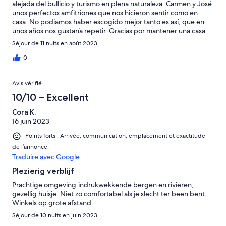
alejada del bullicio y turismo en plena naturaleza. Carmen y José
unos perfectos amfitriones que nos hicieron sentir como en
casa. No podiamos haber escogido mejor tanto es así, que en
unos años nos gustaría repetir. Gracias por mantener una casa
con tanta autenticidad.
Séjour de 11 nuits en août 2023
0
Avis vérifié
10/10 – Excellent
Cora K.
16 juin 2023
Points forts : Arrivée, communication, emplacement et exactitude
de l’annonce.
Traduire avec Google
Plezierig verblijf
Prachtige omgeving:indrukwekkende bergen en rivieren,
gezellig huisje. Niet zo comfortabel als je slecht ter been bent.
Winkels op grote afstand.
Séjour de 10 nuits en juin 2023