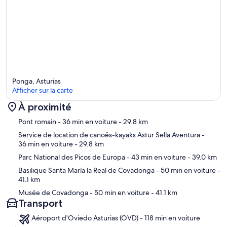
Ponga, Asturias
Afficher sur la carte
À proximité
Carte
Pont romain
- 36 min en voiture
- 29.8 km
Service de location de canoës-kayaks Astur Sella Aventura
-
36 min en voiture
- 29.8 km
Parc National des Picos de Europa
- 43 min en voiture
- 39.0 km
Basilique Santa María la Real de Covadonga
- 50 min en voiture
-
41.1 km
Musée de Covadonga
- 50 min en voiture
- 41.1 km
Transport
Aéroport d'Oviedo Asturias (OVD) - 118 min en voiture