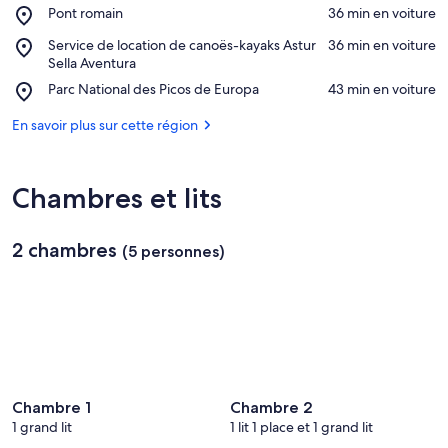
Place,
Pont romain
‪36 min en voiture‬
Pont
Afficher sur la carte
Place,
Service de location de canoës-kayaks Astur
‪36 min en voiture‬
romain
Service
Sella Aventura
de
Place,
Parc National des Picos de Europa
‪43 min en voiture‬
location
Parc
de
National
En savoir plus sur cette région
canoës-
des
kayaks
Picos
Astur
de
Sella
Chambres et lits
Europa
Aventura
2 chambres
(5 personnes)
Chambre 1
Chambre 2
1 grand lit
1 lit 1 place et 1 grand lit