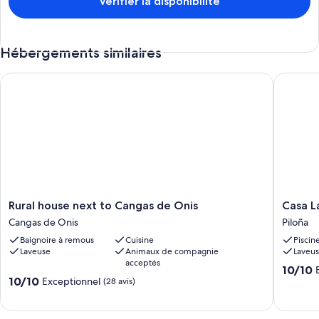
Vérifier la disponibilité
Hébergements similaires
Rural house next to Cangas de Onis
Casa Lar
Rural
Casa
Rural house next to Cangas de Onis
Casa L
house
Larriond
Cangas de Onis
Piloña
next
31
Baignoire à remous
Cuisine
Piscin
to
for
Laveuse
Animaux de compagnie
Laveu
Cangas
4
acceptés
de
people
10.0
10/10
10.0
Onis
10/10
Piloña
Exceptionnel
sur
(28 avis)
sur
Cangas
10,
10,
de
Exceptio
Exceptionnel,