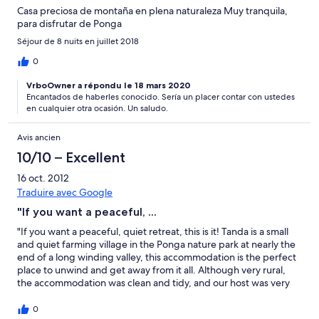
Casa preciosa de montaña en plena naturaleza Muy tranquila,
para disfrutar de Ponga
Séjour de 8 nuits en juillet 2018
0
VrboOwner a répondu le 18 mars 2020
Encantados de haberles conocido. Sería un placer contar con ustedes
en cualquier otra ocasión. Un saludo.
Avis ancien
10/10 – Excellent
16 oct. 2012
Traduire avec Google
"If you want a peaceful, ...
"If you want a peaceful, quiet retreat, this is it! Tanda is a small
and quiet farming village in the Ponga nature park at nearly the
end of a long winding valley, this accommodation is the perfect
place to unwind and get away from it all. Although very rural,
the accommodation was clean and tidy, and our host was very
helpful in providing good information about local walks.
Considering how remote it felt, it still only takes half an hour or
0