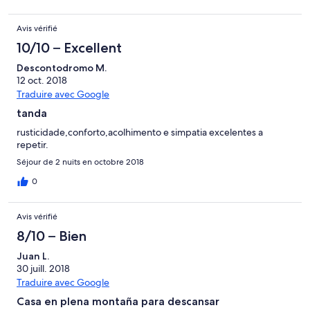
platos, cubiertos, muebles, paredes... Nos fuimos al día
siguiente perdiendo el alquiler pero ganando en felicidad en
Avis vérifié
nuestras vacaciones. La primera vez que me encuentro en una
situación como esta.. Menos mal que rápidamente encontramos
10/10 – Excellent
otro alojamiento
Descontodromo M.
12 oct. 2018
Traduire avec Google
tanda
rusticidade,conforto,acolhimento e simpatia excelentes a
repetir.
Séjour de 2 nuits en octobre 2018
0
Avis vérifié
8/10 – Bien
Juan L.
30 juill. 2018
Traduire avec Google
Casa en plena montaña para descansar