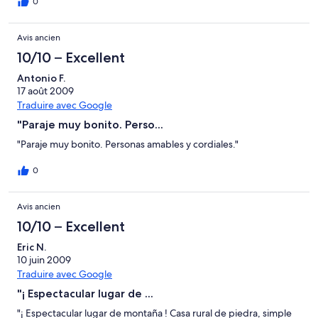
quite a lot and this was a really good find, worth the money for
0
sure."
Avis ancien
10/10 – Excellent
Antonio F.
17 août 2009
Traduire avec Google
"Paraje muy bonito. Perso...
"Paraje muy bonito. Personas amables y cordiales."
0
Avis ancien
10/10 – Excellent
Eric N.
10 juin 2009
Traduire avec Google
"¡ Espectacular lugar de ...
"¡ Espectacular lugar de montaña ! Casa rural de piedra, simple