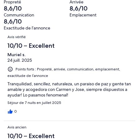
1 avis
Propreté
Arrivée
d’après
8,6/10
8,6/10
sur 26.
1 avis
Communication
Emplacement
sur 26.
8,6/10
Exactitude de l’annonce
Avis
Avis vérifié
10/10 – Excellent
Muriel s.
24 juill. 2025
Points forts : Propreté, arrivée, communication, emplacement,
exactitude de l’annonce
Tranquilidad, sencillez, naturaleza, un paraiso de paz y gente tan
amable y acogedora con Carmen y Jose, siempre dispuestos a
ayudar! Lo pasamos fenomenal!
Séjour de 7 nuits en juillet 2025
0
Avis ancien
10/10 – Excellent