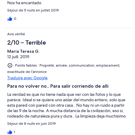
Nos ha encantado
Séjour de 5 nuits en juillet 2019
0
Avis vérifié
2/10 – Terrible
María Teresa G.
12 juill. 2019
Points faibles : Propreté, arrivée, communication, emplacement,
exactitude de l’annonce
Traduire avec Google
Para no volver no.. Para salir corriendo de alli
La verdad es que no tiene nada que ver con las fotos y lo que
parece. Ideal si se quiere uno aislar del mundo entero, solo que
esta pared con pared con otra casa.. No hay ni un ruido a partir
de las 9 de la noche. A mucha distancia de la civilización, eso si,
rodeado de naturaleza pura y dura.. La limpieza deja muchísimo
que desear. Al entrar el olor era penetrante, los mantelillos de
Séjour de 8 nuits en juin 2019
plástico individuales estaban llenos de manchas de comida
anterior, te pegabas en todo, y digo todo, lo que tocabas,
1