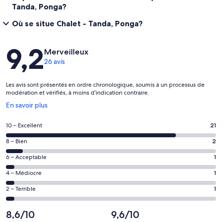
Tanda, Ponga?
Où se situe Chalet - Tanda, Ponga?
Avis
9,2
Merveilleux
26 avis
Les avis sont présentés en ordre chronologique, soumis à un processus de
modération et vérifiés, à moins d’indication contraire.
S’ouvre
En savoir plus
dans
une
Note
10 – Excellent
21
nouvelle
de 10
fenêtre
Note
8 – Bien
2
–
de 8
Excellent,
Note
6 – Acceptable
1
–
d’après
de 6
Bien,
Note
4 – Médiocre
1
21 avis
–
d’après
de 4
sur 26.
Acceptable,
Note
2 – Terrible
1
2 avis
–
d’après
de 2
sur 26.
Médiocre,
1 avis
–
8,6/10
9,6/10
d’après
sur 26.
Terrible,