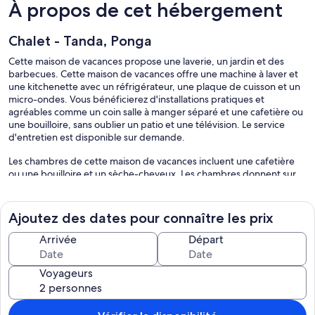
À propos de cet hébergement
Chalet - Tanda, Ponga
Cette maison de vacances propose une laverie, un jardin et des
barbecues. Cette maison de vacances offre une machine à laver et
une kitchenette avec un réfrigérateur, une plaque de cuisson et un
micro-ondes. Vous bénéficierez d'installations pratiques et
agréables comme un coin salle à manger séparé et une cafetière ou
une bouilloire, sans oublier un patio et une télévision. Le service
d'entretien est disponible sur demande.
Les chambres de cette maison de vacances incluent une cafetière
ou une bouilloire et un sèche-cheveux. Les chambres donnent sur
un patio. Les chambres ont une kitchenette avec un réfrigérateur,
une plaque de cuisson, un micro-ondes et un coin salle à manger
séparé. Les salles de bain possèdent une douche. Un service de
Ajoutez des dates pour connaître les prix
ménage est fourni sur demande.
Arrivée
Départ
Les activités de loisir répertoriées ci-dessous sont accessibles
directement sur place ou à proximité. Ces activités peuvent faire
Voyageurs
l'objet de frais supplémentaires.