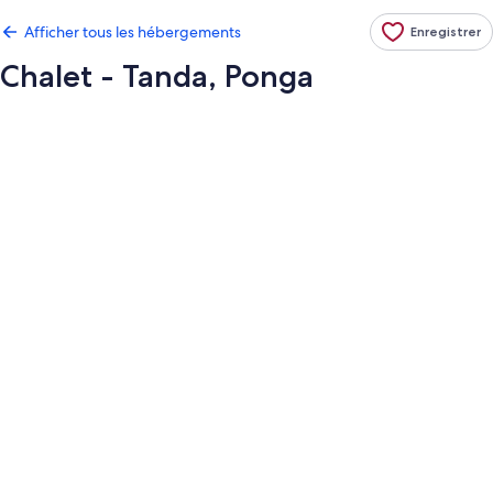
Afficher tous les hébergements
Enregistrer
Chalet - Tanda, Ponga
Galerie
de
photos
de
l’hébergement