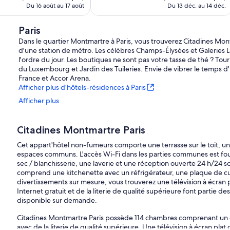
de
de
Du 16 août au 17 août
Du 13 déc. au 14 déc.
184 $ CA
164 $ CA
Paris
Dans le quartier Montmartre à Paris, vous trouverez Citadines Mon
d'une station de métro. Les célèbres Champs-Élysées et Galeries La
l'ordre du jour. Les boutiques ne sont pas votre tasse de thé ? T
du Luxembourg et Jardin des Tuileries. Envie de vibrer le temps d'u
France et Accor Arena.
Afficher plus d’hôtels-résidences à Paris
Afficher plus
Citadines Montmartre Paris
Cet appart'hôtel non-fumeurs comporte une terrasse sur le toit, un 
espaces communs. L'accès Wi-Fi dans les parties communes est fou
sec / blanchisserie, une laverie et une réception ouverte 24 h/24 
comprend une kitchenette avec un réfrigérateur, une plaque de cui
divertissements sur mesure, vous trouverez une télévision à écran pla
Internet gratuit et de la literie de qualité supérieure font partie d
disponible sur demande.
Citadines Montmartre Paris possède 114 chambres comprenant un co
avec de la literie de qualité supérieure. Une télévision à écran pla