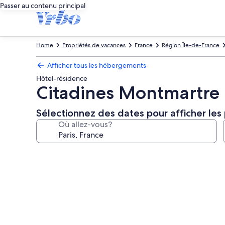
Passer au contenu principal
Home
Propriétés de vacances
France
Région Île-de-France
Afficher tous les hébergements
Hôtel-résidence
Citadines Montmartre 
Sélectionnez des dates pour afficher les 
Où allez-vous?
Galerie
de
photos
de
l’hébergement