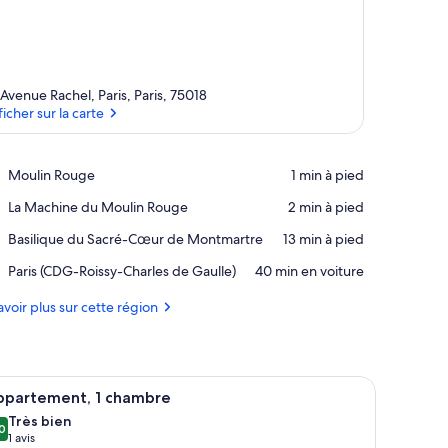
 Avenue Rachel, Paris, Paris, 75018
ficher sur la carte
Afficher sur la carte
Place,
Moulin Rouge
‪1 min à pied‬
Moulin
Place,
La Machine du Moulin Rouge
‪2 min à pied‬
Rouge
La
Place,
Basilique du Sacré-Cœur de Montmartre
‪13 min à pied‬
Machine
Basilique
du
Airport,
Paris (CDG-Roissy-Charles de Gaulle)
‪40 min en voiture‬
du
Moulin
Paris
Sacré-
Rouge
(CDG-
avoir plus sur cette région
Cœur
Roissy-
de
Charles
Montmartre
de
Gaulle)
ydable et des armoires en bois.
 une vue sur la ville depuis un balcon et un mur orné d’une carte et de texte
fficher
Un salon moderne avec un canapé gris, une pe
8
ppartement, 1 chambre
outes
Très bien
s
0
,0 sur 10
(1 avis)
1 avis