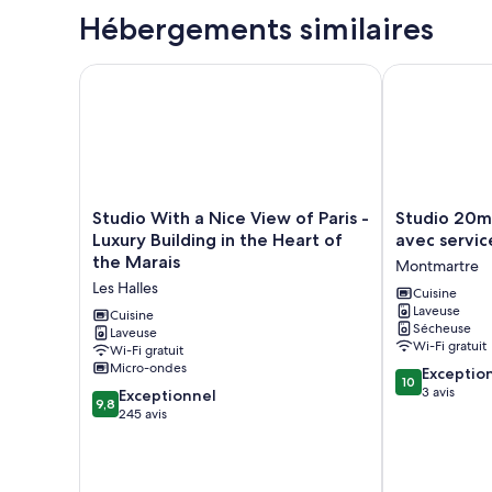
Studio
Hébergements similaires
Studio With a Nice View of Paris - Luxury Building i
Studio 20m2 d
Studio
Studio
Studio With a Nice View of Paris -
Studio 20m
With
20m2
Luxury Building in the Heart of
avec servic
a
dans
the Marais
Montmartre
Nice
résidence
Les Halles
View
avec
Cuisine
Laveuse
of
services
Cuisine
Sécheuse
Paris
Laveuse
hôteliers
Wi-Fi gratuit
Wi-Fi gratuit
-
Montmartre
Micro-ondes
10.0
Luxury
Exceptio
10
sur
Building
3 avis
9.8
Exceptionnel
9,8
10,
in
sur
245 avis
Exceptionnel,
the
10,
3 avis
Heart
Exceptionnel,
of
245 avis