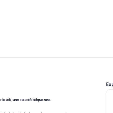
Hall
Salle à déje
Exp
 le toit, une caractéristique rare.