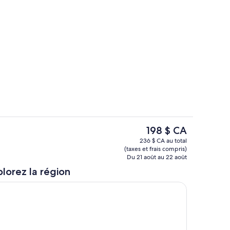
Machine distributrice
Le
198 $ CA
prix
uner
Chambre
236 $ CA au total
actuel
(taxes et frais compris)
est
Du 21 août au 22 août
de 198 $ CA
lorez la région