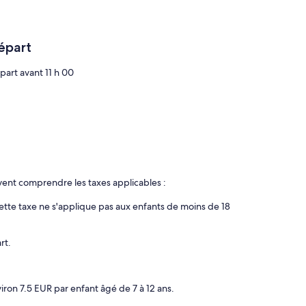
teur, une plaque de cuisson, un micro-ondes et une
 de bain comprennent un ensemble douche/baignoire avec un
épart
i. Des bureaux et un téléphone sont également disponibles.
 ventilateurs. Un service de ménage est fourni sur
part avant 11 h 00
uvent comprendre les taxes applicables :
 Cette taxe ne s'applique pas aux enfants de moins de 18
rt.
iron 7.5 EUR par enfant âgé de 7 à 12 ans.