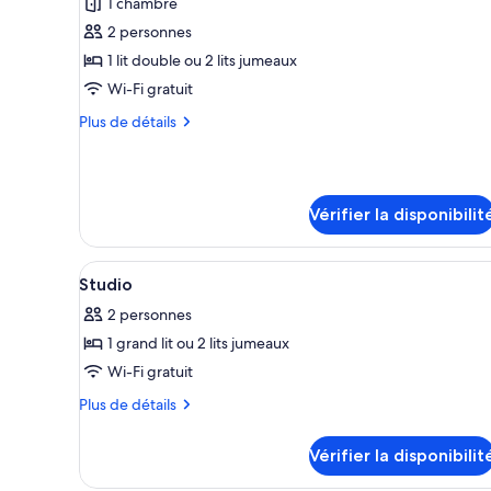
1 chambre
photos
pour
2 personnes
ce
1 lit double ou 2 lits jumeaux
type
Wi-Fi gratuit
de
Plus
Plus de détails
chambre :
de
Studio
détails
pour
Studio
Vérifier la disponibilit
Afficher
Chambre
9
Studio
toutes
2 personnes
les
1 grand lit ou 2 lits jumeaux
photos
pour
Wi-Fi gratuit
ce
Plus
Plus de détails
type
de
détails
de
Vérifier la disponibilit
pour
chambre :
Studio