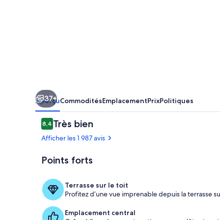
Citadines
Montmartre
Paris
37+
Aperçu
Commodités
Emplacement
Prix
Politiques
Avis
Très bien
8,4
8,4 sur 10 –
Afficher les 1 987 avis
Points forts
Extérieur
Terrasse sur le toit
Profitez d’une vue imprenable depuis la terrasse sur
Emplacement central