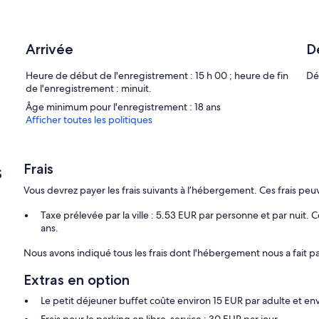
étoiles, les chambres possèdent une kitchenette avec un réfrigéra
batterie de cuisine, de la vaisselle et des ustensiles. Les salles
pommeau de douche à « effet pluie ».
Arrivée
D
Cet appart'hôtel de Paris offre l'accès gratuit à Internet par Wi-F
De plus, les chambres possèdent un fer / une planche à repasser et
Heure de début de l'enregistrement : 15 h 00 ; heure de fin
Dé
demande.
de l'enregistrement : minuit.
Âge minimum pour l'enregistrement : 18 ans
Afficher toutes les politiques
s
Frais
Vous devrez payer les frais suivants à l’hébergement. Ces frais pe
Taxe prélevée par la ville : 5.53 EUR par personne et par nuit.
ans.
Nous avons indiqué tous les frais dont l'hébergement nous a fait pa
Extras en option
Le petit déjeuner buffet coûte environ 15 EUR par adulte et env