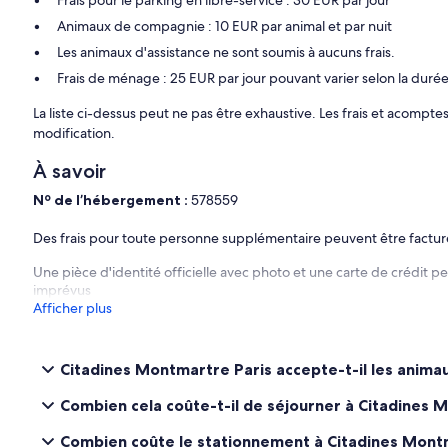
Frais pour le parking en libre-service : 30 EUR par jour
Animaux de compagnie : 10 EUR par animal et par nuit
Les animaux d'assistance ne sont soumis à aucuns frais.
Frais de ménage : 25 EUR par jour pouvant varier selon la durée
La liste ci-dessus peut ne pas être exhaustive. Les frais et acompt
modification.
À savoir
Nº de l’hébergement :
578559
Des frais pour toute personne supplémentaire peuvent être factu
Une pièce d'identité officielle avec photo et une carte de crédit p
imprévus
Afficher plus
Citadines Montmartre Paris accepte-t-il les anim
Combien cela coûte-t-il de séjourner à Citadines 
Combien coûte le stationnement à Citadines Mont