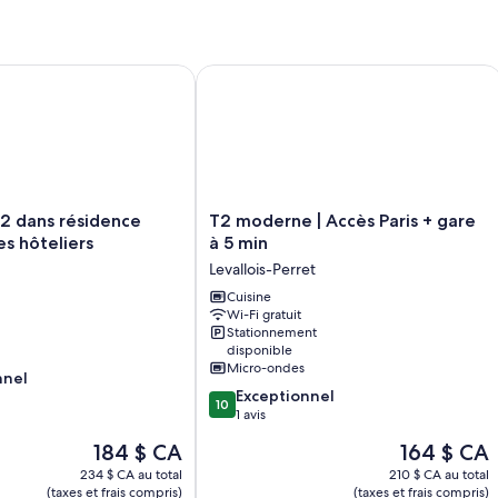
Studio
O
With
Be
With
Balcony
B
Ap
Or
Balcony
A
Terrace
n the Heart of the Marais
ans résidence avec services hôteliers
T2 moderne | Accès Paris + gare à 5 
Or
Terrace
T2
2 dans résidence
T2 moderne | Accès Paris + gare
moderne
es hôteliers
à 5 min
|
Levallois-Perret
Accès
Paris
Cuisine
Wi-Fi gratuit
+
Stationnement
gare
disponible
à
Micro-ondes
nnel
5
10.0
Exceptionnel
min
10
sur
1 avis
Levallois-
10,
Perret
Le
Le
184 $ CA
164 $ CA
Exceptionnel,
prix
prix
1 avis
234 $ CA au total
210 $ CA au total
est
est
(taxes et frais compris)
(taxes et frais compris)