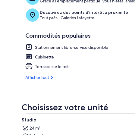
Grâce à l’emplacement pratique, vous n’êtes jamais
Découvrez des points d’intérêt à proximité
Tout près : Galeries Lafayette
Commodités populaires
Stationnement libre-service disponible
Cuisinette
Terrasse sur le toit
Afficher tout
Choisissez votre unité
Afficher
Une cuisine moderne avec des c
7
Studio
toutes
24 m²
les