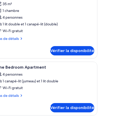
hotos
35 m²
our
1 chambre
e
4 personnes
ype
1 lit double et 1 canapé-lit (double)
e
Wi-Fi gratuit
hambre :
ppartement,
us
us de détails
tails
hambre
Vérifier la disponibilité
ur
partement,
fficher
Chambre
8
ambre
ne Bedroom Apartment
outes
4 personnes
s
1 canapé-lit (jumeau) et 1 lit double
hotos
our
Wi-Fi gratuit
e
us
us de détails
ype
tails
e
Vérifier la disponibilité
ur
hambre :
ne