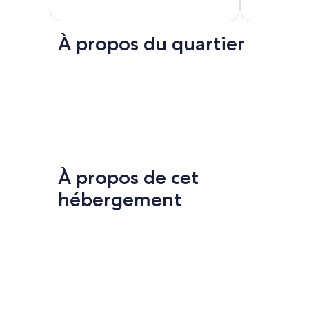
the
Marais
Les
Halles
À propos du quartier
À propos de cet
hébergement