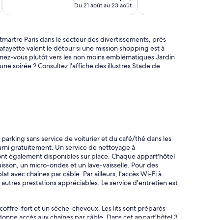
de
Du 21 août au 23 août
Du
315 $ CA
tmartre Paris dans le secteur des divertissements, près
fayette valent le détour si une mission shopping est à
ournez-vous plutôt vers les non moins emblématiques Jardin
ne soirée ? Consultez l'affiche des illustres Stade de
parking sans service de voiturier et du café/thé dans les
rni gratuitement. Un service de nettoyage à
sont également disponibles sur place. Chaque appart'hôtel
sson, un micro-ondes et un lave-vaisselle. Pour des
t avec chaînes par câble. Par ailleurs, l'accès Wi-Fi à
es autres prestations appréciables. Le service d'entretien est
ffre-fort et un sèche-cheveux. Les lits sont préparés
t donne accès aux chaînes par câble. Dans cet appart'hôtel 3