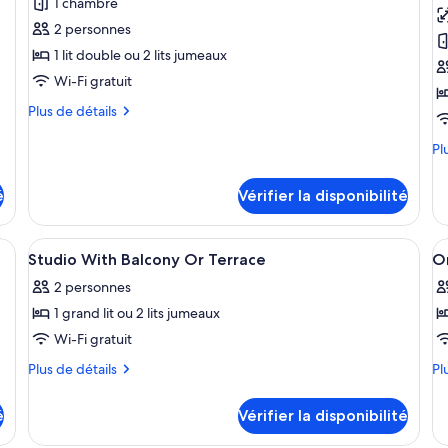
1 chambre
photos
p
pour
p
2 personnes
ce
c
1 lit double ou 2 lits jumeaux
type
t
Wi-Fi gratuit
de
d
Plus
Plus de détails
chambre :
c
de
Studio
A
détails
Pl
Pl
pour
(Balcony
1
de
Studio
dé
or
c
é
Vérifier la disponibilité
(Balcony
po
Terrace)
or
Ap
Terrace)
1
Afficher
Chambre
A
7
ch
Studio With Balcony Or Terrace
O
toutes
t
2 personnes
les
le
1 grand lit ou 2 lits jumeaux
photos
p
pour
p
Wi-Fi gratuit
ce
c
Plus
Pl
Plus de détails
Pl
type
t
de
de
détails
dé
de
d
é
Vérifier la disponibilité
pour
po
chambre :
c
Studio
O