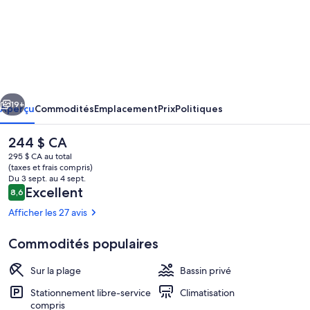
de
l’hébergement
Isla
Quimera
San
cédent
Suivant
Blas
19+
Aperçu
Commodités
Emplacement
Prix
Politiques
Only
Le
244 $ CA
Adults
prix
295 $ CA au total
actuel
(taxes et frais compris)
est
Du 3 sept. au 4 sept.
de 244 $ CA
Avis
Excellent
8,6
8,6 sur 10 –
Afficher les 27 avis
Commodités populaires
Chambre
Sur la plage
Bassin privé
Stationnement libre-service
Climatisation
compris