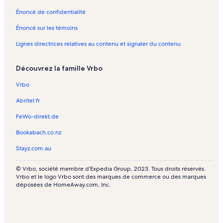
s
Énoncé de confidentialité
:
l
Énoncé sur les témoins
i
Lignes directrices relatives au contenu et signaler du contenu
e
n
o
Découvrez la famille Vrbo
u
v
Vrbo
r
a
Abritel.fr
n
t
FeWo-direkt.de
l
Bookabach.co.nz
a
p
Stayz.com.au
a
g
© Vrbo, société membre d’Expedia Group, 2023. Tous droits réservés.
e
Vrbo et le logo Vrbo sont des marques de commerce ou des marques
déposées de HomeAway.com, Inc.