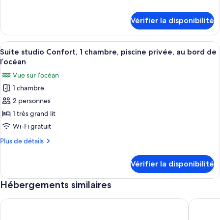
Chambre
de
Standard,
détails
Vérifier la disponibilité
pour
1
Chambre
chambre,
Standard,
Afficher
Une chambre avec un lit, une fenêtre 
piscine
5
1
Suite studio Confort, 1 chambre, piscine privée, au bord de
toutes
chambre,
privée,
l’océan
piscine
les
vue
Vue sur l’océan
privée,
photos
sur
vue
1 chambre
pour
la
sur
2 personnes
ce
la
mer
mer
type
1 très grand lit
de
Wi-Fi gratuit
chambre :
Plus
Plus de détails
Suite
de
studio
détails
Vérifier la disponibilité
pour
Confort,
Suite
1
Hébergements similaires
studio
chambre,
Confort,
1
Charming Ocean View Retreat, Matanchen Bay
Casa Kar
piscine
chambre,
privée,
piscine