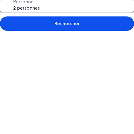
Personnes
Rechercher
Galerie
de
photos