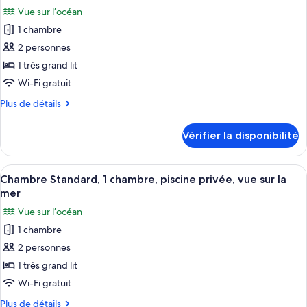
toutes
1
grand
Vue sur l’océan
très
les
lit,
grand
1 chambre
photos
piscine
lit,
pour
2 personnes
privée,
piscine
ce
privée,
1 très grand lit
au
au
type
bord
Wi-Fi gratuit
bord
de
de
de
Plus
Plus de détails
chambre :
l’océan
l’océan
de
Chambre
détails
Vérifier la disponibilité
pour
supérieure,
Chambre
piscine
supérieure,
Afficher
Une chambre dotée d’un grand lit, de 
privée,
3
piscine
Chambre Standard, 1 chambre, piscine privée, vue sur la
toutes
vue
privée,
mer
vue
les
sur
Vue sur l’océan
sur
photos
l’océan
l’océan
1 chambre
pour
2 personnes
ce
type
1 très grand lit
de
Wi-Fi gratuit
chambre :
Plus
Plus de détails