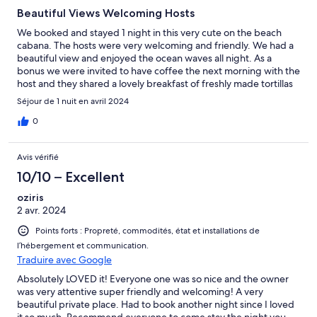
Beautiful Views Welcoming Hosts
We booked and stayed 1 night in this very cute on the beach
cabana. The hosts were very welcoming and friendly. We had a
beautiful view and enjoyed the ocean waves all night. As a
bonus we were invited to have coffee the next morning with the
host and they shared a lovely breakfast of freshly made tortillas
and cheese creme & veggies.
Séjour de 1 nuit en avril 2024
0
Avis vérifié
10/10 – Excellent
oziris
2 avr. 2024
Points forts : Propreté, commodités, état et installations de
l’hébergement et communication.
Traduire avec Google
Absolutely LOVED it! Everyone one was so nice and the owner
was very attentive super friendly and welcoming! A very
beautiful private place. Had to book another night since I loved