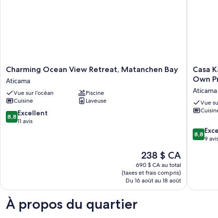
au
privée,
bord
au
bord
de
de
l’océan
l’océan
Charming
Casa
Charming Ocean View Retreat, Matanchen Bay
Casa K
Ocean
Karina
Own Pr
Aticama
View
Spectac
Aticama
Vue sur l’océan
Piscine
Retreat,
Ocean
Cuisine
Laveuse
Matanchen
View
Vue su
Cuisin
Bay
From
8.8
Excellent
8,8
Aticama
Your
sur
11 avis
Own
10,
8.8
Exce
8,8
Private
Excellent,
sur
9 avi
Pool
11 avis
10,
Le
238 $ CA
Aticama
Excellen
prix
9 avis
690 $ CA au total
est
(taxes et frais compris)
de
Du 16 août au 18 août
238 $ CA
À propos du quartier