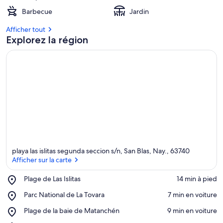
Barbecue
Jardin
Afficher tout
Explorez la région
playa las islitas segunda seccion s/n, San Blas, Nay., 63740
Afficher sur la carte
Place,
Plage de Las Islitas
‪14 min à pied‬
Plage
Afficher sur la carte
Place,
Parc National de La Tovara
‪7 min en voiture‬
de
Parc
Las
Place,
Plage de la baie de Matanchén
‪9 min en voiture‬
National
Islitas
Plage
de