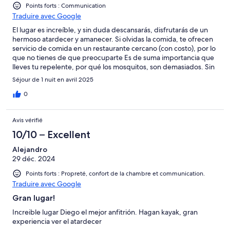
Points forts : Communication
Traduire avec Google
El lugar es increíble, y sin duda descansarás, disfrutarás de un
hermoso atardecer y amanecer. Si olvidas la comida, te ofrecen
servicio de comida en un restaurante cercano (con costo), por lo
que no tienes de que preocuparte Es de suma importancia que
lleves tu repelente, por qué los mosquitos, son demasiados. Sin
embargo, y para ser sincero, por el precio, creo que pueden
Séjour de 1 nuit en avril 2025
ofrecer un poco más y mejorar la calidad, incluso hacerle
mantenimiento al lugar, sería bueno. Esto no limita que pases
0
una buena estancia y que disfrutes cada momento ahí.
Avis vérifié
10/10 – Excellent
Alejandro
29 déc. 2024
Points forts : Propreté, confort de la chambre et communication.
Traduire avec Google
Gran lugar!
Increible lugar Diego el mejor anfitrión. Hagan kayak, gran
experiencia ver el atardecer