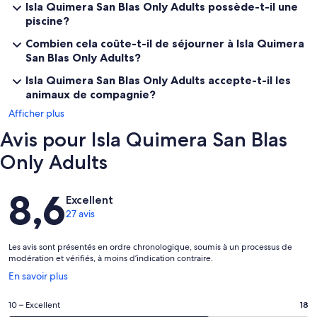
Isla Quimera San Blas Only Adults possède-t-il une
piscine?
Combien cela coûte-t-il de séjourner à Isla Quimera
San Blas Only Adults?
Isla Quimera San Blas Only Adults accepte-t-il les
animaux de compagnie?
Afficher plus
Avis pour Isla Quimera San Blas
Only Adults
Avis
8,6
Excellent
27 avis
Les avis sont présentés en ordre chronologique, soumis à un processus de
modération et vérifiés, à moins d’indication contraire.
S’ouvre
En savoir plus
dans
une
Note
10 – Excellent
18
nouvelle