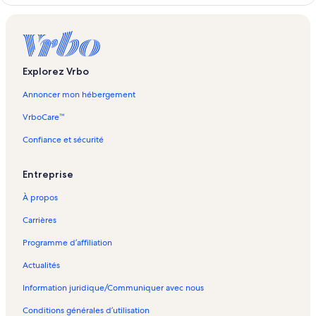
c
a
l
a
–
Explorez Vrbo
P
r
Annoncer mon hébergement
o
p
VrboCare™
r
i
Confiance et sécurité
é
t
Entreprise
é
s
À propos
d
e
Carrières
v
a
Programme d’affiliation
c
a
Actualités
n
Information juridique/Communiquer avec nous
c
e
Conditions générales d’utilisation