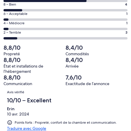
de 10
fenêtre
Note
8 – Bien
4
–
de 8
Excellent,
Note
6 – Acceptable
1
–
d’après
de 6
Bien,
Note
4 – Médiocre
1
18 avis
–
d’après
de 4
sur 27.
Acceptable,
Note
2 – Terrible
3
4 avis
–
d’après
de 2
sur 27.
Médiocre,
1 avis
–
8,8/10
8,4/10
d’après
sur 27.
Terrible,
1 avis
Propreté
Commodités
d’après
8,8/10
8,4/10
sur 27.
3 avis
État et installations de
Arrivée
sur 27.
l’hébergement
8,8/10
7,6/10
Communication
Exactitude de l’annonce
Avis
Avis vérifié
10/10 – Excellent
Erin
10 avr. 2024
Points forts : Propreté, confort de la chambre et communication.
Traduire avec Google