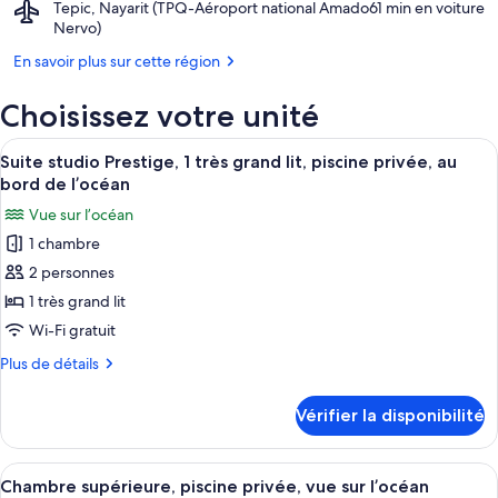
Airport,
Tepic, Nayarit (TPQ-Aéroport national Amado
‪61 min en voiture‬
de
La
Tepic,
Nervo)
la
Tovara
Nayarit
baie
En savoir plus sur cette région
(TPQ-
de
Aéroport
Matanchén
Choisissez votre unité
national
Amado
Afficher
Nervo)
Une chambre avec un grand lit, une vue
3
Suite studio Prestige, 1 très grand lit, piscine privée, au
toutes
bord de l’océan
les
Vue sur l’océan
photos
1 chambre
pour
2 personnes
ce
type
1 très grand lit
de
Wi-Fi gratuit
chambre :
Plus
Plus de détails
Suite
de
studio
détails
Vérifier la disponibilité
pour
Prestige,
Suite
1
studio
Afficher
Une chambre avec un grand lit, un pla
très
4
Prestige,
Chambre supérieure, piscine privée, vue sur l’océan