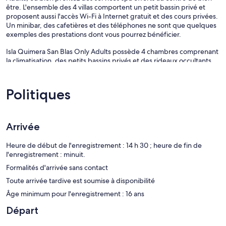
être. L'ensemble des 4 villas comportent un petit bassin privé et
proposent aussi l'accès Wi-Fi à Internet gratuit et des cours privées.
Un minibar, des cafetières et des téléphones ne sont que quelques
exemples des prestations dont vous pourrez bénéficier.
Isla Quimera San Blas Only Adults possède 4 chambres comprenant
la climatisation, des petits bassins privés et des rideaux occultants.
Les clients peuvent surfer sur le Web grâce à l'accès gratuit à
Internet sans fil (vitesse : 50 Mbit/s ou plus).Une cafetière ou une
bouilloire et un minibar sont fournis. Les salles de bain possèdent
Politiques
une baignoire ou une douche. Un service de ménage est proposé
tous les jours et une literie hypoallergénique est disponible sur
demande.
Arrivée
L'hébergement est doté de 4 piscines extérieures.
Les activités de loisir répertoriées ci-dessous sont accessibles
Heure de début de l'enregistrement : 14 h 30 ; heure de fin de
directement sur place ou à proximité. Ces activités peuvent faire
l'enregistrement : minuit.
l'objet de frais supplémentaires.
Formalités d'arrivée sans contact
Vous pouvez savourer un moment de détente et de douceur grâce
Toute arrivée tardive est soumise à disponibilité
à la gamme complète de soins proposés dans le spa de cette villa.
Âge minimum pour l'enregistrement : 16 ans
Le spa comprend un hammam. Le spa est ouvert tous les jours.
Départ