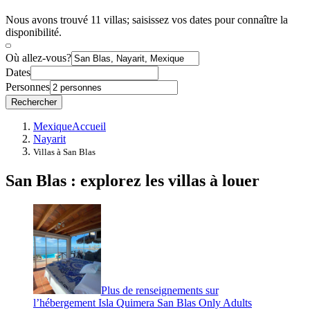
Nous avons trouvé 11 villas; saisissez vos dates pour connaître la
disponibilité.
Où allez-vous?
Dates
Personnes
Rechercher
Mexique
Accueil
Nayarit
Villas à San Blas
San Blas : explorez les villas à louer
Plus de renseignements sur
l’hébergement Isla Quimera San Blas Only Adults