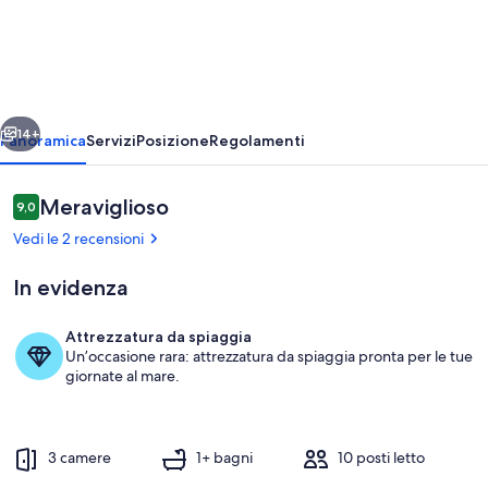
Appartamento
con
piscina
in
ietro
Avanti
villa
14+
Panoramica
Servizi
Posizione
Regolamenti
sul
mare
Recensioni
Meraviglioso
9,0
9,0 su 10
Vedi le 2 recensioni
In evidenza
Attrezzatura da spiaggia
Un’occasione rara: attrezzatura da spiaggia pronta per le tue
giornate al mare.
3 camere
1+ bagni
10 posti letto