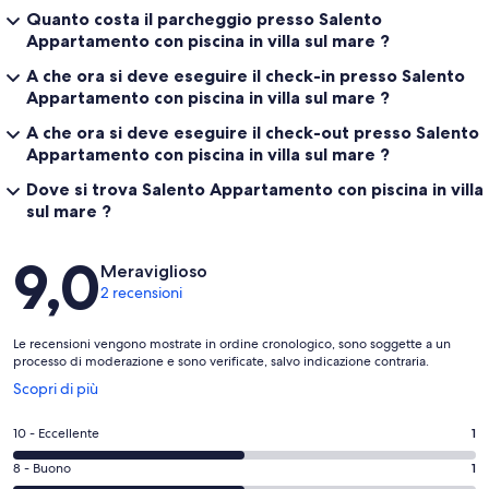
Quanto costa il parcheggio presso Salento
Appartamento con piscina in villa sul mare ?
A che ora si deve eseguire il check-in presso Salento
Appartamento con piscina in villa sul mare ?
A che ora si deve eseguire il check-out presso Salento
Appartamento con piscina in villa sul mare ?
Dove si trova Salento Appartamento con piscina in villa
sul mare ?
Recensioni
9,0
Meraviglioso
2 recensioni
Le recensioni vengono mostrate in ordine cronologico, sono soggette a un
processo di moderazione e sono verificate, salvo indicazione contraria.
Apertura
Scopri di più
in
un’altra
Valutazione
10 - Eccellente
1
finestra
di
Valutazione
8 - Buono
1
10