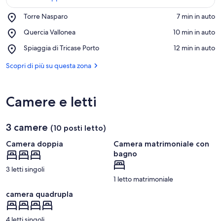
Place,
Torre Nasparo
‪7 min in auto‬
Torre
Vedi sulla mappa
Place,
Quercia Vallonea
‪10 min in auto‬
Nasparo
Quercia
Place,
Spiaggia di Tricase Porto
‪12 min in auto‬
Vallonea
Spiaggia
di
Scopri di più su questa zona
Tricase
Porto
Camere e letti
3 camere
(10 posti letto)
Camera doppia
Camera matrimoniale con
bagno
3 letti singoli
1 letto matrimoniale
camera quadrupla
4 letti singoli