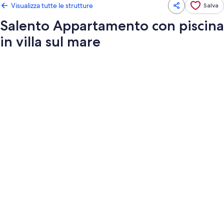
Visualizza tutte le strutture
Salva
Salento Appartamento con piscina
in villa sul mare
Galleria
fotografica
per
Salento