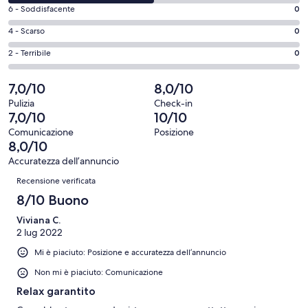
di
-
Valutazione
6 - Soddisfacente
0
8
Eccellente.
di
-
Valutazione
4 - Scarso
0
1
6
Buono.
di
su
-
Valutazione
2 - Terribile
0
1
4
2
Soddisfacente.
di
su
-
recensioni
0
2
7,0/10
8,0/10
2
Scarso.
su
-
recensioni
0
Pulizia
Check-in
2
Terribile.
7,0/10
10/10
su
recensioni
0
2
Comunicazione
Posizione
su
8,0/10
recensioni
2
Accuratezza dell’annuncio
recensioni
Recensioni
Recensione verificata
8/10 Buono
Viviana C.
2 lug 2022
Mi è piaciuto: Posizione e accuratezza dell’annuncio
Non mi è piaciuto: Comunicazione
Relax garantito