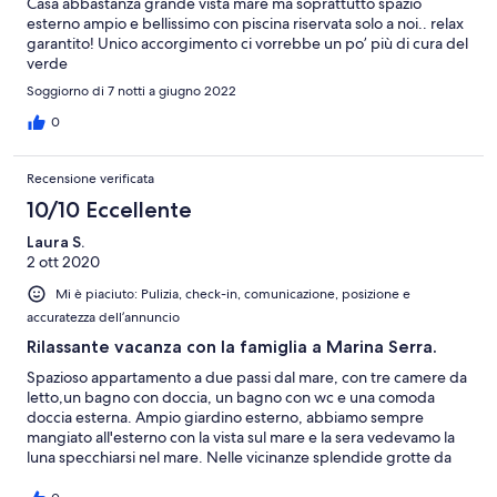
Casa abbastanza grande vista mare ma soprattutto spazio
esterno ampio e bellissimo con piscina riservata solo a noi.. relax
garantito! Unico accorgimento ci vorrebbe un po’ più di cura del
verde
Soggiorno di 7 notti a giugno 2022
0
Recensione verificata
10/10 Eccellente
Laura S.
2 ott 2020
Mi è piaciuto: Pulizia, check-in, comunicazione, posizione e
accuratezza dell’annuncio
Rilassante vacanza con la famiglia a Marina Serra.
Spazioso appartamento a due passi dal mare, con tre camere da
letto,un bagno con doccia, un bagno con wc e una comoda
doccia esterna. Ampio giardino esterno, abbiamo sempre
mangiato all'esterno con la vista sul mare e la sera vedevamo la
luna specchiarsi nel mare. Nelle vicinanze splendide grotte da
visitare anche a nuoto e tanti scogli dai quali i nostri ragazzi si
sono divertiti molto a fare tuffi . Purtroppo tra gli scogli ci sono