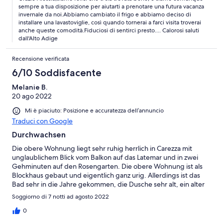
riusciamo vorremmo provarla anche d'inverno, con le piste da
sempre a tua disposizione per aiutarti a prenotare una futura vacanza
neve che iniziano praticamente dentro casa.Difetti?vacanza
invernale da noi.Abbiamo cambiato il frigo e abbiamo deciso di
troppo breve.Straconsigliata!
installare una lavastoviglie, così quando tornerai a farci visita troverai
anche queste comodità.Fiduciosi di sentirci presto.... Calorosi saluti
dall'Alto Adige
Recensione verificata
6/10 Soddisfacente
Melanie B.
20 ago 2022
Mi è piaciuto: Posizione e accuratezza dell’annuncio
Traduci con Google
Durchwachsen
Die obere Wohnung liegt sehr ruhig herrlich in Carezza mit
unglaublichem Blick vom Balkon auf das Latemar und in zwei
Gehminuten auf den Rosengarten. Die obere Wohnung ist als
Blockhaus gebaut und eigentlich ganz urig. Allerdings ist das
Bad sehr in die Jahre gekommen, die Dusche sehr alt, ein alter
Holzrost in der Wanne ist nicht sehr hygienisch, darunter sieht es
Soggiorno di 7 notti ad agosto 2022
auch nicht sauber aus, der Ablauf funktioniert schlecht, ein
Abfluss im Bad im Boden müffelt sehr. Die Matratzen sind
0
durchgelegen, der Laminatboden in der ganzen Wohnung