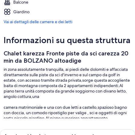
Balcone
Giardino
Vai ai dettagli delle camere e dei letti
Informazioni su questa struttura
Chalet karezza Fronte piste da sci carezza 20
min da BOLZANO altoadige
in zona assolutamente tranquilla, ai piedi delle dolomiti e affacciata
direttamente sulle piste da sci d'inverno e sul campo da golf in
estate, con accesso tramite strada privata,sorge questa accogliente
baita di montagna composta da 2 appartamenti indipendenti.Al
piano terra unità composta da grande soggiorno con divano letto,
angolo cottura,una
camera matrimoniale e una con due letti a castello,spazioso bagno
con doccia, un comodo ripostiglio per valige , sci e oggetti di ogni
sorta.piccolo giardino.Al piano superiore appartamento
interamente rivestito di legno finlandese con 3 stanze da letto, una
matrimoniale,una matrimoniale con letto aggiunto ,una con letto a
castello per un totale di 8 posti letto.soggiorno con angolo cottura e