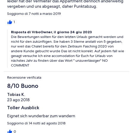
leider hat der Vermieter das Appartment dennoch anderweitig
vergeben und uns abgesagt, daher Punktabzug.
Soggiorno di 7 notti a marzo 2019
1
Risposta di VrboOwner, il giorno 24 giu 2023
Die Bewertungen sollten für den letzten Urlaub gemacht werden und
nicht für den zukünftigen. Sie haben 3 Sterne anstatt von 5 gegeben,
nur weil das Chalet bereits für den Zeitraum Fasching 2020 von
andere Kunde gebucht wurde Das ist nicht korrekt. Auf jedem fall wie
gesagt versuche Ich eine accomodation für Euch fur Urlaub von
nächstes Jahr zu finden über das Wort " unzuverlässiger" NO
COMMENT
Recensione verificata
8/10 Buono
Tobias K.
23 ago 2018
Toller Ausblick
Eignet sich wunderbar zum wandern
Soggiorno di 14 notti ad agosto 2018
0