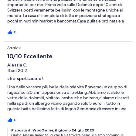
importante per me. Prima volta sulle Dolomiti dopo 10 anni di
Svizzera posti veramente bellissimi con le montagne uniche al
mondo. La casa e' completa di tutto in posizione strategica a
pochi minuti minimarket e bancomat.Casa pulita e ordinata e a
30 minuti massimo ci sono le passeggiate per tutte le tipologie
di persone. Percorsi facili e impegnativi Sicuramente il prossimo
0
anno io mia moglie mia figlia ed il cane saremo di nuovo li'
Dimenticavo il mangiare in zona e notevole gabelloni roberto
Archivio
arenzano genova
10/10 Eccellente
Alessia C.
11 set 2012
che spettacolo!
Una delle vacanze più belle della mia vita.Eravamo un gruppo di
ragazzi sui 20 anni appassionati di trekking.Abbiamo scalato le
vette delle dolomiti, visitato innsbruck e bolzano,ci siamo rilassati
nella spa di un albergo vicino pagando solo 5 euro; il tutto in
questa baita bellissima fatta di legno.Sembrava di essere in una
fiaba.8 posti letto comodissimi, tv di ultima generazione, cucina
dotata di ogni comfort.Supermercato, forno, punto informazioni
0
veramente vicino (10 minuti).Il proprietario disponibilissimo e
non assillante, ci ha lasciato tutta la libertà che desideravamo.Se
Risposta di VrboOwner, il giorno 24 giu 2023
Grazie Alessia,siamo felici che ti sia trovata bene, e siamo comunque