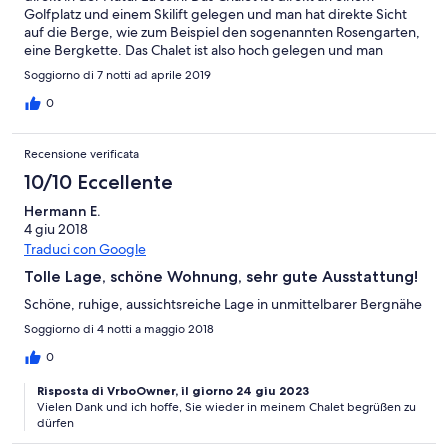
Golfplatz und einem Skilift gelegen und man hat direkte Sicht
auf die Berge, wie zum Beispiel den sogenannten Rosengarten,
eine Bergkette. Das Chalet ist also hoch gelegen und man
erreicht es in ca. 40 Minuten von Bozen aus. Es ist einfach
Soggiorno di 7 notti ad aprile 2019
eingerichtet, aber alles notwendige ist da und hat einwandfrei
funktioniert. Verbesserungsfähig ist die Dusche, da der Boden
0
etwas wackelig ist, aber das Wasser war immer warm und das ist
mir persönlich das wichtigste. Es gibt einen schönen Ofen mit
Recensione verificata
dem man es sich gemütlich machen kann, wenn es draußen kalt
ist. Wir hatten kurz vor Ostern noch Schnee und niedrige
10/10 Eccellente
Temperaturen. Insofern würde ich Winterreifen zu dieser Zeit
Hermann E.
noch empfehlen. Wenn es fragen gab, wurden die immer in
4 giu 2018
kürzester beantwortet und insofern kann ich alles in allem das
Chalet sehr empfehlen und wir würden dort auf jeden Fall
Traduci con Google
wieder hinfahren. Das tollste ist wirklich die direkte Nähe zur
Tolle Lage, schöne Wohnung, sehr gute Ausstattung!
Natur und diverse Wander- und Freizeitmöglichkeiten. Es gab
wohl Ende 2018 einen heftigen Sturm und deswegen sind in
Schöne, ruhige, aussichtsreiche Lage in unmittelbarer Bergnähe
der Umgebung einige Wanderwege noch wegen
Soggiorno di 4 notti a maggio 2018
Baumarbeiten gesperrt aber man arbeitet daran und es gibt
trotzdem vielfältige Möglichkeiten die wunderschöne Natur
0
Südtirols zu genießen!
Risposta di VrboOwner, il giorno 24 giu 2023
Vielen Dank und ich hoffe, Sie wieder in meinem Chalet begrüßen zu
dürfen