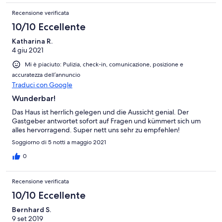
quietscht sehr. In einigen Schubladen liegen Dinge von
Recensione verificata
Vormietern oder dem Besitzer. Alles ein wenig unordentlich. Wir
haben uns nicht richtig wohl gefühlt. Für die Höhe der Miete
10/10 Eccellente
hätte ich deutlich mehr erwartet. Eigentlich schade, mit wenig
Katharina R.
Aufwand könnte man einiges machen.
4 giu 2021
Mi è piaciuto: Pulizia, check-in, comunicazione, posizione e
accuratezza dell’annuncio
Traduci con Google
Wunderbar!
Das Haus ist herrlich gelegen und die Aussicht genial. Der
Gastgeber antwortet sofort auf Fragen und kümmert sich um
alles hervorragend. Super nett uns sehr zu empfehlen!
Soggiorno di 5 notti a maggio 2021
0
Recensione verificata
10/10 Eccellente
Bernhard S.
9 set 2019