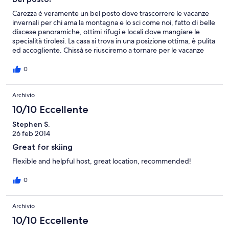
Carezza è veramente un bel posto dove trascorrere le vacanze
invernali per chi ama la montagna e lo sci come noi, fatto di belle
discese panoramiche, ottimi rifugi e locali dove mangiare le
specialità tirolesi. La casa si trova in una posizione ottima, è pulita
ed accogliente. Chissà se riusciremo a tornare per le vacanze
estive, ma sicuramente torneremo il prossimo anno per quelle
invernali!
0
Archivio
10/10 Eccellente
Stephen S.
26 feb 2014
Great for skiing
Flexible and helpful host, great location, recommended!
0
Archivio
10/10 Eccellente