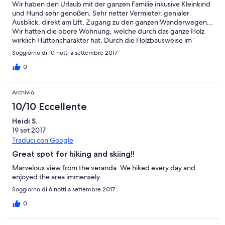
Wir haben den Urlaub mit der ganzen Familie inkusive Kleinkind
und Hund sehr genoßen. Sehr netter Vermieter, genialer
Ausblick, direkt am Lift, Zugang zu den ganzen Wanderwegen...
Wir hatten die obere Wohnung, welche durch das ganze Holz
wirklich Hüttencharakter hat. Durch die Holzbausweise im
oberen Stock, knarrt es bei jedem Schritt durch die Wohnung.
Soggiorno di 10 notti a settembre 2017
Daran muss man sich etwas gewöhnen, ist aber völlig normal...
Da es zwischendrin mal etwas kälter war, haben wir den Ofen
0
angemacht. Gemütlicher geht es kaum. Wir kommen gerne
wieder, vor allem auch mal im Winter...
Archivio
10/10 Eccellente
Heidi S.
19 set 2017
Traduci con Google
Great spot for hiking and skiing!!
Marvelous view from the veranda. We hiked every day and
enjoyed the area immensely.
Soggiorno di 6 notti a settembre 2017
0