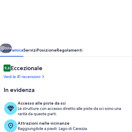
Chalet
karezza
Fronte
piste
da
ietro
Avanti
sci
20+
Panoramica
Servizi
Posizione
Regolamenti
carezza
20
Recensioni
Eccezionale
9,4
9,4 su 10
min
Vedi le 41 recensioni
da
In evidenza
BOLZANO
altoadige
Accesso alle piste da sci
Le strutture con accesso diretto alle piste da sci sono una
Ristorazione all'aperto
rarità da queste parti.
Attrazioni nelle vicinanze
Raggiungibile a piedi: Lago di Carezza