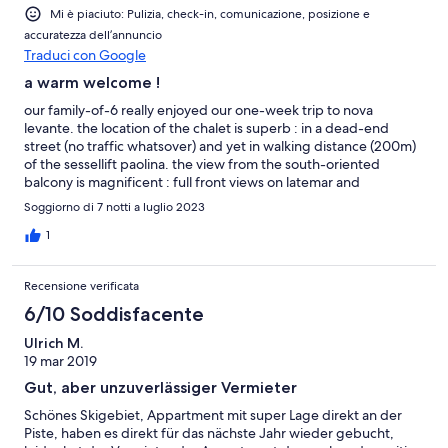
Mi è piaciuto: Pulizia, check-in, comunicazione, posizione e
accuratezza dell’annuncio
Traduci con Google
a warm welcome !
our family-of-6 really enjoyed our one-week trip to nova
levante. the location of the chalet is superb : in a dead-end
street (no traffic whatsover) and yet in walking distance (200m)
of the sessellift paolina. the view from the south-oriented
balcony is magnificent : full front views on latemar and
rosengarten ! the chalet was very clean and well equiped. but
Soggiorno di 7 notti a luglio 2023
most worth noting is the hospitality of the owner. we had a very
warm welcome. during our stay we had a few questions that
1
were answered promptly and accurately. i am anxious to re-visit
in wintertime !
Recensione verificata
6/10 Soddisfacente
Ulrich M.
19 mar 2019
Gut, aber unzuverlässiger Vermieter
Schönes Skigebiet, Appartment mit super Lage direkt an der
Piste, haben es direkt für das nächste Jahr wieder gebucht,