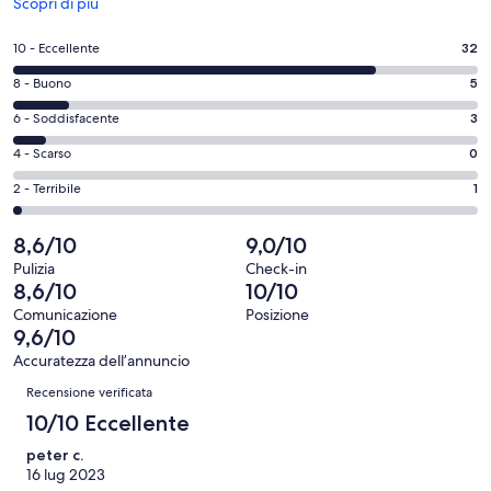
Apertura
Scopri di più
in
un’altra
Valutazione
10 - Eccellente
32
finestra
di
Valutazione
8 - Buono
5
10
di
-
Valutazione
6 - Soddisfacente
3
8
Eccellente.
di
-
Valutazione
4 - Scarso
0
32
6
Buono.
di
su
-
Valutazione
2 - Terribile
1
5
4
41
Soddisfacente.
di
su
-
recensioni
3
2
8,6/10
9,0/10
41
Scarso.
su
-
recensioni
0
Pulizia
Check-in
41
Terribile.
8,6/10
10/10
su
recensioni
1
41
Comunicazione
Posizione
su
9,6/10
recensioni
41
Accuratezza dell’annuncio
recensioni
Recensioni
Recensione verificata
10/10 Eccellente
peter c.
16 lug 2023