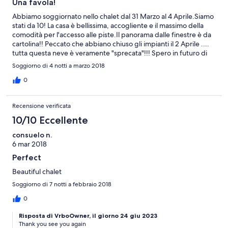
Una favola!
Abbiamo soggiornato nello chalet dal 31 Marzo al 4 Aprile.Siamo
stati da 10! La casa è bellissima, accogliente e il massimo della
comodità per l'accesso alle piste.Il panorama dalle finestre è da
cartolina!! Peccato che abbiano chiuso gli impianti il 2 Aprile ....
tutta questa neve è veramente "sprecata"!!! Spero in futuro di
tornarci, magari anche nel periodo estivo! Anna Maria
Soggiorno di 4 notti a marzo 2018
0
Recensione verificata
10/10 Eccellente
consuelo n.
6 mar 2018
Perfect
Beautiful chalet
Soggiorno di 7 notti a febbraio 2018
0
Risposta di VrboOwner, il giorno 24 giu 2023
Thank you see you again