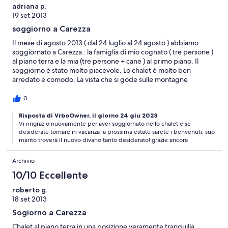
adriana p.
19 set 2013
soggiorno a Carezza
Il mese di agosto 2013 ( dal 24 luglio al 24 agosto ) abbiamo
soggiornato a Carezza : la famiglia di mio cognato ( tre persone )
al piano terra e la mia (tre persone + cane ) al primo piano. Il
soggiorno è stato molto piacevole. Lo chalet è molto ben
arredato e comodo. La vista che si gode sulle montagne
circostanti è stupefacente. La località è fornita di tutti i servizi
indispensabili. La vicinanza di località turistiche importanti è un
0
altro aspetto fondamentale ( Vigo di fassa, Moena, etc. ). Il
prossimo anno, se decidiamo di tornare in quella zona,
Risposta di VrboOwner, il giorno 24 giu 2023
Vi ringrazio nuovamente per aver soggiornato nello chalet e se
sicuramente lo riprenoteremo. Adriana (Terni)
desiderate tornare in vacanza la prossima estate sarete i benvenuti, suo
marito troverà il nuovo divano tanto desiderato! grazie ancora
Archivio
10/10 Eccellente
roberto g.
18 set 2013
Sogiorno a Carezza
Chalet al piano terra in una posizione veramente tranquilla