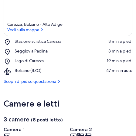
Carezza, Bolzano - Alto Adige
Vedi sulla mappa
Place,
Stazione sciistica Carezza
‪3 min a piedi‬
Stazione
Vedi sulla mappa
Place,
Seggiovia Paolina
‪3 min a piedi‬
sciistica
Seggiovia
Carezza
Place,
Lago di Carezza
‪19 min a piedi‬
Paolina
Lago
Airport,
Bolzano (BZO)
‪47 min in auto‬
di
Bolzano
Carezza
(BZO)
Scopri di più su questa zona
Camere e letti
3 camere
(8 posti letto)
Camera 1
Camera 2