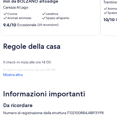
min da BOLZANO altoadige
Trentin
Fronte
Trentino
Carezza Al Lago
Anima
piste
Alto
Spazio
da
Cucina
Lavatrice
Adige
Animali ammessi
Spazio all’aperto
sci
10.0
10/10
carezza
su
9.4
9,4/10
Eccezionale
(25 recensioni)
20
10,
su
min
Eccezion
10,
da
(1
Eccezionale,
BOLZANO
recensi
(25
Regole della casa
altoadige
recensioni)
Carezza
Al
Lago
Il check-in inizia alle ore 14:00
Il check-out è entro le ore 09:30
Mostra altro
Informazioni importanti
Da ricordare
Numero di registrazione della struttura IT021008B4J4BF3YPR