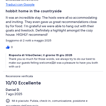
Traduci con Google
hobbit home in the countryside
It was an incredible stay. The hosts were all so accommodating
and inviting. They even gave us great recommendations close
by for food. I’m grateful we were able to hang out with their
goats and livestock. Definitely a highlight amongst the cozy
house. HIGHLY recommend!
Soggiorno di 2 notti a maggio 2025
0
Risposta di VrboOwner, il giorno 15 giu 2025
Thank you so much for those words, we always try to do our best to
make our guests felling welcome🤗it was a pleasure to have you both
with us☺️
Recensione verificata
10/10 Eccellente
Daniel D.
7 ago 2025
Mi è piaciuto: Pulizia, check-in, comunicazione, posizione e
accuratezza dell’annuncio