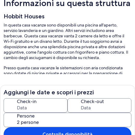
Informazioni su questa struttura
Hobbit Houses
In questa casa vacanze sono disponibili una piscina all'aperto,
servizio lavanderia e un giardino. Altri servizi includono area
barbecue. Questa casa vacanze vanta 2 camere da letto e offre il
Wi-Fi gratuito e un divano letto. Durante il tuo soggiorno avrai a
disposizione anche una splendida piscina privata e altre dotazioni
aggiuntive, come l'angolo cottura con frigorifero e piano cottura. Il
cambio degli asciugamani è disponibile su richiesta.
Presso questa casa vacanze le sistemazioni con aria condizionata
sono dotate di piscine private e accessori per la preparazione di
caffè/tè. Tutte le camere sono dotate di patio. L'arredamento è
composto da un divano letto e un tavolo da pranzo. Angolo cottura
con frigorifero, piano cottura, microonde e
Aggiungi le date e scopri i prezzi
pentole/stoviglie/utensili. I bagni sono dotati di doccia e
asciugacapelli.
Check-in
Check-out
Durante il tuo soggiorno puoi navigare su Internet utilizzando la
connessione wireless gratuita. Le camere sono dotate di la Smart TV.
Persone
Su richiesta sono disponibili cambio degli asciugamani e cambio
delle lenzuola.
Controlla disponibilità
I servizi ricreativi di una casa vacanze includono una piscina