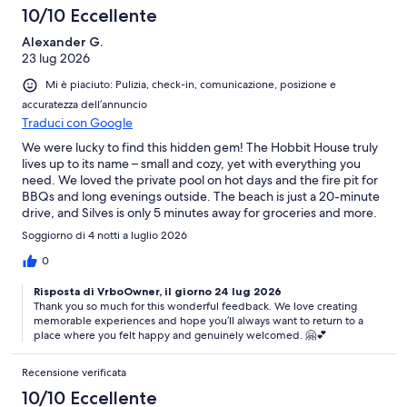
10/10 Eccellente
Alexander G.
23 lug 2026
Mi è piaciuto: Pulizia, check-in, comunicazione, posizione e
accuratezza dell’annuncio
Traduci con Google
We were lucky to find this hidden gem! The Hobbit House truly
lives up to its name – small and cozy, yet with everything you
need. We loved the private pool on hot days and the fire pit for
BBQs and long evenings outside. The beach is just a 20-minute
drive, and Silves is only 5 minutes away for groceries and more.
Catia was a wonderful host and made sure nothing was missing.
Soggiorno di 4 notti a luglio 2026
We enjoyed every minute – highly recommended!
0
Risposta di VrboOwner, il giorno 24 lug 2026
Thank you so much for this wonderful feedback. We love creating
memorable experiences and hope you’ll always want to return to a
place where you felt happy and genuinely welcomed. 🤗💕
Recensione verificata
10/10 Eccellente