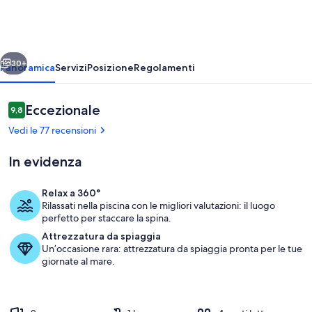
ietro
Avanti
30+
Panoramica
Servizi
Posizione
Regolamenti
Recensioni
Eccezionale
9,8
9,8 su 10
Vedi le 77 recensioni
In evidenza
Relax a 360°
Rilassati nella piscina con le migliori valutazioni: il luogo
Area soggiorno
perfetto per staccare la spina.
Attrezzatura da spiaggia
Un’occasione rara: attrezzatura da spiaggia pronta per le tue
giornate al mare.