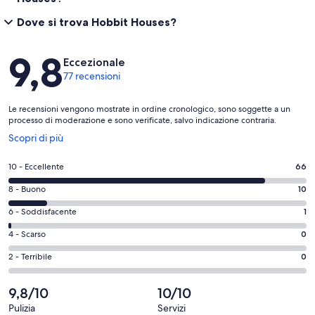
Dove si trova Hobbit Houses?
Recensioni
9,8
Eccezionale
77 recensioni
Le recensioni vengono mostrate in ordine cronologico, sono soggette a un
processo di moderazione e sono verificate, salvo indicazione contraria.
Apertura
Scopri di più
in
un’altra
Valutazione
10 - Eccellente
66
finestra
di
Valutazione
8 - Buono
10
10
di
-
Valutazione
6 - Soddisfacente
1
8
Eccellente.
di
-
Valutazione
4 - Scarso
0
66
6
Buono.
di
su
-
Valutazione
2 - Terribile
0
10
4
77
Soddisfacente.
di
su
-
recensioni
1
2
9,8/10
10/10
77
Scarso.
su
-
recensioni
0
Pulizia
Servizi