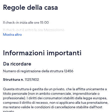
2
recensioni)
(57
Regole della casa
WC,
recensio
AC,
wifi,
Vista
Il check-in inizia alle ore 15:00
Mare,
Il check-out è entro le ore Mezzogiorno
Parco
Mostra altro
Praia
da
Rocha
Informazioni importanti
Da ricordare
Numero di registrazione della struttura 12456
Struttura n.
11257402
Questa struttura è gestita da un privato, che la affitta unicamente a
titolo personale (non in ambito commerciale, imprenditoriale o
professionale). I diritti dei consumatori stabiliti dalla legge europea,
compreso il diritto di recesso, non si applicano alla tua prenotazione,
ma restano valide le condizioni di cancellazione stabilite dall'host
privato.