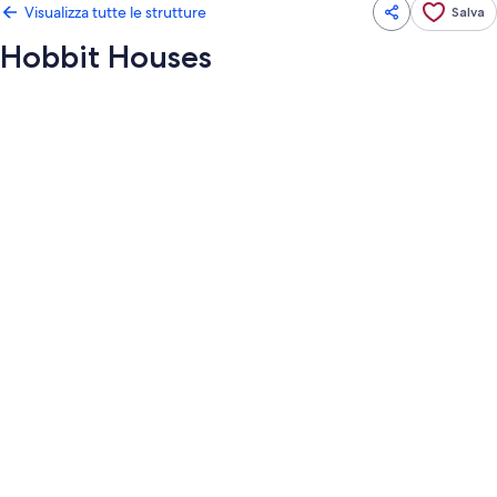
Visualizza tutte le strutture
Salva
Hobbit Houses
Galleria
fotografica
per
Hobbit
Houses