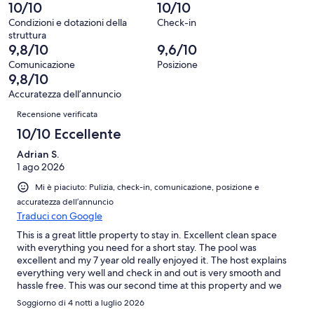
77
Terribile.
10/10
10/10
su
recensioni
0
77
Condizioni e dotazioni della
Check-in
su
struttura
recensioni
77
9,8/10
9,6/10
recensioni
Comunicazione
Posizione
9,8/10
Accuratezza dell’annuncio
Recensioni
Recensione verificata
10/10 Eccellente
Adrian S.
1 ago 2026
Mi è piaciuto: Pulizia, check-in, comunicazione, posizione e
accuratezza dell’annuncio
Traduci con Google
This is a great little property to stay in. Excellent clean space
with everything you need for a short stay. The pool was
excellent and my 7 year old really enjoyed it. The host explains
everything very well and check in and out is very smooth and
hassle free. This was our second time at this property and we
would come back again.
Soggiorno di 4 notti a luglio 2026