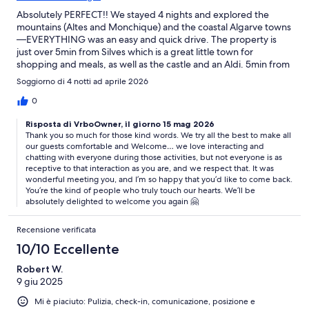
Absolutely PERFECT!! We stayed 4 nights and explored the
mountains (Altes and Monchique) and the coastal Algarve towns
—EVERYTHING was an easy and quick drive. The property is
just over 5min from Silves which is a great little town for
shopping and meals, as well as the castle and an Aldi. 5min from
town but SO tranquil. Doves cooong in the evening and all kinds
Soggiorno di 4 notti ad aprile 2026
of birds singing in the afternoon. I especially loved petting the
goats and feeding the chickens and ducks. The hosts are SO
0
kind and very respectful of guest privacy. They even gave us
Risposta di VrboOwner, il giorno 15 mag 2026
fresh eggs to cook for breakfast and enough oranges to make 2
Thank you so much for those kind words. We try all the best to make all
glasses of the most delicious orange juice I’ve ever tasted!
our guests comfortable and Welcome… we love interacting and
Orange trees everywhere. The hobbit house was quite
chatting with everyone during those activities, but not everyone is as
comfortable and very very clean. We enjoyed a nap out on the
receptive to that interaction as you are, and we respect that. It was
deck by the pool in the afternoons (waiting for the restaurants
wonderful meeting you, and I’m so happy that you’d like to come back.
to open around 7). I want to go back!!!
You’re the kind of people who truly touch our hearts. We’ll be
absolutely delighted to welcome you again 🤗
Recensione verificata
10/10 Eccellente
Robert W.
9 giu 2025
Mi è piaciuto: Pulizia, check-in, comunicazione, posizione e