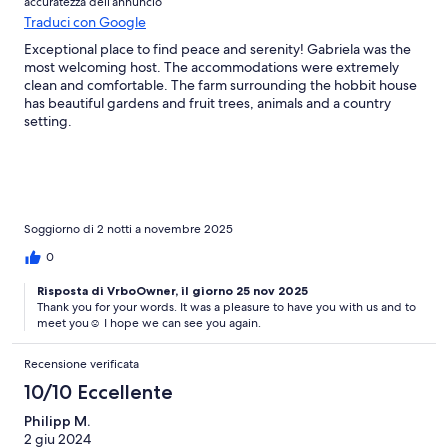
accuratezza dell’annuncio
Traduci con Google
Exceptional place to find peace and serenity! Gabriela was the
most welcoming host. The accommodations were extremely
clean and comfortable. The farm surrounding the hobbit house
has beautiful gardens and fruit trees, animals and a country
setting.
Soggiorno di 2 notti a novembre 2025
0
Risposta di VrboOwner, il giorno 25 nov 2025
Thank you for your words. It was a pleasure to have you with us and to
meet you☺️ I hope we can see you again.
Recensione verificata
10/10 Eccellente
Philipp M.
2 giu 2024