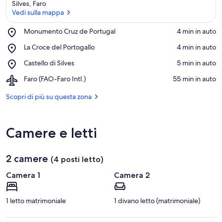
Silves, Faro
Vedi sulla mappa
Place,
Monumento Cruz de Portugal
‪4 min in auto‬
Monumento
Vedi sulla mappa
Place,
La Croce del Portogallo
‪4 min in auto‬
Cruz
La
de
Place,
Castello di Silves
‪5 min in auto‬
Croce
Portugal
Castello
del
Airport,
Faro (FAO-Faro Intl.)
‪55 min in auto‬
di
Portogallo
Faro
Silves
(FAO-
Scopri di più su questa zona
Faro
Intl.)
Camere e letti
2 camere
(4 posti letto)
Camera 1
Camera 2
1 letto matrimoniale
1 divano letto (matrimoniale)