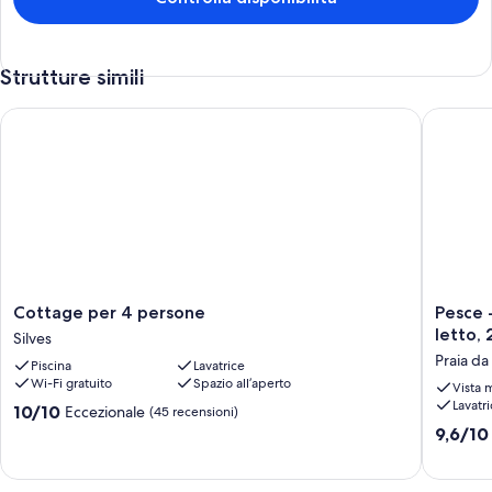
all'aperto.
Le attività ricreative elencate di seguito sono disponibili in loco o
nelle vicinanze. È possibile che siano a pagamento.
Strutture simili
Cottage per 4 persone
Pesce - 5
Cottage
Pesce
Cottage per 4 persone
Pesce 
per
-
letto, 
Silves
4
50
Praia da
Piscina
Lavatrice
persone
metri
Wi-Fi gratuito
Spazio all’aperto
Silves
dalla
Vista 
Lavatr
spiaggia
10.0
10/10
Eccezionale
(45 recensioni)
2
su
9.6
9,6/10
camere
10,
su
da
Eccezionale,
10,
letto,
(45
Eccezion