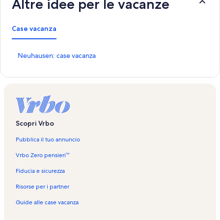
Altre idee per le vacanze
Case vacanza
L
Neuhausen: case vacanza
i
n
k
c
h
e
a
Scopri Vrbo
p
r
Pubblica il tuo annuncio
e
l
Vrbo Zero pensieri™
a
p
Fiducia e sicurezza
a
Risorse per i partner
g
i
Guide alle case vacanza
n
a