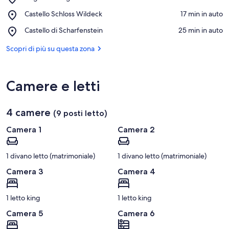
Augustusburger
Vedi sulla mappa
Place,
Castello Schloss Wildeck
‪17 min in auto‬
Freizeitzentrum
Castello
Rost
Place,
Castello di Scharfenstein
‪25 min in auto‬
Schloss
´s
Castello
Wildeck
Wiesen
di
Scopri di più su questa zona
Scharfenstein
Camere e letti
4 camere
(9 posti letto)
Camera 1
Camera 2
1 divano letto (matrimoniale)
1 divano letto (matrimoniale)
Camera 3
Camera 4
1 letto king
1 letto king
Camera 5
Camera 6