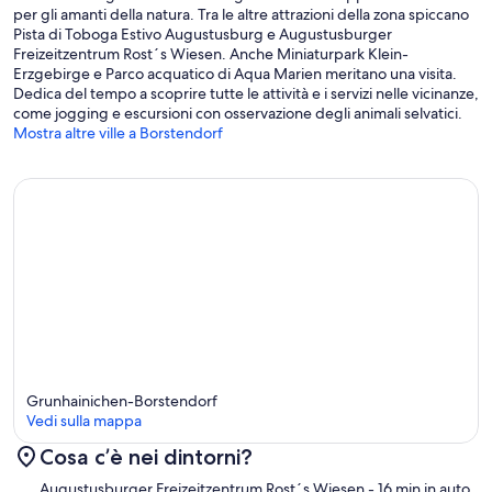
per gli amanti della natura. Tra le altre attrazioni della zona spiccano
Pista di Toboga Estivo Augustusburg e Augustusburger
Freizeitzentrum Rost´s Wiesen. Anche Miniaturpark Klein-
Erzgebirge e Parco acquatico di Aqua Marien meritano una visita.
Dedica del tempo a scoprire tutte le attività e i servizi nelle vicinanze,
come jogging e escursioni con osservazione degli animali selvatici.
Mostra altre ville a Borstendorf
Grunhainichen-Borstendorf
Vedi sulla mappa
Cosa c’è nei dintorni?
Mappa
Augustusburger Freizeitzentrum Rost´s Wiesen
- 16 min in auto