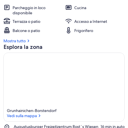
Parcheggio in loco
Cucina
disponibile
Terrazza o patio
Accesso a Internet
Balcone o patio
Frigorifero
Mostra tutto
Esplora la zona
Grunhainichen-Borstendorf
Vedi sulla mappa
Place,
Augustusburger Freizeitzentrum Rost´s Wiesen
‪16 min in auto‬