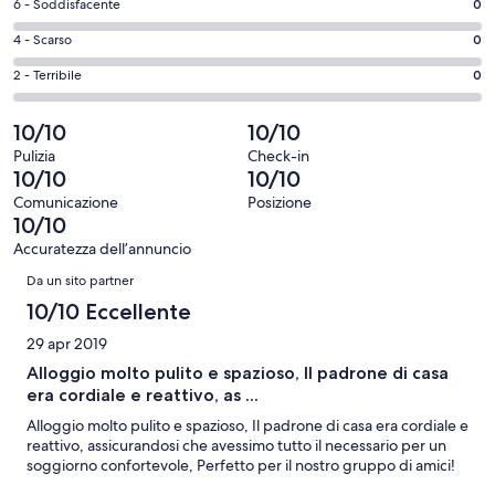
-
Valutazione
6 - Soddisfacente
0
8
Eccellente.
di
-
Valutazione
4 - Scarso
0
15
6
Buono.
di
su
-
Valutazione
2 - Terribile
0
15
4
30
Soddisfacente.
di
su
-
recensioni
0
2
10/10
10/10
30
Scarso.
su
-
recensioni
0
Pulizia
Check-in
30
Terribile.
10/10
10/10
su
recensioni
0
30
Comunicazione
Posizione
su
10/10
recensioni
30
Accuratezza dell’annuncio
recensioni
Recensioni
Da un sito partner
10/10 Eccellente
29 apr 2019
Alloggio molto pulito e spazioso, Il padrone di casa
era cordiale e reattivo, as ...
Alloggio molto pulito e spazioso, Il padrone di casa era cordiale e
reattivo, assicurandosi che avessimo tutto il necessario per un
soggiorno confortevole, Perfetto per il nostro gruppo di amici!