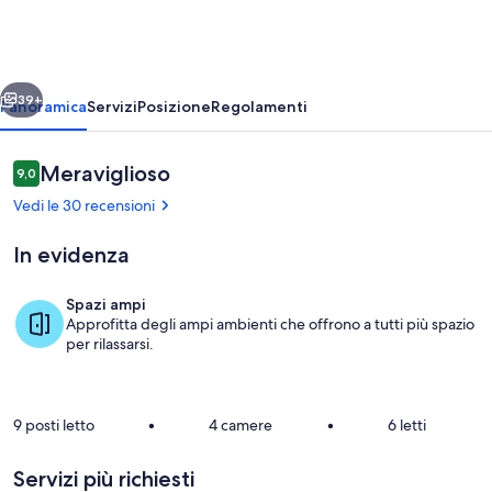
Monti
Metalliferi
ietro
Avanti
39+
Panoramica
Servizi
Posizione
Regolamenti
Recensioni
Meraviglioso
9,0
9,0 su 10
Vedi le 30 recensioni
In evidenza
Spazi ampi
Approfitta degli ampi ambienti che offrono a tutti più spazio
Esterno casa vacanze [estate]
per rilassarsi.
9 posti letto
•
4 camere
•
6 letti
Servizi più richiesti