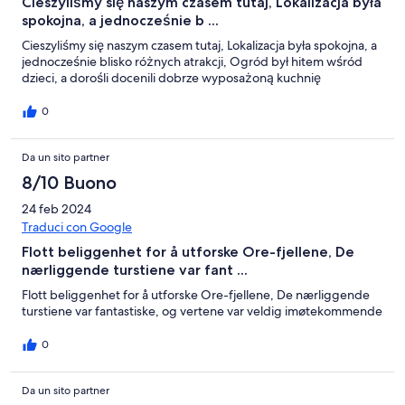
Cieszyliśmy się naszym czasem tutaj, Lokalizacja była
spokojna, a jednocześnie b ...
Cieszyliśmy się naszym czasem tutaj, Lokalizacja była spokojna, a
jednocześnie blisko różnych atrakcji, Ogród był hitem wśród
dzieci, a dorośli docenili dobrze wyposażoną kuchnię
0
Da un sito partner
8/10 Buono
24 feb 2024
Traduci con Google
Flott beliggenhet for å utforske Ore-fjellene, De
nærliggende turstiene var fant ...
Flott beliggenhet for å utforske Ore-fjellene, De nærliggende
turstiene var fantastiske, og vertene var veldig imøtekommende
0
Da un sito partner