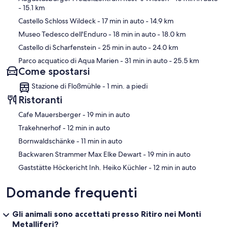
- 15.1 km
Castello Schloss Wildeck
- 17 min in auto
- 14.9 km
Museo Tedesco dell'Enduro
- 18 min in auto
- 18.0 km
Castello di Scharfenstein
- 25 min in auto
- 24.0 km
Parco acquatico di Aqua Marien
- 31 min in auto
- 25.5 km
Come spostarsi
Stazione di Floßmühle - 1 min. a piedi
Ristoranti
‪Cafe Mauersberger - ‬19 min in auto
‪Trakehnerhof - ‬12 min in auto
‪Bornwaldschänke - ‬11 min in auto
‪Backwaren Strammer Max Elke Dewart - ‬19 min in auto
‪Gaststätte Höckericht Inh. Heiko Küchler - ‬12 min in auto
Domande frequenti
Gli animali sono accettati presso Ritiro nei Monti
Metalliferi?