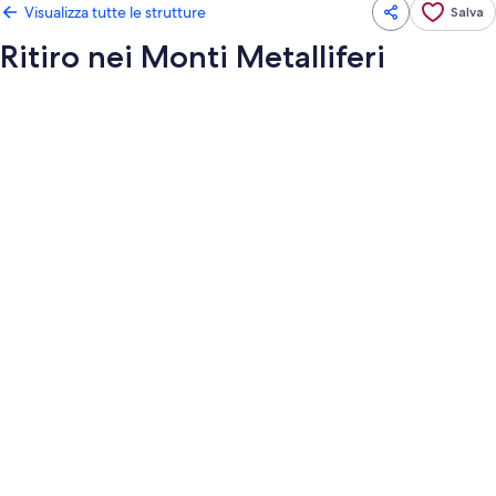
Visualizza tutte le strutture
Salva
Ritiro nei Monti Metalliferi
Galleria
fotografica
per
Ritiro
nei