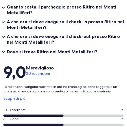
Quanto costa il parcheggio presso Ritiro nei Monti
Metalliferi?
A che ora si deve eseguire il check-in presso Ritiro nei
Monti Metalliferi?
A che ora si deve eseguire il check-out presso Ritiro
nei Monti Metalliferi?
Dove si trova Ritiro nei Monti Metalliferi?
Recensioni
9,0
Meraviglioso
30 recensioni
Le recensioni vengono mostrate in ordine cronologico, sono soggette a un
processo di moderazione e sono verificate, salvo indicazione contraria.
Apertura
Scopri di più
in
un’altra
Valutazione
10 - Eccellente
15
finestra
di
Valutazione
8 - Buono
15
10
di