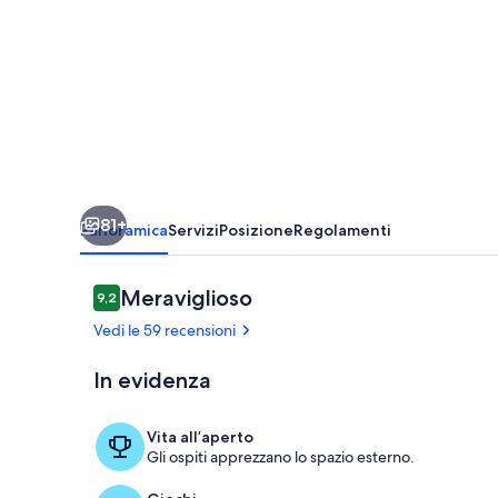
appartata
vacanza
perfetta
con
piscina
sulla
terrazza.
81+
Panoramica
Servizi
Posizione
Regolamenti
Recensioni
Meraviglioso
9,2
9,2 su 10
Vedi le 59 recensioni
In evidenza
Porticciolo
Vita all’aperto
Gli ospiti apprezzano lo spazio esterno.