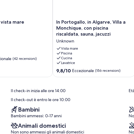
In
n vista mare
In Portogallo, in Algarve, Villa a
Portogallo,
Monchique, con piscina
in
riscaldata, sauna, jacuzzi
Algarve,
Unknown
Villa
a
Vista mare
Monchique,
Piscina
Cucina
ionale
(42 recensioni)
con
Lavatrice
piscina
riscaldata,
9.8
9,8/10
Eccezionale
(156 recensioni)
sauna,
su
jacuzzi
10,
Unknown
Eccezionale,
Il check-in inizia alle ore 14:00
Età
(156
recensioni)
Il check-out è entro le ore 10:00
Bambini
Bambini ammessi: 0-17 anni
No
Animali domestici
Non sono ammessi gli animali domestici
No