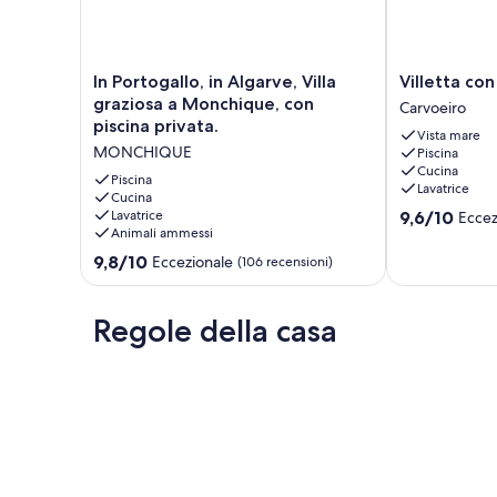
Posizione appartata sulle colline con vista mozzafiato.
Per i mesi invernali sono previsti radiatori ad olio.
C'è un servizio di pulizia settimanale
In
Villetta
In Portogallo, in Algarve, Villa
Villetta co
Portogallo,
con
graziosa a Monchique, con
Carvoeiro
in
vista
piscina privata.
Vista mare
Algarve,
mare
MONCHIQUE
Piscina
Villa
Carvoeiro
Cucina
graziosa
Piscina
Lavatrice
a
Cucina
9.6
Lavatrice
9,6/10
Eccez
Monchique,
Animali ammessi
su
con
10,
piscina
9.8
9,8/10
Eccezionale
(106 recensioni)
Eccezionale,
privata.
su
(42
MONCHIQUE
10,
recensioni)
Eccezionale,
Regole della casa
(106
recensioni)