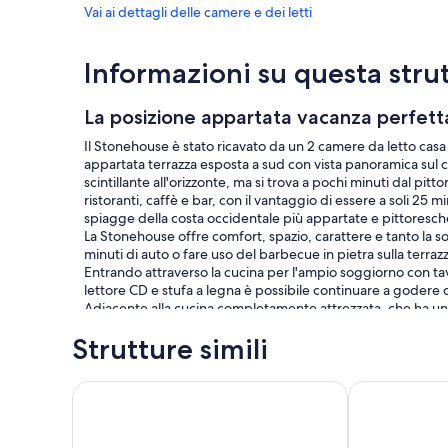
Vai ai dettagli delle camere e dei letti
Informazioni su questa stru
La posizione appartata vacanza perfetta 
Il Stonehouse è stato ricavato da un 2 camere da letto casa 
appartata terrazza esposta a sud con vista panoramica sul c
scintillante all'orizzonte, ma si trova a pochi minuti dal pit
ristoranti, caffè e bar, con il vantaggio di essere a soli 25 
spiagge della costa occidentale più appartate e pittoresch
La Stonehouse offre comfort, spazio, carattere e tanto la so
minuti di auto o fare uso del barbecue in pietra sulla terr
Entrando attraverso la cucina per l'ampio soggiorno con tav
lettore CD e stufa a legna è possibile continuare a godere 
Adiacente alla cucina completamente attrezzata, che ha una 
caffè, Ferro e asse da stiro è un ulteriore camera da letto
Strutture simili
singola.
Al piano inferiore è la camera da letto matrimoniale (5 pie
lavabo, anche ospita una lavatrice. Tutte le finestre al pian
In Portogallo, in Algarve, Villa graziosa a Monchique,
Villetta con v
Dall'altra parte della terrazza è una piccola piscina privata,
calde! o semplicemente rilassarsi e godersi il panorama all
Sono forniti Un tavolo patio, ombrellone, 4 sedie, 3 sedie a 