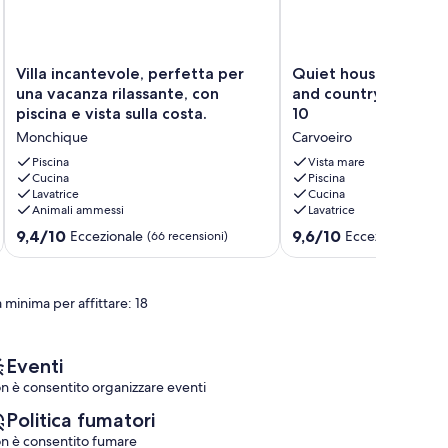
Villa
Quiet
Villa incantevole, perfetta per
Quiet house with bea
incantevole,
house
una vacanza rilassante, con
and country views C
perfetta
with
piscina e vista sulla costa.
10
per
beautiful
Monchique
Carvoeiro
una
sea
vacanza
and
Piscina
Vista mare
rilassante,
Cucina
country
Piscina
Lavatrice
Cucina
con
views
Animali ammessi
Lavatrice
piscina
Colina
e
Branca
9.4
9.6
9,4/10
9,6/10
Eccezionale
Eccezionale
(66 recensioni)
(105
vista
10
su
su
sulla
Carvoeiro
10,
10,
costa.
Eccezionale,
Eccezionale,
 minima per affittare: 18
Monchique
(66
(105
recensioni)
recensioni)
Eventi
n è consentito organizzare eventi
Politica fumatori
n è consentito fumare