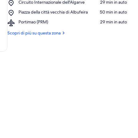
Place,
Circuito Internazionale dell'Algarve
‪29 min in auto‬
termali
Circuito
di
Place,
Piazza della città vecchia di Albufeira
‪50 min in auto‬
Internazionale
Monchique
Piazza
dell'Algarve
Airport,
Portimao (PRM)
‪29 min in auto‬
della
Portimao
città
(PRM)
Scopri di più su questa zona
vecchia
di
Albufeira