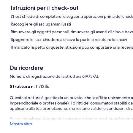
Istruzioni per il check-out
L'host chiede di completare le seguenti operazioni prima del chec
Raccogliere gli asciugamani usati
Rimuovere gli oggetti personali, rimuovere gli avanzi di cibo e bev
Spegnere le luci, chiudere a chiave le porte e restituire le chiavi
Il mancato rispetto di queste istruzioni può comportare una recens
Da ricordare
Numero di registrazione della struttura 61973/AL
Struttura n.
1171286
Questa struttura è gestita da un privato, che la affitta unicamente 
imprenditoriale o professionale). I diritti dei consumatori stabiliti d
applicano alla tua prenotazione, ma restano valide le condizioni di ca
Per eventuali ospiti aggiuntivi possono essere previsti supplementi, va
Mostra altro