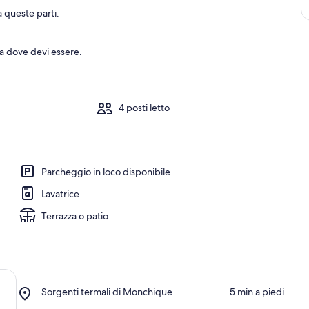
a queste parti.
 a dove devi essere.
4 posti letto
Parcheggio in loco disponibile
Lavatrice
Terrazza o patio
Place,
Sorgenti termali di Monchique
‪5 min a piedi‬
Sorgenti