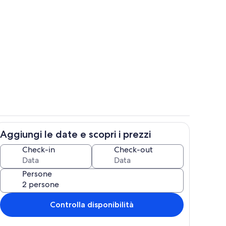
truttura
Parco della struttura
Aggiungi le date e scopri i prezzi
Piscina
Check-in
Check-out
Persone
Controlla disponibilità