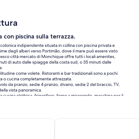
ttura
con piscina sulla terrazza.
colonica indipendente situata in collina con piscina privata e
ime degli alberi verso Portimão, dove il mare può essere visto
toresco città mercato di Monchique offre tutti i locali amenites,
minuti di auto dalle spiagge della costa sud, o 35 minuti dalle
e.
litudine come volete. Ristoranti e bar tradizionali sono a pochi
azza o cucina completamente attrezzata.
olo da pranzo, sedie 4 pranzo, divano, sedie 2 del braccio, TV,
della vista panoramica.
cucina elettrica, frigorifero, forno a microonde, macchina per il
 che può ospitare 2 ulteriori persone, sia come un doppio, doppia o
di ampio letto) e bagno (vasca da bagno con doccia e vasca) wc e
o terra sono dotate di zanzariere.
 con piscina privata.
ista mare
In Portogallo, in Algarve, Villa a Monc
 ideale per rinfrescarsi in quelle giornate di sole gloriosamente
'ombra del vecchio olivo,
sdraio e barbecue in pietra. Giardini terrazzati con linea wasing.