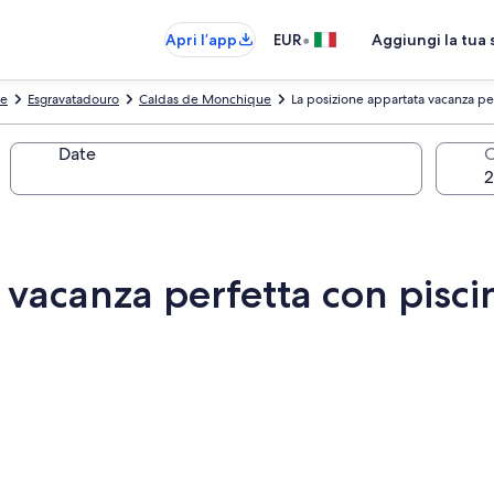
•
Apri l’app
EUR
Aggiungi la tua 
e
Esgravatadouro
Caldas de Monchique
La posizione appartata vacanza perf
Date
O
vacanza perfetta con piscin