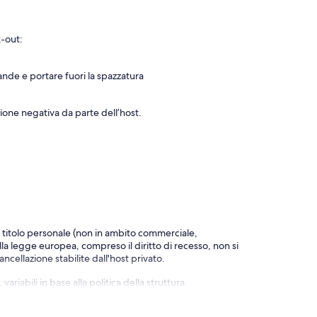
k-out:
ande e portare fuori la spazzatura
ione negativa da parte dell’host.
a titolo personale (non in ambito commerciale,
alla legge europea, compreso il diritto di recesso, non si
ncellazione stabilite dall'host privato.
riabili in base alla politica della struttura.