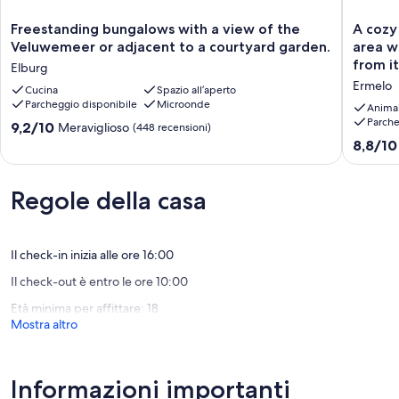
Freestanding
A
Freestanding bungalows with a view of the
A cozy
bungalows
cozy
Veluwemeer or adjacent to a courtyard garden.
area w
with
farmhou
from it
Elburg
a
style
this c
Ermelo
view
Cucina
Spazio all’aperto
cottage
at the
Parcheggio disponibile
Microonde
of
in
Anima
the mo
the
a
Parche
9.2
9,2/10
Meraviglioso
(448 recensioni)
Veluwemeer
wooded
su
8.8
8,8/10
or
area
10,
su
adjacent
with
Meraviglioso,
10,
to
plenty
(448
Eccellen
Regole della casa
a
of
recensioni)
(355
courtyard
privacy.
recensio
garden.
Want
Elburg
to
Il check-in inizia alle ore 16:00
get
Il check-out è entro le ore 10:00
away
from
Età minima per affittare: 18
it
Mostra altro
all
and
enjoy
nature?
Informazioni importanti
This