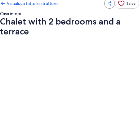
Visualizza tutte le strutture
Salva
Casa intera
Chalet with 2 bedrooms and a
terrace
Galleria
fotografica
per