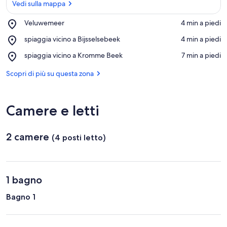
Vedi sulla mappa
Place,
Veluwemeer
‪4 min a piedi‬
Veluwemeer
Vedi sulla mappa
Place,
spiaggia vicino a Bijsselsebeek
‪4 min a piedi‬
spiaggia
Place,
spiaggia vicino a Kromme Beek
‪7 min a piedi‬
vicino
spiaggia
a
vicino
Scopri di più su questa zona
Bijsselsebeek
a
Kromme
Beek
Camere e letti
2 camere
(4 posti letto)
1 bagno
Bagno 1