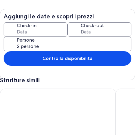
Aggiungi le date e scopri i prezzi
Check-in
Check-out
Persone
Controlla disponibilità
Strutture simili
Freestanding bungalows with a view of the Veluwemeer or adj
A cozy f