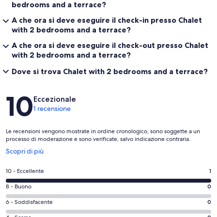
bedrooms and a terrace?
A che ora si deve eseguire il check-in presso Chalet
with 2 bedrooms and a terrace?
A che ora si deve eseguire il check-out presso Chalet
with 2 bedrooms and a terrace?
Dove si trova Chalet with 2 bedrooms and a terrace?
Recensioni
10
Eccezionale
1 recensione
Le recensioni vengono mostrate in ordine cronologico, sono soggette a un
processo di moderazione e sono verificate, salvo indicazione contraria.
Apertura
Scopri di più
in
un’altra
Valutazione
10 - Eccellente
1
finestra
di
Valutazione
8 - Buono
0
10
di
-
Valutazione
6 - Soddisfacente
0
8
Eccellente.
di