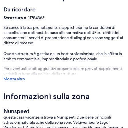
is
Da ricordare
possible
in
Struttura n.
11754363
this
comfort
Se cancelli la tua prenotazione, si applicheranno le condizioni di
4+2-
cancellazione dell’host. In base alla normativa dell’UE sui diritti dei
person
consumatori, i servizi di prenotazione di alloggi non sono soggetti al
accomm
diritto di recesso.
at
the
Questa struttura è gestita da un host professionista, che la affitta in
Heivlind
ambito commerciale, imprenditoriale o professionale.
near
the
Per eventuali ospiti aggiuntivi possono essere previsti supplementi,
Speulde
variabili in base alla politica della struttura.
Forest
Mostra altro
and
the
moors
Informazioni sulla zona
of
Ermelo!
Ermelo
Nunspeet
questa casa vacanze si trova a Nunspeet. Due delle principali
attrazioni naturalistiche della zona sono Veluwemeer e Lago
Wolderwijd. A livello culturale, invece, spiccano Gemeentemuseum