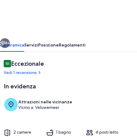
Chalet
with
2
bedrooms
and
ietro
Avanti
a
8+
Panoramica
Servizi
Posizione
Regolamenti
terrace
Recensioni
Eccezionale
10
10 su 10
Vedi 1 recensione
In evidenza
Attrazioni nelle vicinanze
Vicino a: Veluwemeer
Ristorazione all'aperto
2 camere
1 bagno
4 posti letto