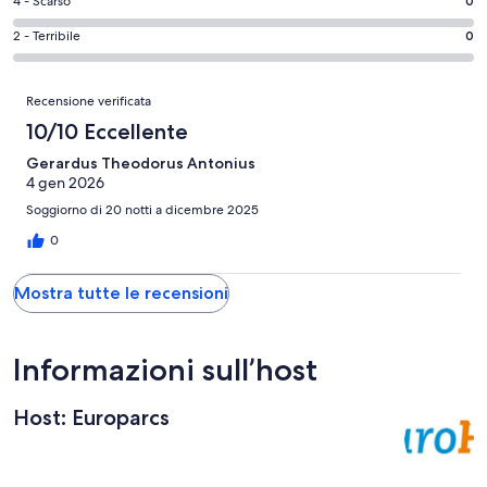
-
Valutazione
4 - Scarso
0
1
6
Buono.
di
su
-
Valutazione
2 - Terribile
0
0
4
1
Soddisfacente.
di
su
-
recensioni
0
2
Recensioni
1
Scarso.
Recensione verificata
su
-
recensioni
0
1
Terribile.
10/10 Eccellente
su
recensioni
0
1
Gerardus Theodorus Antonius
su
4 gen 2026
recensioni
1
Soggiorno di 20 notti a dicembre 2025
recensioni
0
Mostra tutte le recensioni
Informazioni sull’host
Host: Europarcs